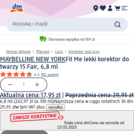
Wyszukaj i znajdź
Darmowa wysyłka od 169 zł
Strona główna
Makijaż
Cera
Korektor pod oczy
MAYBELLINE NEW YORK
Fit Me lekki korektor do
twarzy 15 Fair, 6,8 ml
4.4
(
92 oceny
)
Aktualna cena:
17,95 zł
|
Poprzednia cena:
29,95 zł
6,8 ml (263,97 zł za 100 ml)
Najniższa cena w ciągu ostatnich 30 dni
29,95 zł
w tym VAT plus
wysyłka
Stała cena dm
Cena nie wzrosła od
23.03.2023