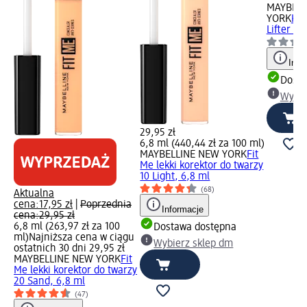
MAYBELL
YORK
Kor
Lifter Co
Info
Dosta
Wybie
29,95 zł
6,8 ml (440,44 zł za 100 ml)
MAYBELLINE NEW YORK
Fit
Me lekki korektor do twarzy
10 Light, 6,8 ml
(68)
Aktualna
cena:
17,95 zł
|
Poprzednia
Informacje
cena:
29,95 zł
6,8 ml (263,97 zł za 100
Dostawa dostępna
ml)
Najniższa cena w ciągu
Wybierz sklep dm
ostatnich 30 dni 29,95 zł
MAYBELLINE NEW YORK
Fit
Me lekki korektor do twarzy
20 Sand, 6,8 ml
(47)