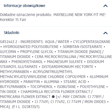
Informacje obowiązkowe
Dokładne oznaczenie produktu: MAYBELLINE NEW YORK FIT ME!
Korektor 15 Fair
Składniki
G852443 2 - INGREDIENTS: AQUA / WATER • CYCLOPENTASILOXANE
• HYDROGENATED POLYISOBUTENE • SORBITAN ISOSTEARATE •
GLYCERIN • PROPYLENE GLYCOL • TITANIUM DIOXIDE [NANO] /
TITANIUM DIOXIDE • CERA MICROCRISTALLINA / MICROCRYSTALLINE
WAX • PHENOXYETHANOL • MAGNESIUM SULFATE • DISODIUM
STEAROYL GLUTAMATE • DISTEARDIMONIUM HECTORITE •
METHYLPARABEN • ACRYLONITRILE/METHYL
METHACRYLATE/VINYLIDENE CHLORIDE COPOLYMER • ALUMINUM
HYDROXIDE • PARAFFIN • ALUMINA • STEARIC ACID •
BUTYLPARABEN • TOCOPHEROL • ISOBUTANE • POLYETHYLENE •
TIN OXIDE • CHAMOMILLA RECUTITA FLOWER EXTRACT /
MATRICARIA FLOWER EXTRACT ● [+/- MAY CONTAIN: CI 77891 /
TITANIUM DIOXIDE • CI 77491, CI 77492, CI 77499 / IRON OXIDES •
MICA]. (F.I.L. D238133/1).