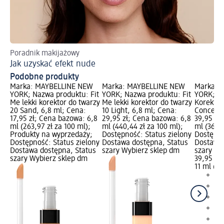
Poradnik makijażowy
Sa
Jak uzyskać efekt nude
Na
Podobne produkty
Marka: MAYBELLINE NEW
Marka: MAYBELLINE NEW
Marka: 
YORK; Nazwa produktu: Fit
YORK; Nazwa produktu: Fit
YORK; N
Me lekki korektor do twarzy
Me lekki korektor do twarzy
Korektor 
20 Sand, 6,8 ml; Cena:
10 Light, 6,8 ml; Cena:
Conceale
17,95 zł; Cena bazowa: 6,8
29,95 zł; Cena bazowa: 6,8
39,95 zł
ml (263,97 zł za 100 ml);
ml (440,44 zł za 100 ml);
ml (363,1
Produkty na wyprzedaży;
Dostępność: Status zielony
Dostępno
Dostępność: Status zielony
Dostawa dostępna, Status
Dostawa 
Dostawa dostępna, Status
szary Wybierz sklep dm
szary Wy
szary Wybierz sklep dm
39,95 zł
11 ml (36