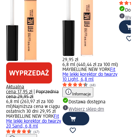
Dosta
Wybie
29,95 zł
6,8 ml (440,44 zł za 100 ml)
MAYBELLINE NEW YORK
Fit
Me lekki korektor do twarzy
10 Light, 6,8 ml
(68)
Aktualna
cena:
17,95 zł
|
Poprzednia
Informacje
cena:
29,95 zł
6,8 ml (263,97 zł za 100
Dostawa dostępna
ml)
Najniższa cena w ciągu
Wybierz sklep dm
ostatnich 30 dni 29,95 zł
MAYBELLINE NEW YORK
Fit
Me lekki korektor do twarzy
20 Sand, 6,8 ml
(47)