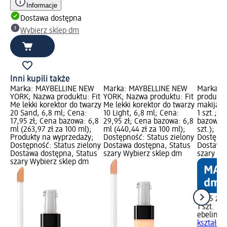
Informacje
Dostawa dostępna
Wybierz sklep dm
Inni kupili także
Marka: MAYBELLINE NEW
Marka: MAYBELLINE NEW
Marka: e
YORK; Nazwa produktu: Fit
YORK; Nazwa produktu: Fit
produktu
Me lekki korektor do twarzy
Me lekki korektor do twarzy
makijażu 
20 Sand, 6,8 ml; Cena:
10 Light, 6,8 ml; Cena:
1 szt.; C
17,95 zł; Cena bazowa: 6,8
29,95 zł; Cena bazowa: 6,8
bazowa: 1
ml (263,97 zł za 100 ml);
ml (440,44 zł za 100 ml);
szt.); P
Produkty na wyprzedaży;
Dostępność: Status zielony
Dostępno
Dostępność: Status zielony
Dostawa dostępna, Status
Dostawa 
Dostawa dostępna, Status
szary Wybierz sklep dm
szary Wy
szary Wybierz sklep dm
11,95 zł
1 szt. (11
ebelin
Gą
kształcie 