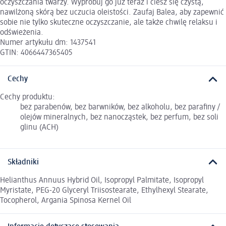
oczyszczania twarzy. Wypróbuj go już teraz i ciesz się czystą,
nawilżoną skórą bez uczucia oleistości. Zaufaj Balea, aby zapewnić
sobie nie tylko skuteczne oczyszczanie, ale także chwilę relaksu i
odświeżenia.
Numer artykułu dm: 1437541
GTIN: 4066447365405
Cechy
Cechy produktu:
bez parabenów, bez barwników, bez alkoholu, bez parafiny /
olejów mineralnych, bez nanocząstek, bez perfum, bez soli
glinu (ACH)
Składniki
Helianthus Annuus Hybrid Oil, Isopropyl Palmitate, Isopropyl
Myristate, PEG-20 Glyceryl Triisostearate, Ethylhexyl Stearate,
Tocopherol, Argania Spinosa Kernel Oil