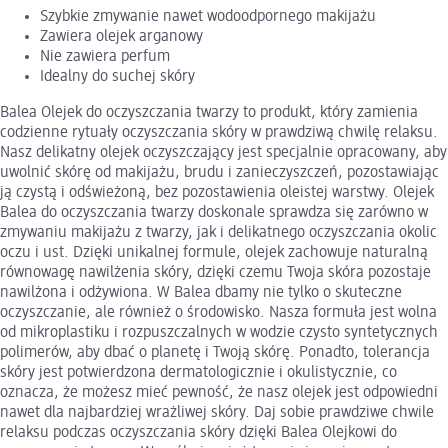
Szybkie zmywanie nawet wodoodpornego makijażu
Zawiera olejek arganowy
Nie zawiera perfum
Idealny do suchej skóry
Balea Olejek do oczyszczania twarzy to produkt, który zamienia
codzienne rytuały oczyszczania skóry w prawdziwą chwilę relaksu.
Nasz delikatny olejek oczyszczający jest specjalnie opracowany, aby
uwolnić skórę od makijażu, brudu i zanieczyszczeń, pozostawiając
ją czystą i odświeżoną, bez pozostawienia oleistej warstwy. Olejek
Balea do oczyszczania twarzy doskonale sprawdza się zarówno w
zmywaniu makijażu z twarzy, jak i delikatnego oczyszczania okolic
oczu i ust. Dzięki unikalnej formule, olejek zachowuje naturalną
równowagę nawilżenia skóry, dzięki czemu Twoja skóra pozostaje
nawilżona i odżywiona. W Balea dbamy nie tylko o skuteczne
oczyszczanie, ale również o środowisko. Nasza formuła jest wolna
od mikroplastiku i rozpuszczalnych w wodzie czysto syntetycznych
polimerów, aby dbać o planetę i Twoją skórę. Ponadto, tolerancja
skóry jest potwierdzona dermatologicznie i okulistycznie, co
oznacza, że możesz mieć pewność, że nasz olejek jest odpowiedni
nawet dla najbardziej wrażliwej skóry. Daj sobie prawdziwe chwile
relaksu podczas oczyszczania skóry dzięki Balea Olejkowi do