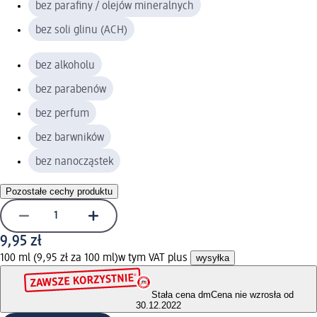
bez parafiny / olejów mineralnych
bez soli glinu (ACH)
bez alkoholu
bez parabenów
bez perfum
bez barwników
bez nanocząstek
Pozostałe cechy produktu
9,95 zł
100 ml (9,95 zł za 100 ml)
w tym VAT plus
wysyłka
Stała cena dm
Cena nie wzrosła od
30.12.2022