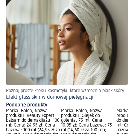
Poznaj proste kroki i kosmetyki, które wzmocnią blask skóry
Efekt glass skin w domowej pielęgnacji
Podobne produkty
Marka: Balea; Nazwa
Marka: Balea; Nazwa
Marka: B
produktu: Beauty Expert
produktu: Olejek do
produktu
balsam do demakijażu, 100
golenia, 75 ml; Cena:
do demak
ml; Cena: 24,95 zł; Cena
10,95 zł; Cena bazowa: 75
ml; Cena
bazowa: 100 ml (24,95 zł za
ml (14,60 zł za 100 ml);
bazowa: 