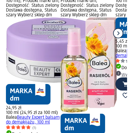
100 ml); Produkt marki dm;
Produkt marki dm;
100 ml);
Dostępność: Status zielony
Dostępność: Status zielony
Dostępno
Dostawa dostępna, Status
Dostawa dostępna, Status
Dostawa 
szary Wybierz sklep dm
szary Wybierz sklep dm
szary Wy
5,45 zł
100 ml (5
Balea
Dwu
demakija
Dosta
Wybie
24,95 zł
100 ml (24,95 zł za 100 ml)
Balea
Beauty Expert balsam
do demakijażu, 100 ml
(1)