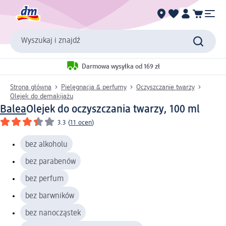
Wyszukaj i znajdź
Darmowa wysyłka od 169 zł
Strona główna
Pielęgnacja & perfumy
Oczyszczanie twarzy
Olejek do demakijażu
Balea
Olejek do oczyszczania twarzy, 100 ml
3.3
(
11 ocen
)
bez alkoholu
bez parabenów
bez perfum
bez barwników
bez nanocząstek