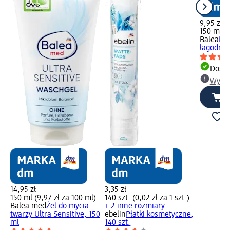
9,95 zł
150 ml (6
Balea
Pia
łagodna,
Dosta
Wybie
14,95 zł
3,35 zł
150 ml (9,97 zł za 100 ml)
140 szt. (0,02 zł za 1 szt.)
Balea med
Żel do mycia
+ 2 inne rozmiary
twarzy Ultra Sensitive, 150
ebelin
Płatki kosmetyczne,
ml
140 szt.