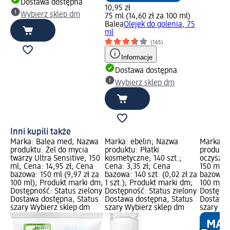
Dostawa dostępna
10,95 zł
Wybierz sklep dm
75 ml (14,60 zł za 100 ml)
Balea
Olejek do golenia, 75
ml
(165)
Informacje
Dostawa dostępna
Wybierz sklep dm
Inni kupili także
Marka: Balea med; Nazwa
Marka: ebelin; Nazwa
Marka: B
produktu: Żel do mycia
produktu: Płatki
produktu
twarzy Ultra Sensitive, 150
kosmetyczne, 140 szt.;
oczyszcz
ml; Cena: 14,95 zł; Cena
Cena: 3,35 zł; Cena
150 ml; 
bazowa: 150 ml (9,97 zł za
bazowa: 140 szt. (0,02 zł za
bazowa: 
100 ml); Produkt marki dm;
1 szt.); Produkt marki dm;
100 ml);
Dostępność: Status zielony
Dostępność: Status zielony
Dostępno
Dostawa dostępna, Status
Dostawa dostępna, Status
Dostawa 
szary Wybierz sklep dm
szary Wybierz sklep dm
szary Wy