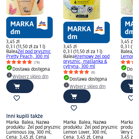
3,45 zł
3,45 zł
0,3 l (11,50 zł za 1 l)
3,45 zł
0,3 l (11,
Balea
Żel pod prysznic
0,3 l (11,50 zł za 1 l)
Balea
Żel
Pretty Peach, 300 ml
Balea
Kremowy żel pod
Lemon Lo
prysznic, maślanka &
(78)
cytryna, 300 ml
Dostawa dostępna
Dosta
(8)
Wybierz sklep dm
Wybie
Dostawa dostępna
Wybierz sklep dm
Inni kupili także
Marka: Balea; Nazwa
Marka: Balea; Nazwa
Marka: B
produktu: Żel pod prysznic
produktu: Żel pod prysznic
produktu
Luminous Joy, 300 ml;
Lemon Lover, 300 ml;
Very Che
Cena: 3,45 zł; Cena
Cena: 3,45 zł; Cena
3,45 zł; 