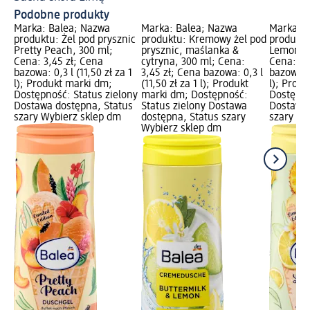
Podobne produkty
Marka: Balea; Nazwa
Marka: Balea; Nazwa
Marka: B
produktu: Żel pod prysznic
produktu: Kremowy żel pod
produktu
Pretty Peach, 300 ml;
prysznic, maślanka &
Lemon Lo
Cena: 3,45 zł; Cena
cytryna, 300 ml; Cena:
Cena: 3,
bazowa: 0,3 l (11,50 zł za 1
3,45 zł; Cena bazowa: 0,3 l
bazowa: 0
l); Produkt marki dm;
(11,50 zł za 1 l); Produkt
l); Prod
Dostępność: Status zielony
marki dm; Dostępność:
Dostępno
Dostawa dostępna, Status
Status zielony Dostawa
Dostawa 
szary Wybierz sklep dm
dostępna, Status szary
szary Wy
Wybierz sklep dm