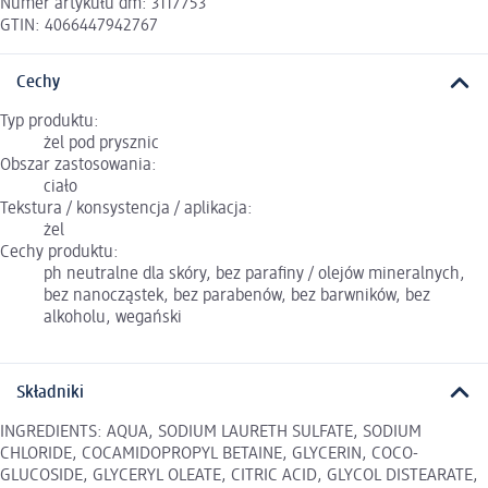
Numer artykułu dm: 3117753
GTIN: 4066447942767
Cechy
Typ produktu:
żel pod prysznic
Obszar zastosowania:
ciało
Tekstura / konsystencja / aplikacja:
żel
Cechy produktu:
ph neutralne dla skóry, bez parafiny / olejów mineralnych,
bez nanocząstek, bez parabenów, bez barwników, bez
alkoholu, wegański
Składniki
INGREDIENTS: AQUA, SODIUM LAURETH SULFATE, SODIUM
CHLORIDE, COCAMIDOPROPYL BETAINE, GLYCERIN, COCO-
GLUCOSIDE, GLYCERYL OLEATE, CITRIC ACID, GLYCOL DISTEARATE,