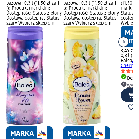
bazowa: 0,3 l (11,50 zł za 1
bazowa: 0,3 l (11,50 zł za 1
(11,50 zł
l); Produkt marki dm;
l); Produkt marki dm;
marki dm
Dostępność: Status zielony
Dostępność: Status zielony
Status z
Dostawa dostępna, Status
Dostawa dostępna, Status
dostępna
szary Wybierz sklep dm
szary Wybierz sklep dm
Wybierz 
3,45 zł
0,3 l (11,
Balea
Żel
Cherry, 
Dosta
Wybie