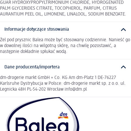
GUAR HYDROXYPROPYLTRIMONIUM CHLORIDE, HYDROGENATED
PALM GLYCERIDES CITRATE, TOCOPHEROL, PARFUM, CITRUS
AURANTIUM PEEL OIL, LIMONENE, LINALOOL, SODIUM BENZOATE.
Informacje dotyczące stosowania
Żel pod prysznic Balea może być stosowany codziennie. Nanieść go
w dowolnej ilości na wilgotną skórę, na chwilę pozostawić, a
następnie dokładnie spłukać wodą.
Dane producenta/importera
dm-drogerie markt GmbH + Co. KG Am dm-Platz 1 DE-76227
Karlsruhe Dystrybucja w Polsce: dm-drogerie markt sp. z o.o. ul.
Legnicka 48H PL-54-202 Wrocław info@dm.pl