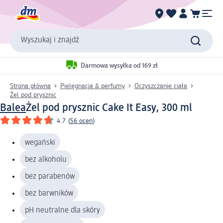
Wyszukaj i znajdź
Darmowa wysyłka od 169 zł
Strona główna
Pielęgnacja & perfumy
Oczyszczanie ciała
Żel pod prysznic
Balea
Żel pod prysznic Cake It Easy, 300 ml
4.7
(
56 ocen
)
wegański
bez alkoholu
bez parabenów
bez barwników
pH neutralne dla skóry