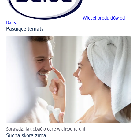
Więcej produktów od
Balea
Pasujące tematy
Sprawdź, jak dbać o cerę w chłodne dni
Do
Sucha skóra zimą
We