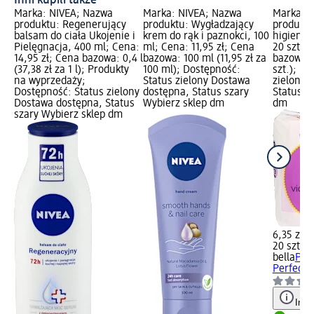
Inni kupili także
Marka: NIVEA; Nazwa
Marka: NIVEA; Nazwa
Marka: b
produktu: Regenerujący
produktu: Wygładzający
produktu
balsam do ciała Ukojenie i
krem do rąk i paznokci, 100
higienicz
Pielęgnacja, 400 ml; Cena:
ml; Cena: 11,95 zł; Cena
20 szt.; 
14,95 zł; Cena bazowa: 0,4 l
bazowa: 100 ml (11,95 zł za
bazowa: 2
(37,38 zł za 1 l); Produkty
100 ml); Dostępność:
szt.); D
na wyprzedaży;
Status zielony Dostawa
zielony 
Dostępność: Status zielony
dostępna, Status szary
Status s
Dostawa dostępna, Status
Wybierz sklep dm
dm
szary Wybierz sklep dm
6,35 zł
20 szt. (0
bella
Pod
Perfecta 
Info