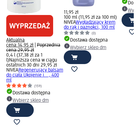
Dosta
Wybie
11,95 zł
100 ml (11,95 zł za 100 ml)
NIVEA
Wygładzający krem
do rąk i paznokci, 100 ml
(0)
Aktualna
Dostawa dostępna
cena:
14,95 zł
|
Poprzednia
Wybierz sklep dm
cena:
29,95 zł
0,4 l (37,38 zł za 1
l)
Najniższa cena w ciągu
ostatnich 30 dni 29,95 zł
NIVEA
Regenerujący balsam
do ciała Ukojenie i..., 400
ml
(159)
Dostawa dostępna
Wybierz sklep dm