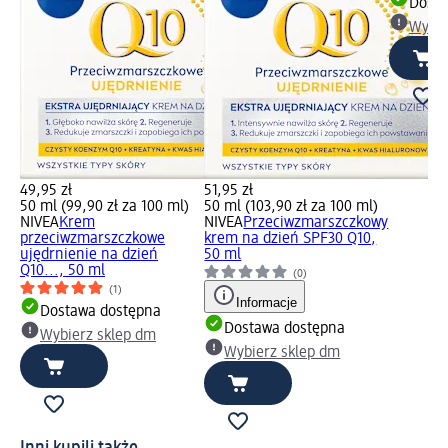
Dosta
Wybie
49,95 zł
51,95 zł
50 ml (99,90 zł za 100 ml)
50 ml (103,90 zł za 100 ml)
NIVEA
Krem
NIVEA
Przeciwzmarszczkowy
przeciwzmarszczkowe
krem na dzień SPF30 Q10,
ujędrnienie na dzień
50 ml
Q10..., 50 ml
(0)
(1)
Informacje
Dostawa dostępna
Dostawa dostępna
Wybierz sklep dm
Wybierz sklep dm