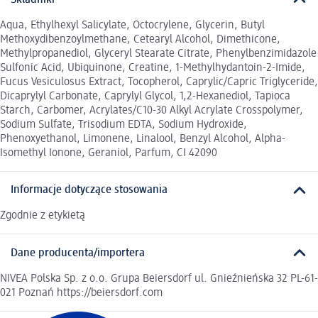
Aqua, Ethylhexyl Salicylate, Octocrylene, Glycerin, Butyl
Methoxydibenzoylmethane, Cetearyl Alcohol, Dimethicone,
Methylpropanediol, Glyceryl Stearate Citrate, Phenylbenzimidazole
Sulfonic Acid, Ubiquinone, Creatine, 1-Methylhydantoin-2-Imide,
Fucus Vesiculosus Extract, Tocopherol, Caprylic/Capric Triglyceride,
Dicaprylyl Carbonate, Caprylyl Glycol, 1,2-Hexanediol, Tapioca
Starch, Carbomer, Acrylates/C10-30 Alkyl Acrylate Crosspolymer,
Sodium Sulfate, Trisodium EDTA, Sodium Hydroxide,
Phenoxyethanol, Limonene, Linalool, Benzyl Alcohol, Alpha-
Isomethyl Ionone, Geraniol, Parfum, CI 42090
Informacje dotyczące stosowania
Zgodnie z etykietą
Dane producenta/importera
NIVEA Polska Sp. z o.o. Grupa Beiersdorf ul. Gnieźnieńska 32 PL-61-
021 Poznań https://beiersdorf.com