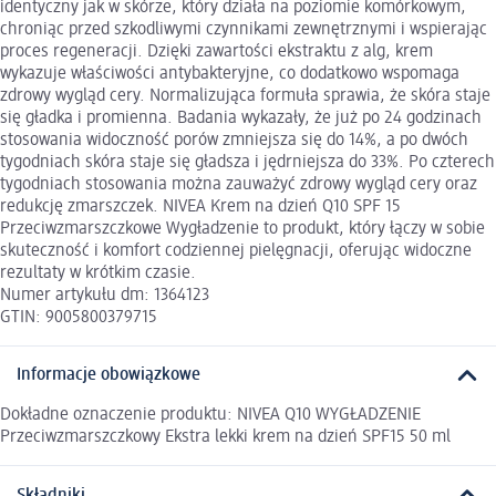
identyczny jak w skórze, który działa na poziomie komórkowym,
chroniąc przed szkodliwymi czynnikami zewnętrznymi i wspierając
proces regeneracji. Dzięki zawartości ekstraktu z alg, krem
wykazuje właściwości antybakteryjne, co dodatkowo wspomaga
zdrowy wygląd cery. Normalizująca formuła sprawia, że skóra staje
się gładka i promienna. Badania wykazały, że już po 24 godzinach
stosowania widoczność porów zmniejsza się do 14%, a po dwóch
tygodniach skóra staje się gładsza i jędrniejsza do 33%. Po czterech
tygodniach stosowania można zauważyć zdrowy wygląd cery oraz
redukcję zmarszczek. NIVEA Krem na dzień Q10 SPF 15
Przeciwzmarszczkowe Wygładzenie to produkt, który łączy w sobie
skuteczność i komfort codziennej pielęgnacji, oferując widoczne
rezultaty w krótkim czasie.
Numer artykułu dm: 1364123
GTIN: 9005800379715
Informacje obowiązkowe
Dokładne oznaczenie produktu: NIVEA Q10 WYGŁADZENIE
Przeciwzmarszczkowy Ekstra lekki krem na dzień SPF15 50 ml
Składniki