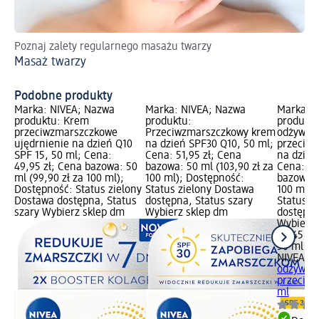
Poznaj zalety regularnego masażu twarzy
Dl
Masaż twarzy
Se
Podobne produkty
Marka: NIVEA; Nazwa
Marka: NIVEA; Nazwa
Marka: 
produktu: Krem
produktu:
produktu
przeciwzmarszczkowe
Przeciwzmarszczkowy krem
odżywien
ujędrnienie na dzień Q10
na dzień SPF30 Q10, 50 ml;
przeciw
SPF 15, 50 ml; Cena:
Cena: 51,95 zł; Cena
na dzień
49,95 zł; Cena bazowa: 50
bazowa: 50 ml (103,90 zł za
Cena: 54
ml (99,90 zł za 100 ml);
100 ml); Dostępność:
bazowa: 
Dostępność: Status zielony
Status zielony Dostawa
100 ml);
Dostawa dostępna, Status
dostępna, Status szary
Status z
szary Wybierz sklep dm
Wybierz sklep dm
dostępna
Wybierz 
54,45 zł
50 ml (10
NIVEA
Q1
odżywien
przeciwz
ml