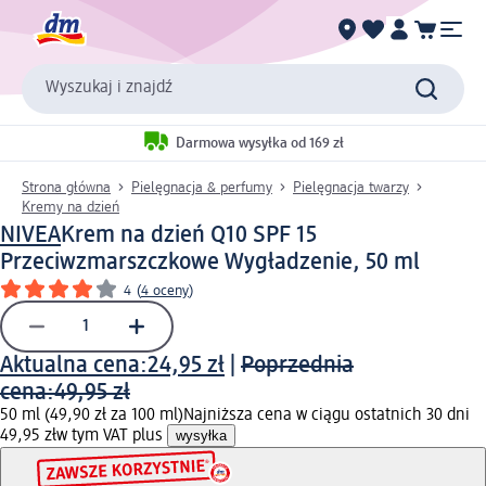
Wyszukaj i znajdź
Darmowa wysyłka od 169 zł
Strona główna
Pielęgnacja & perfumy
Pielęgnacja twarzy
Kremy na dzień
NIVEA
Krem na dzień Q10 SPF 15
Przeciwzmarszczkowe Wygładzenie, 50 ml
4
(
4 oceny
)
Aktualna cena:
24,95 zł
|
Poprzednia
cena:
49,95 zł
50 ml (49,90 zł za 100 ml)
Najniższa cena w ciągu ostatnich 30 dni
49,95 zł
w tym VAT plus
wysyłka