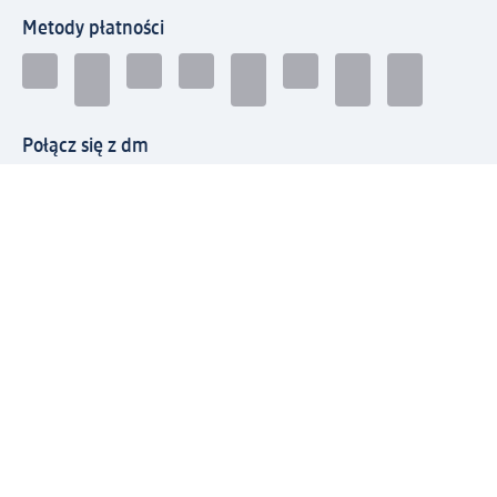
Metody płatności
Połącz się z dm
Pobierz aplikację dm:
© 2026 dm-drogerie markt sp. z o.o.
Impressum
Polityka prywatności