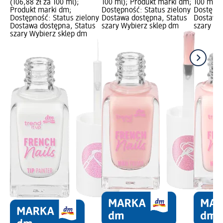
(106,88 zł za 100 ml);
100 ml); Produkt marki dm;
100 ml);
Produkt marki dm;
Dostępność: Status zielony
Dostępno
Dostępność: Status zielony
Dostawa dostępna, Status
Dostawa 
Dostawa dostępna, Status
szary Wybierz sklep dm
szary Wy
szary Wybierz sklep dm