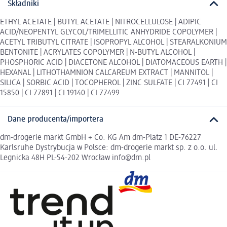
Składniki
ETHYL ACETATE | BUTYL ACETATE | NITROCELLULOSE | ADIPIC
ACID/NEOPENTYL GLYCOL/TRIMELLITIC ANHYDRIDE COPOLYMER |
ACETYL TRIBUTYL CITRATE | ISOPROPYL ALCOHOL | STEARALKONIUM
BENTONITE | ACRYLATES COPOLYMER | N-BUTYL ALCOHOL |
PHOSPHORIC ACID | DIACETONE ALCOHOL | DIATOMACEOUS EARTH |
HEXANAL | LITHOTHAMNION CALCAREUM EXTRACT | MANNITOL |
SILICA | SORBIC ACID | TOCOPHEROL | ZINC SULFATE | CI 77491 | CI
15850 | CI 77891 | CI 19140 | CI 77499
Dane producenta/importera
dm-drogerie markt GmbH + Co. KG Am dm-Platz 1 DE-76227
Karlsruhe Dystrybucja w Polsce: dm-drogerie markt sp. z o.o. ul.
Legnicka 48H PL-54-202 Wrocław info@dm.pl