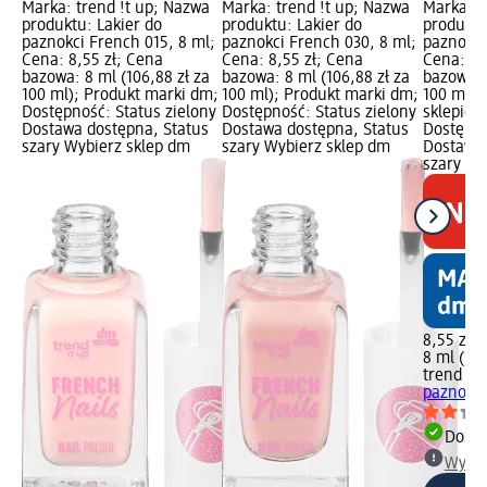
Marka: trend !t up; Nazwa
Marka: trend !t up; Nazwa
Marka: t
produktu: Lakier do
produktu: Lakier do
produktu
paznokci French 015, 8 ml;
paznokci French 030, 8 ml;
paznokci
Cena: 8,55 zł; Cena
Cena: 8,55 zł; Cena
Cena: 8,
bazowa: 8 ml (106,88 zł za
bazowa: 8 ml (106,88 zł za
bazowa: 
100 ml); Produkt marki dm;
100 ml); Produkt marki dm;
100 ml);
Dostępność: Status zielony
Dostępność: Status zielony
sklepie,
Dostawa dostępna, Status
Dostawa dostępna, Status
Dostępno
szary Wybierz sklep dm
szary Wybierz sklep dm
Dostawa 
szary Wy
8,55 zł
8 ml (106
trend !t 
paznokci
Dosta
Wybie