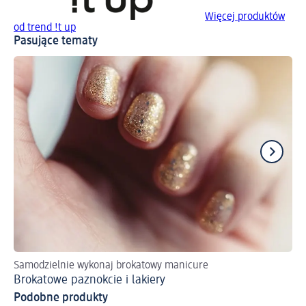
Więcej produktów
od trend !t up
Pasujące tematy
Samodzielnie wykonaj brokatowy manicure
Ws
Brokatowe paznokcie i lakiery
Cz
Podobne produkty