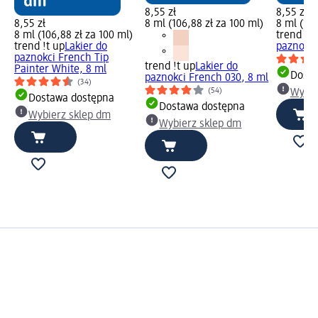
8,55 zł
8,55 zł
8,55 zł
8 ml (106,88 zł za 100 ml)
8 ml (106
8 ml (106,88 zł za 100 ml)
trend !t 
trend !t up
Lakier do
paznokci
paznokci French Tip
trend !t up
Lakier do
Painter White, 8 ml
Dosta
paznokci French 030, 8 ml
(34)
(54)
Wybie
Dostawa dostępna
Dostawa dostępna
Wybierz sklep dm
Wybierz sklep dm