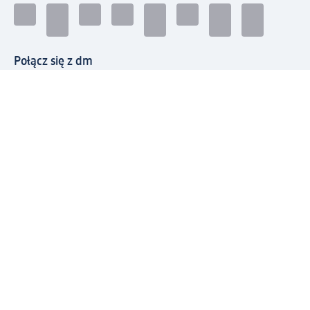
Połącz się z dm
Pobierz aplikację dm:
© 2026 dm-drogerie markt sp. z o.o.
Impressum
Polityka prywatności
Ogólne warunki handlowe
Odstąpienie od umowy w dm
Rozstrzyganie sporów
Zgłaszanie nieprawidłowości