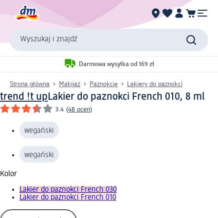
Wyszukaj i znajdź
Darmowa wysyłka od 169 zł
Strona główna
Makijaż
Paznokcie
Lakiery do paznokci
trend !t up
Lakier do paznokci French 010, 8 ml
3.4
(
48 ocen
)
wegański
wegański
Kolor
Lakier do paznokci French 030
Lakier do paznokci French 010