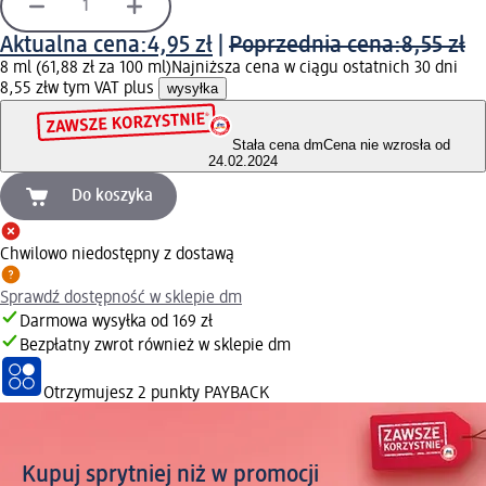
Aktualna cena:
4,95 zł
|
Poprzednia cena:
8,55 zł
8 ml (61,88 zł za 100 ml)
Najniższa cena w ciągu ostatnich 30 dni
8,55 zł
w tym VAT plus
wysyłka
Stała cena dm
Cena nie wzrosła od
24.02.2024
Do koszyka
Chwilowo niedostępny z dostawą
Sprawdź dostępność w sklepie dm
Darmowa wysyłka od 169 zł
Bezpłatny zwrot również w sklepie dm
Otrzymujesz
2 punkty PAYBACK
Kupuj sprytniej niż w promocji