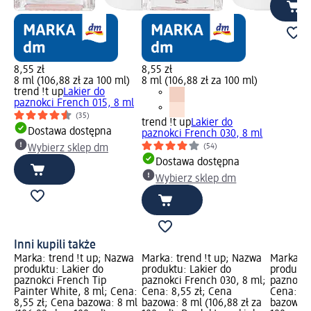
8,55 zł
8,55 zł
8 ml (106,88 zł za 100 ml)
8 ml (106,88 zł za 100 ml)
trend !t up
Lakier do
paznokci French 015, 8 ml
(35)
trend !t up
Lakier do
Dostawa dostępna
paznokci French 030, 8 ml
(54)
Wybierz sklep dm
Dostawa dostępna
Wybierz sklep dm
Inni kupili także
Marka: trend !t up; Nazwa
Marka: trend !t up; Nazwa
Marka: t
produktu: Lakier do
produktu: Lakier do
produktu
paznokci French Tip
paznokci French 030, 8 ml;
paznokci
Painter White, 8 ml; Cena:
Cena: 8,55 zł; Cena
Cena: 8,
8,55 zł; Cena bazowa: 8 ml
bazowa: 8 ml (106,88 zł za
bazowa: 