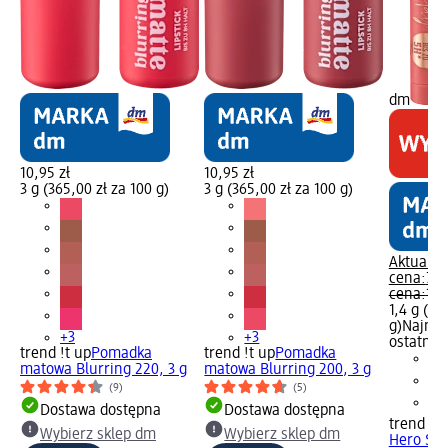
dm
10,95 zł
10,95 zł
3 g (365,00 zł za 100 g)
3 g (365,00 zł za 100 g)
Aktualna
cena:
7,9
cena:
13,
1,4 g (56
g)
Najniż
+3
+3
ostatnich
trend !t up
Pomadka
trend !t up
Pomadka
matowa Blurring 220, 3 g
matowa Blurring 200, 3 g
(9)
(5)
Dostawa dostępna
Dostawa dostępna
trend !t 
Wybierz sklep dm
Wybierz sklep dm
Hero Sta