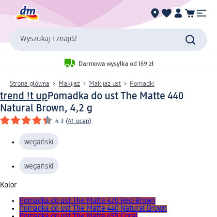
Wyszukaj i znajdź
Darmowa wysyłka od 169 zł
Strona główna
Makijaż
Makijaż ust
Pomadki
trend !t up
Pomadka do ust The Matte 440
Natural Brown, 4,2 g
4.3
(
41 ocen
)
wegański
wegański
Kolor
Pomadka do ust The Matte 420 Red-Brown
Pomadka do ust The Matte 440 Natural Brown
Pomadka do ust The Matte 455 Coral