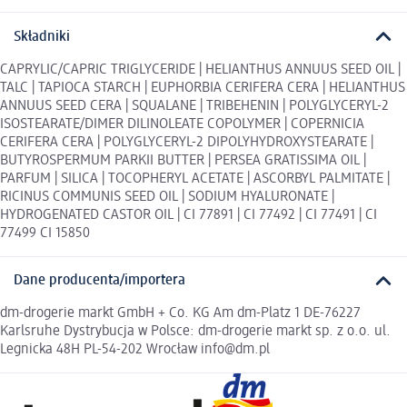
Składniki
CAPRYLIC/CAPRIC TRIGLYCERIDE | HELIANTHUS ANNUUS SEED OIL |
TALC | TAPIOCA STARCH | EUPHORBIA CERIFERA CERA | HELIANTHUS
ANNUUS SEED CERA | SQUALANE | TRIBEHENIN | POLYGLYCERYL-2
ISOSTEARATE/DIMER DILINOLEATE COPOLYMER | COPERNICIA
CERIFERA CERA | POLYGLYCERYL-2 DIPOLYHYDROXYSTEARATE |
BUTYROSPERMUM PARKII BUTTER | PERSEA GRATISSIMA OIL |
PARFUM | SILICA | TOCOPHERYL ACETATE | ASCORBYL PALMITATE |
RICINUS COMMUNIS SEED OIL | SODIUM HYALURONATE |
HYDROGENATED CASTOR OIL | CI 77891 | CI 77492 | CI 77491 | CI
77499 CI 15850
Dane producenta/importera
dm-drogerie markt GmbH + Co. KG Am dm-Platz 1 DE-76227
Karlsruhe Dystrybucja w Polsce: dm-drogerie markt sp. z o.o. ul.
Legnicka 48H PL-54-202 Wrocław info@dm.pl