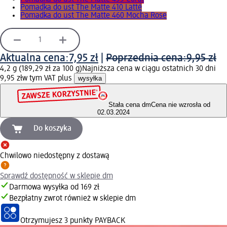
Pomadka do ust The Matte 410 Latté
Pomadka do ust The Matte 460 Mocha Rose
Aktualna cena:
7,95 zł
|
Poprzednia cena:
9,95 zł
4,2 g (189,29 zł za 100 g)
Najniższa cena w ciągu ostatnich 30 dni
9,95 zł
w tym VAT plus
wysyłka
Stała cena dm
Cena nie wzrosła od
02.03.2024
Do koszyka
Chwilowo niedostępny z dostawą
Sprawdź dostępność w sklepie dm
Darmowa wysyłka od 169 zł
Bezpłatny zwrot również w sklepie dm
Otrzymujesz
3 punkty PAYBACK