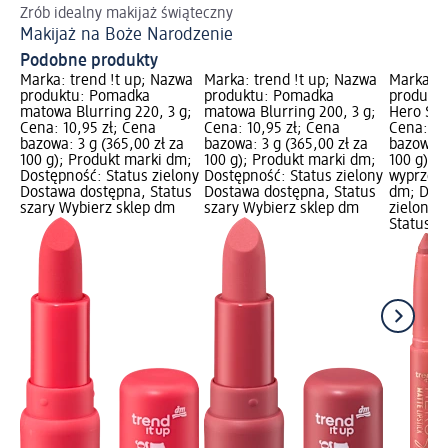
Zrób idealny makijaż świąteczny
Ws
Makijaż na Boże Narodzenie
Ma
Podobne produkty
Marka: trend !t up; Nazwa
Marka: trend !t up; Nazwa
Marka: t
produktu: Pomadka
produktu: Pomadka
produktu
matowa Blurring 220, 3 g;
matowa Blurring 200, 3 g;
Hero Sta
Cena: 10,95 zł; Cena
Cena: 10,95 zł; Cena
Cena: 7,
bazowa: 3 g (365,00 zł za
bazowa: 3 g (365,00 zł za
bazowa: 1
100 g); Produkt marki dm;
100 g); Produkt marki dm;
100 g); 
Dostępność: Status zielony
Dostępność: Status zielony
wyprzeda
Dostawa dostępna, Status
Dostawa dostępna, Status
dm; Dost
szary Wybierz sklep dm
szary Wybierz sklep dm
zielony 
Status s