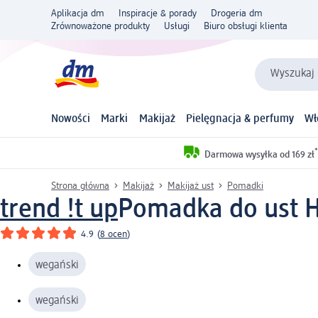
Aplikacja dm
Inspiracje & porady
Drogeria dm
Zrównoważone produkty
Usługi
Biuro obsługi klienta
Wyszukaj 
Nowości
Marki
Makijaż
Pielęgnacja & perfumy
Wł
*
Darmowa wysyłka od 169 zł
Strona główna
Makijaż
Makijaż ust
Pomadki
trend !t up
Pomadka do ust He
4.9
(
8 ocen
)
wegański
wegański