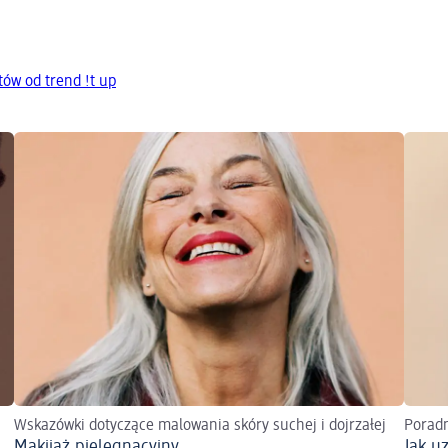
ów od trend !t up
Wskazówki dotyczące malowania skóry suchej i dojrzałej
Poradn
Makijaż pielęgnacyjny
Jak u