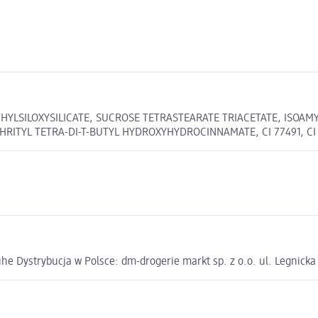
HYLSILOXYSILICATE, SUCROSE TETRASTEARATE TRIACETATE, ISOAMY
ITYL TETRA-DI-T-BUTYL HYDROXYHYDROCINNAMATE, CI 77491, CI 77
e Dystrybucja w Polsce: dm-drogerie markt sp. z o.o. ul. Legnick