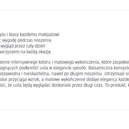
ylu i klasy każdemu makijażowi
ąc wygodę podczas noszenia
wygląd przez cały dzień
owarzyszem na każdą okazję
zenie intensywnego koloru i matowego wykończenia, które zaspokoi 
agnących podkreślić usta w elegancki sposób. Balsamiczna konsyste
niezawodna i nieskazitelna, nawet po długim noszeniu. Utrzymuje s
y kolor przyciąga wzrok, a matowe wykończenie dodaje elegancji ka
ewność, że usta będą wyglądać doskonale przez długi czas. To produ