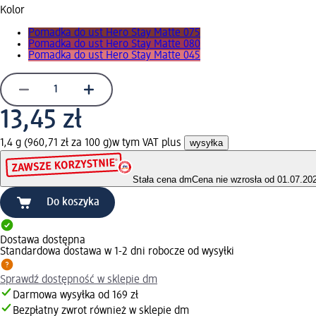
Kolor
Pomadka do ust Hero Stay Matte 075
Pomadka do ust Hero Stay Matte 080
Pomadka do ust Hero Stay Matte 045
13,45 zł
1,4 g (960,71 zł za 100 g)
w tym VAT plus
wysyłka
Stała cena dm
Cena nie wzrosła od 01.07.20
Do koszyka
Dostawa dostępna
Standardowa dostawa w 1-2 dni robocze od wysyłki
Sprawdź dostępność w sklepie dm
Darmowa wysyłka od 169 zł
Bezpłatny zwrot również w sklepie dm