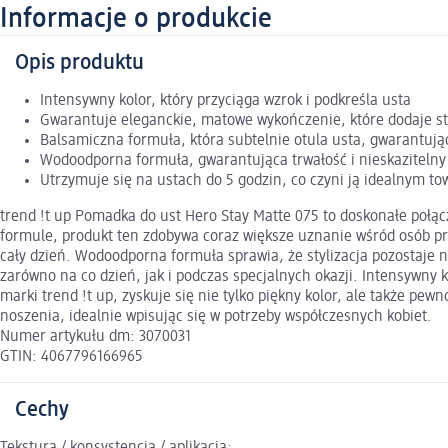
Informacje o produkcie
Opis produktu
Intensywny kolor, który przyciąga wzrok i podkreśla usta
Gwarantuje eleganckie, matowe wykończenie, które dodaje st
Balsamiczna formuła, która subtelnie otula usta, gwarantuj
Wodoodporna formuła, gwarantująca trwałość i nieskazitelny 
Utrzymuje się na ustach do 5 godzin, co czyni ją idealnym t
trend !t up Pomadka do ust Hero Stay Matte 075 to doskonałe połąc
formule, produkt ten zdobywa coraz większe uznanie wśród osób pr
cały dzień. Wodoodporna formuła sprawia, że stylizacja pozostaje 
zarówno na co dzień, jak i podczas specjalnych okazji. Intensywn
marki trend !t up, zyskuje się nie tylko piękny kolor, ale także p
noszenia, idealnie wpisując się w potrzeby współczesnych kobiet.
Numer artykułu dm: 3070031
GTIN: 4067796166965
Cechy