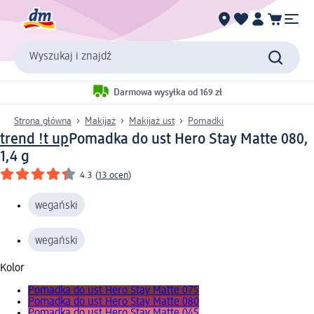
Wyszukaj i znajdź
Darmowa wysyłka od 169 zł
Strona główna
Makijaż
Makijaż ust
Pomadki
trend !t up
Pomadka do ust Hero Stay Matte 080,
1,4 g
4.3
(
13 ocen
)
wegański
wegański
Kolor
Pomadka do ust Hero Stay Matte 075
Pomadka do ust Hero Stay Matte 080
Pomadka do ust Hero Stay Matte 045