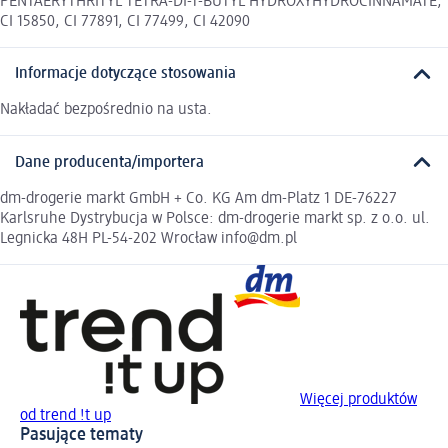
PENTAERYTHRITYL TETRA-DI-T-BUTYL HYDROXYHYDROCINNAMATE,
CI 15850, CI 77891, CI 77499, CI 42090
Informacje dotyczące stosowania
Nakładać bezpośrednio na usta.
Dane producenta/importera
dm-drogerie markt GmbH + Co. KG Am dm-Platz 1 DE-76227
Karlsruhe Dystrybucja w Polsce: dm-drogerie markt sp. z o.o. ul.
Legnicka 48H PL-54-202 Wrocław info@dm.pl
Więcej produktów
od trend !t up
Pasujące tematy