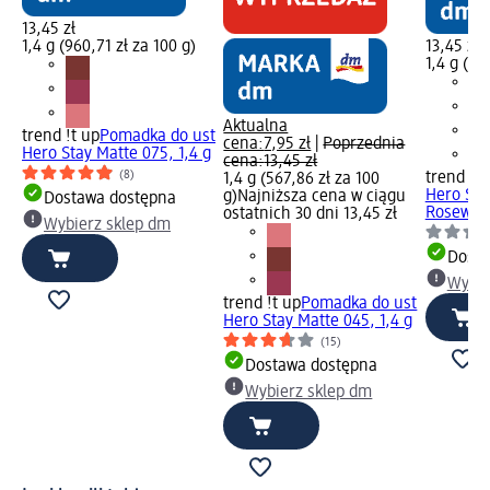
13,45 zł
1,4 g (960,71 zł za 100 g)
13,45 zł
1,4 g (96
Aktualna
trend !t up
Pomadka do ust
cena:
7,95 zł
|
Poprzednia
Hero Stay Matte 075, 1,4 g
cena:
13,45 zł
(8)
trend !t 
1,4 g (567,86 zł za 100
Hero Sta
g)
Najniższa cena w ciągu
Dostawa dostępna
Rosewood
ostatnich 30 dni 13,45 zł
Wybierz sklep dm
Dosta
Wybie
trend !t up
Pomadka do ust
Hero Stay Matte 045, 1,4 g
(15)
Dostawa dostępna
Wybierz sklep dm