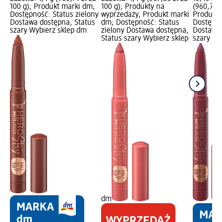
100 g); Produkt marki dm;
100 g); Produkty na
(960,71 z
Dostępność: Status zielony
wyprzedaży, Produkt marki
Produkt 
Dostawa dostępna, Status
dm; Dostępność: Status
Dostępno
szary Wybierz sklep dm
zielony Dostawa dostępna,
Dostawa 
Status szary Wybierz sklep
szary Wy
dm