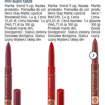
Inni kupili także
Marka: trend !t up; Nazwa
Marka: trend !t up; Nazwa
Marka: t
produktu: Pomadka do ust
produktu: Pomadka do ust
produktu
Hero Stay Matte Lipstick
Hero Stay Matte Lipstick
Hero Sta
Rosewood 040, 1,4 g; Cena:
Red 010, 1,4 g; Cena:
Cena: 13
13,45 zł; Cena bazowa: 1,4 g
13,45 zł; Cena bazowa: 1,4 g
bazowa: 1
(960,71 zł za 100 g);
(960,71 zł za 100 g);
100 g); 
Produkt marki dm;
Produkt marki dm;
Dostępno
Dostępność: Status zielony
Dostępność: Status zielony
Dostawa 
Dostawa dostępna, Status
Dostawa dostępna, Status
szary Wy
szary Wybierz sklep dm
szary Wybierz sklep dm