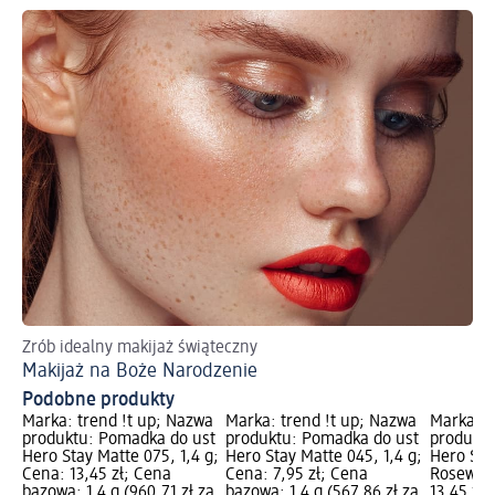
Zrób idealny makijaż świąteczny
Ws
Makijaż na Boże Narodzenie
Ma
Podobne produkty
Marka: trend !t up; Nazwa
Marka: trend !t up; Nazwa
Marka: t
produktu: Pomadka do ust
produktu: Pomadka do ust
produktu
Hero Stay Matte 075, 1,4 g;
Hero Stay Matte 045, 1,4 g;
Hero Sta
Cena: 13,45 zł; Cena
Cena: 7,95 zł; Cena
Rosewood
bazowa: 1,4 g (960,71 zł za
bazowa: 1,4 g (567,86 zł za
13,45 zł;