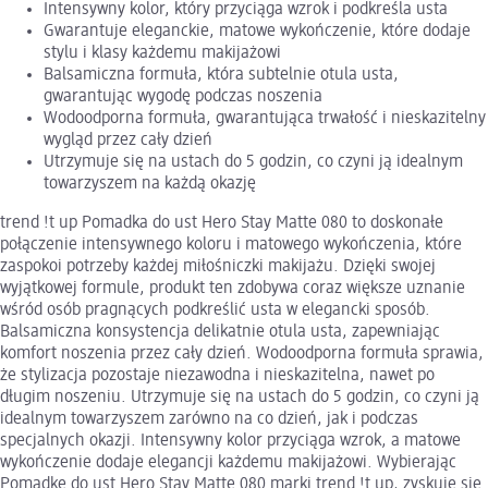
Intensywny kolor, który przyciąga wzrok i podkreśla usta
Gwarantuje eleganckie, matowe wykończenie, które dodaje
stylu i klasy każdemu makijażowi
Balsamiczna formuła, która subtelnie otula usta,
gwarantując wygodę podczas noszenia
Wodoodporna formuła, gwarantująca trwałość i nieskazitelny
wygląd przez cały dzień
Utrzymuje się na ustach do 5 godzin, co czyni ją idealnym
towarzyszem na każdą okazję
trend !t up Pomadka do ust Hero Stay Matte 080 to doskonałe
połączenie intensywnego koloru i matowego wykończenia, które
zaspokoi potrzeby każdej miłośniczki makijażu. Dzięki swojej
wyjątkowej formule, produkt ten zdobywa coraz większe uznanie
wśród osób pragnących podkreślić usta w elegancki sposób.
Balsamiczna konsystencja delikatnie otula usta, zapewniając
komfort noszenia przez cały dzień. Wodoodporna formuła sprawia,
że stylizacja pozostaje niezawodna i nieskazitelna, nawet po
długim noszeniu. Utrzymuje się na ustach do 5 godzin, co czyni ją
idealnym towarzyszem zarówno na co dzień, jak i podczas
specjalnych okazji. Intensywny kolor przyciąga wzrok, a matowe
wykończenie dodaje elegancji każdemu makijażowi. Wybierając
Pomadkę do ust Hero Stay Matte 080 marki trend !t up, zyskuje się