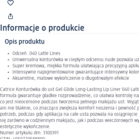
Informacje o produkcie
Opis produktu
Odcień: 040 Latte Lines
Uniwersalna konturówka w ciepłym odcieniu nude pozwala uzys
Super kremowa, miękka formuła ułatwiająca precyzyjną aplik
Intensywne napigmentowanie gwarantujące intensywny kolo
Aksamitne, matowe wykończenie o długotrwałym efekcie
Catrice Konturówka do ust Gel Glide Long-Lasting Lip Liner 040 L
formuła gwarantuje gładkie rozprowadzenie, co ułatwia kontrolę na
co jest nieocenione podczas tworzenia pełnego makijażu ust. Wyją
ani nie blaknie, co znacząco zwiększa komfort noszenia i pewność 
potrzeb, podczas gdy aplikacja na całe usta pozwala na osiągnięcie 
się zarówno w codziennym makijażu, jak i podczas wieczorowych wyj
estetyczne wykończenie.
Numer artykułu dm: 3100391