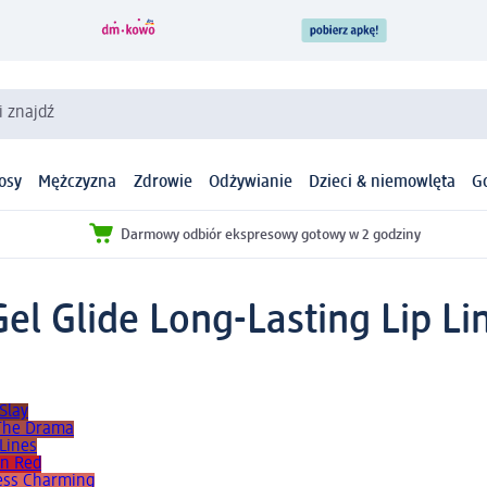
i znajdź
osy
Mężczyzna
Zdrowie
Odżywianie
Dzieci & niemowlęta
G
Darmowy odbiór ekspresowy gotowy w 2 godziny
l Glide Long-Lasting Lip Lin
Slay
 The Drama
 Lines
On Red
cess Charming