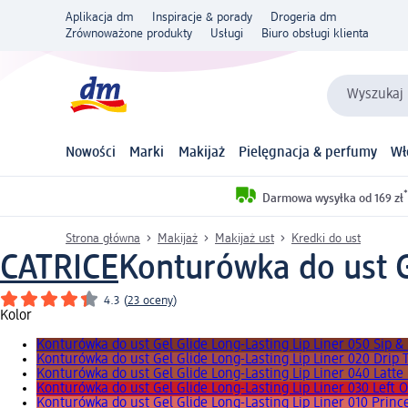
Aplikacja dm
Inspiracje & porady
Drogeria dm
Zrównoważone produkty
Usługi
Biuro obsługi klienta
Wyszukaj 
Nowości
Marki
Makijaż
Pielęgnacja & perfumy
Wł
*
Darmowa wysyłka od 169 zł
Strona główna
Makijaż
Makijaż ust
Kredki do ust
CATRICE
Konturówka do ust Ge
4.3
(
23 oceny
)
Kolor
Konturówka do ust Gel Glide Long-Lasting Lip Liner 050 Sip & 
Konturówka do ust Gel Glide Long-Lasting Lip Liner 020 Drip
Konturówka do ust Gel Glide Long-Lasting Lip Liner 040 Latte
Konturówka do ust Gel Glide Long-Lasting Lip Liner 030 Left 
Konturówka do ust Gel Glide Long-Lasting Lip Liner 010 Prin