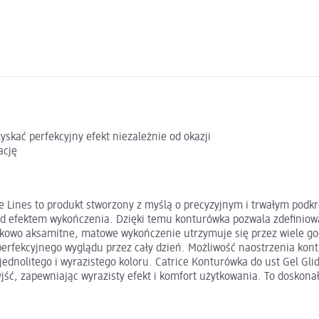
kać perfekcyjny efekt niezależnie od okazji
ację
r
atte Lines to produkt stworzony z myślą o precyzyjnym i trwałym p
d efektem wykończenia. Dzięki temu konturówka pozwala zdefiniować 
tkowo aksamitne, matowe wykończenie utrzymuje się przez wiele god
perfekcyjnego wyglądu przez cały dzień. Możliwość naostrzenia kon
jednolitego i wyrazistego koloru. Catrice Konturówka do ust Gel Glid
ść, zapewniając wyrazisty efekt i komfort użytkowania. To doskonał