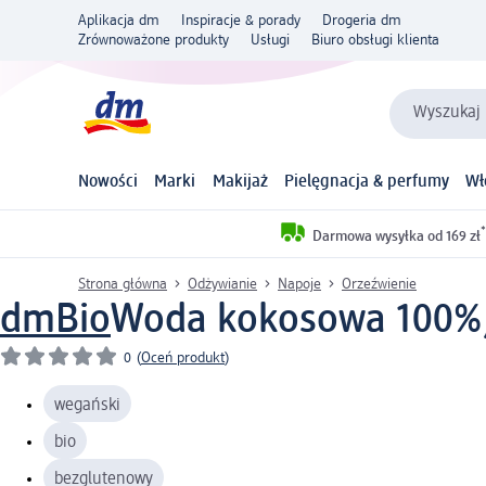
Aplikacja dm
Inspiracje & porady
Drogeria dm
Zrównoważone produkty
Usługi
Biuro obsługi klienta
Wyszukaj 
Nowości
Marki
Makijaż
Pielęgnacja & perfumy
Wł
*
Darmowa wysyłka od 169 zł
Strona główna
Odżywianie
Napoje
Orzeźwienie
dmBio
Woda kokosowa 100%, 
0
(
Oceń produkt
)
wegański
bio
bezglutenowy