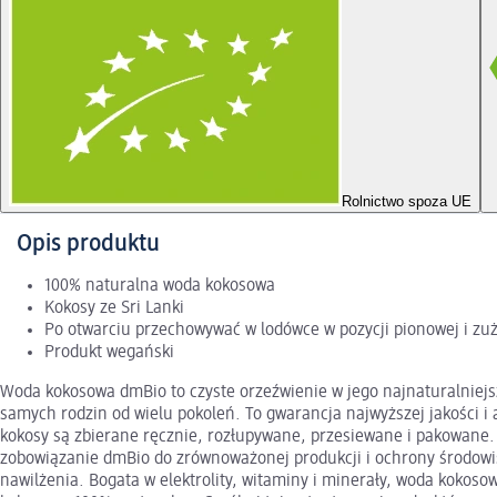
Rolnictwo spoza UE
Opis produktu
100% naturalna woda kokosowa
Kokosy ze Sri Lanki
Po otwarciu przechowywać w lodówce w pozycji pionowej i zuż
Produkt wegański
Woda kokosowa dmBio to czyste orzeźwienie w jego najnaturalniejsz
samych rodzin od wielu pokoleń. To gwarancja najwyższej jakości i
kokosy są zbierane ręcznie, rozłupywane, przesiewane i pakowane.
zobowiązanie dmBio do zrównoważonej produkcji i ochrony środowis
nawilżenia. Bogata w elektrolity, witaminy i minerały, woda kokos