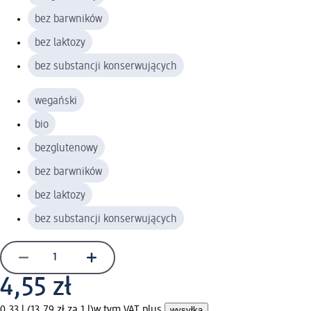
bez barwników
bez laktozy
bez substancji konserwujących
wegański
bio
bezglutenowy
bez barwników
bez laktozy
bez substancji konserwujących
4,55 zł
0,33 l (13,79 zł za 1 l)
w tym VAT plus
wysyłka