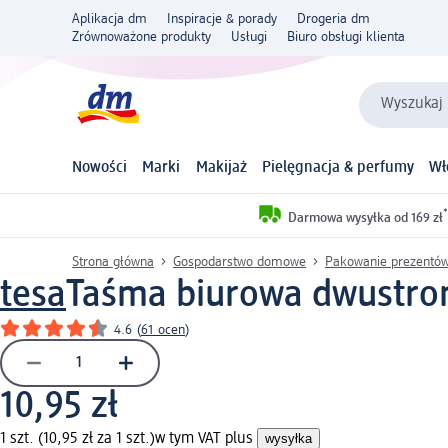
Aplikacja dm
Inspiracje & porady
Drogeria dm
Zrównoważone produkty
Usługi
Biuro obsługi klienta
Wyszukaj 
Nowości
Marki
Makijaż
Pielęgnacja & perfumy
Wł
*
Darmowa wysyłka od 169 zł
Strona główna
Gospodarstwo domowe
Pakowanie prezentów
tesa
Taśma biurowa dwustro
4.6
(
61 ocen
)
10,95 zł
1 szt. (10,95 zł za 1 szt.)
w tym VAT plus
wysyłka