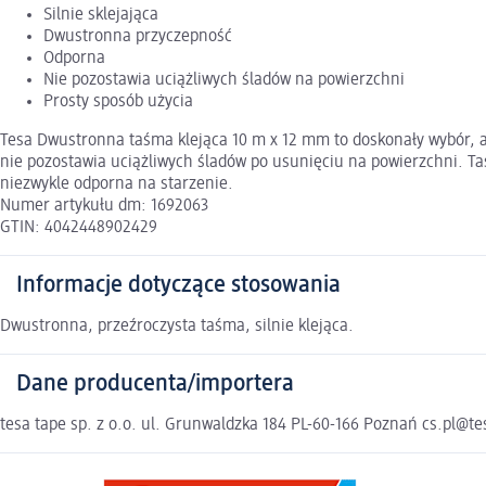
Silnie sklejająca
Dwustronna przyczepność
Odporna
Nie pozostawia uciążliwych śladów na powierzchni
Prosty sposób użycia
Tesa Dwustronna taśma klejąca 10 m x 12 mm to doskonały wybór, ab
nie pozostawia uciążliwych śladów po usunięciu na powierzchni. Ta
niezwykle odporna na starzenie.
Numer artykułu dm: 1692063
GTIN: 4042448902429
Informacje dotyczące stosowania
Dwustronna, przeźroczysta taśma, silnie klejąca.
Dane producenta/importera
tesa tape sp. z o.o. ul. Grunwaldzka 184 PL-60-166 Poznań cs.pl@t