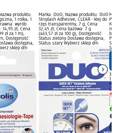
 Nazwa produktu:
Marka: DUO; Nazwa produktu: DUO
Marka: Mivo
iczna, 1 rolka, 1
Striplash Adhesive, CLEAR - klej do
Plaster klas
 prawna: wyrób
rzęs transparentny, 7 g; Cena:
Kategoria p
 14,95 zł; Cena
32,45 zł; Cena bazowa: 7 g
medyczny; C
9 zł za 1 m);
(463,57 zł za 100 g); Dostępność:
bazowa: 1 m 
m; Dostępność:
Status zielony Dostawa dostępna,
Produkt mar
Dostawa dostępna,
Status szary Wybierz sklep dm
Status ziel
bierz sklep dm
Status szar
3,95 zł
1 m (3,95 zł
Mivolis
Plast
cm, 1 m
wyr
Informa
Dostawa
Wybierz 