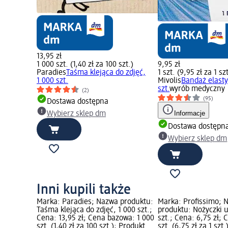
13,95 zł
1 000 szt. (1,40 zł za 100 szt.)
9,95 zł
Paradies
Taśma klejąca do zdjęć,
1 szt. (9,95 zł za 1 szt
1 000 szt.
Mivolis
Bandaż elasty
szt.
wyrób medyczny
(2)
(95)
Dostawa dostępna
Informacje
Wybierz sklep dm
Dostawa dostępn
Wybierz sklep dm
Inni kupili także
Marka: Paradies; Nazwa produktu:
Marka: Profissimo; 
Taśma klejąca do zdjęć, 1 000 szt.;
produktu: Nożyczki u
Cena: 13,95 zł; Cena bazowa: 1 000
szt.; Cena: 6,75 zł;
szt. (1,40 zł za 100 szt.); Produkt
szt. (6,75 zł za 1 szt