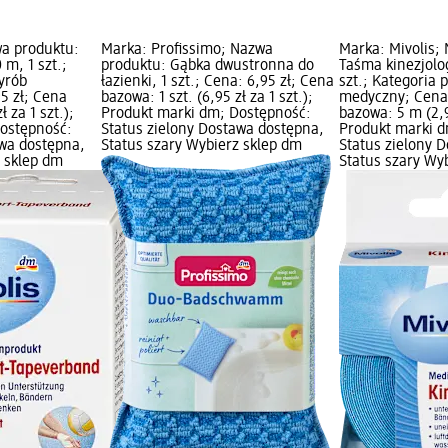
wa produktu:
Marka: Profissimo; Nazwa
Marka: Mivolis;
 m, 1 szt.;
produktu: Gąbka dwustronna do
Taśma kinezjolog
yrób
łazienki, 1 szt.; Cena: 6,95 zł; Cena
szt.; Kategoria
5 zł; Cena
bazowa: 1 szt. (6,95 zł za 1 szt.);
medyczny; Cena:
ł za 1 szt.);
Produkt marki dm; Dostępność:
bazowa: 5 m (2,9
ostępność:
Status zielony Dostawa dostępna,
Produkt marki d
awa dostępna,
Status szary Wybierz sklep dm
Status zielony 
z sklep dm
Status szary Wy