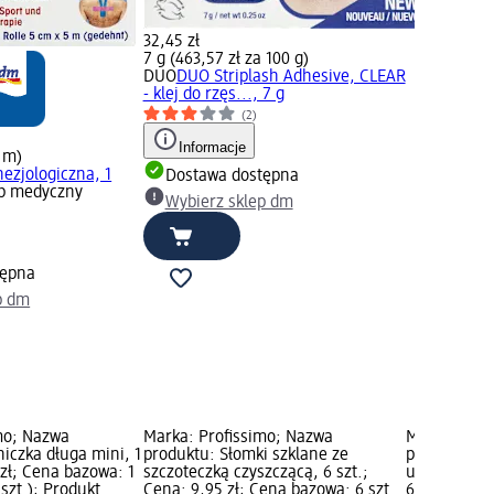
32,45 zł
7 g (463,57 zł za 100 g)
DUO
DUO Striplash Adhesive, CLEAR
- klej do rzęs..., 7 g
(2)
Informacje
1 m)
ezjologiczna, 1
Dostawa dostępna
b medyczny
Wybierz sklep dm
tępna
p dm
mo; Nazwa
Marka: Profissimo; Nazwa
Marka: Prof
iczka długa mini, 1
produktu: Słomki szklane ze
produktu: Z
 zł; Cena bazowa: 1
szczoteczką czyszczącą, 6 szt.;
urodzinowyc
1 szt.); Produkt
Cena: 9,95 zł; Cena bazowa: 6 szt.
6,95 zł; Cen