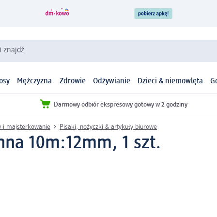
i znajdź
osy
Mężczyzna
Zdrowie
Odżywianie
Dzieci & niemowlęta
G
Darmowy odbiór ekspresowy gotowy w 2 godziny
 i majsterkowanie
Pisaki, nożyczki & artykuły biurowe
nna 10m:12mm, 1 szt.