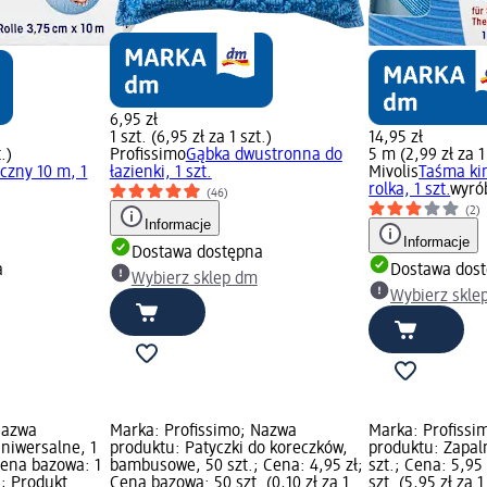
6,95 zł
1 szt. (6,95 zł za 1 szt.)
14,95 zł
.)
Profissimo
Gąbka dwustronna do
5 m (2,99 zł za 
czny 10 m, 1
łazienki, 1 szt.
Mivolis
Taśma kin
rolka, 1 szt.
wyró
(46)
(2)
Informacje
Informacje
Dostawa dostępna
a
Dostawa dos
Wybierz sklep dm
Wybierz skle
Nazwa
Marka: Profissimo; Nazwa
Marka: Profissi
niwersalne, 1
produktu: Patyczki do koreczków,
produktu: Zapaln
 Cena bazowa: 1
bambusowe, 50 szt.; Cena: 4,95 zł;
szt.; Cena: 5,95
.); Produkt
Cena bazowa: 50 szt. (0,10 zł za 1
szt. (5,95 zł za 