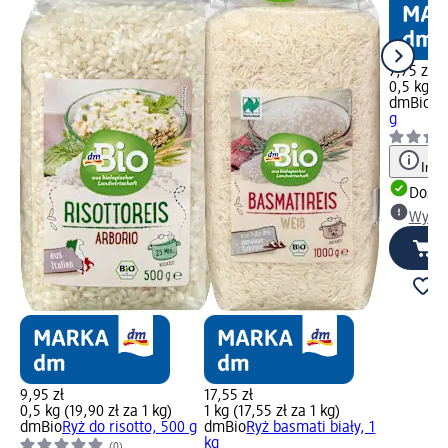
7,75 zł
0,5 kg (1
dmBio
Gr
g
Info
Dosta
Wybie
9,95 zł
17,55 zł
0,5 kg (19,90 zł za 1 kg)
1 kg (17,55 zł za 1 kg)
dmBio
Ryż do risotto, 500 g
dmBio
Ryż basmati biały, 1
kg
(0)