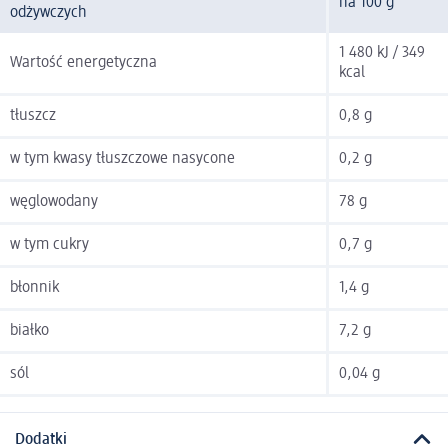
na 100 g
odżywczych
1 480 kJ / 349
Wartość energetyczna
kcal
tłuszcz
0,8 g
w tym kwasy tłuszczowe nasycone
0,2 g
węglowodany
78 g
w tym cukry
0,7 g
błonnik
1,4 g
białko
7,2 g
sól
0,04 g
Dodatki