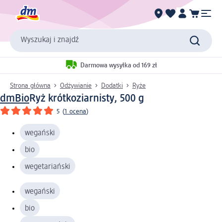
Wyszukaj i znajdź
Darmowa wysyłka od 169 zł
Strona główna
Odżywianie
Dodatki
Ryże
dmBio
Ryż krótkoziarnisty, 500 g
5
(
1 ocena
)
wegański
bio
wegetariański
wegański
bio