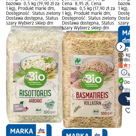
bazowa: 0,5 kg (19,90 zł za
Cena: 8,95 zł; Cena
bazowa: 0
1 kg); Produkt marki dm;
bazowa: 0,5 kg (17,90 zł za
1 kg); P
Dostępność: Status zielony
1 kg); Produkt marki dm;
Dostępno
Dostawa dostępna, Status
Dostępność: Status zielony
Dostawa 
szary Wybierz sklep dm
Dostawa dostępna, Status
szary Wy
szary Wybierz sklep dm
10,95 zł
0,5 kg (2
dmBio
Mą
Info
Dosta
Wybie