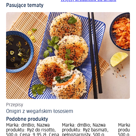
Pasujące tematy
Przepisy
Onigiri z wegańskim łososiem
Podobne produkty
Marka: dmBio; Nazwa
Marka: dmBio; Nazwa
Marka: 
produktu: Ryż do risotto,
produktu: Ryż basmati,
produktu
500 g; Cena: 9,95 zł; Cena
pełnoziarnisty, 500 g;
500 g; C