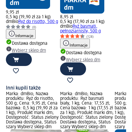
9,95 zł
0,5 kg (19,90 zł za 1 kg)
8,95 zł
dmBio
Ryż do risotto, 500 g
0,5 kg (17,90 zł za 1 kg)
dmBio
Ryż basmati,
(0)
pełnoziarnisty, 500 g
Informacje
(128)
Dostawa dostępna
Informacje
Wybierz sklep dm
Dostawa dostępna
Wybierz sklep dm
Inni kupili także
Marka: dmBio; Nazwa
Marka: dmBio; Nazwa
Marka: 
produktu: Ryż do risotto,
produktu: Ryż basmati
produktu
500 g; Cena: 9,95 zł; Cena
biały, 1 kg; Cena: 17,55 zł;
500 g; C
bazowa: 0,5 kg (19,90 zł za
Cena bazowa: 1 kg (17,55 zł
bazowa: 0
1 kg); Produkt marki dm;
za 1 kg); Produkt marki dm;
1 kg); P
Dostępność: Status zielony
Dostępność: Status zielony
Dostępno
Dostawa dostępna, Status
Dostawa dostępna, Status
Dostawa 
szary Wybierz sklep dm
szary Wybierz sklep dm
szary Wy