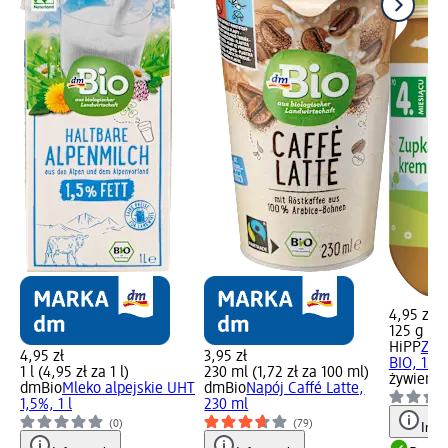
4,95 zł
125 g (3,
HiPP
Zup
4,95 zł
3,95 zł
BIO, 125
1 l (4,95 zł za 1 l)
230 ml (1,72 zł za 100 ml)
żywienia
dmBio
Mleko alpejskie UHT
dmBio
Napój Caffé Latte,
1,5%, 1 l
230 ml
(0)
(79)
Info