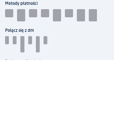
Metody płatności
Połącz się z dm
Pobierz aplikację dm:
© 2026 dm-drogerie markt sp. z o.o.
Impressum
Polityka prywatności