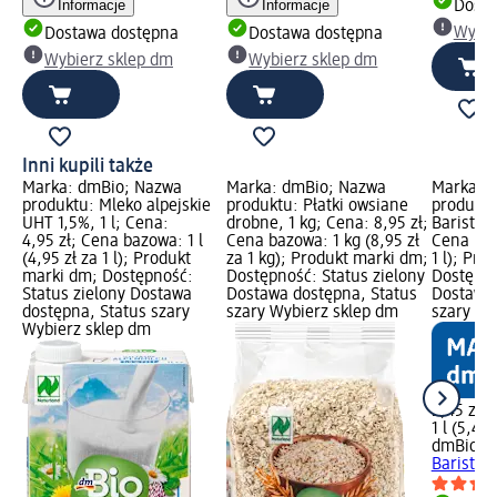
Informacje
Informacje
Dosta
Wybie
Dostawa dostępna
Dostawa dostępna
Wybierz sklep dm
Wybierz sklep dm
Inni kupili także
Marka: dmBio; Nazwa
Marka: dmBio; Nazwa
Marka: 
produktu: Mleko alpejskie
produktu: Płatki owsiane
produktu
UHT 1,5%, 1 l; Cena:
drobne, 1 kg; Cena: 8,95 zł;
Barista, 
4,95 zł; Cena bazowa: 1 l
Cena bazowa: 1 kg (8,95 zł
Cena bazo
(4,95 zł za 1 l); Produkt
za 1 kg); Produkt marki dm;
1 l); Pr
marki dm; Dostępność:
Dostępność: Status zielony
Dostępno
Status zielony Dostawa
Dostawa dostępna, Status
Dostawa 
dostępna, Status szary
szary Wybierz sklep dm
szary Wy
Wybierz sklep dm
5,45 zł
1 l (5,45 
dmBio
Na
Barista, 1