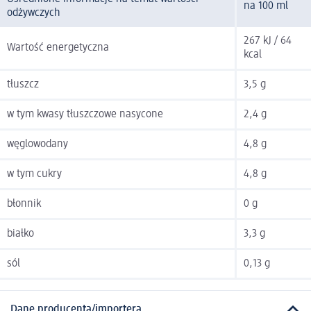
na 100 ml
odżywczych
267 kJ / 64
Wartość energetyczna
kcal
tłuszcz
3,5 g
w tym kwasy tłuszczowe nasycone
2,4 g
węglowodany
4,8 g
w tym cukry
4,8 g
błonnik
0 g
białko
3,3 g
sól
0,13 g
Dane producenta/importera