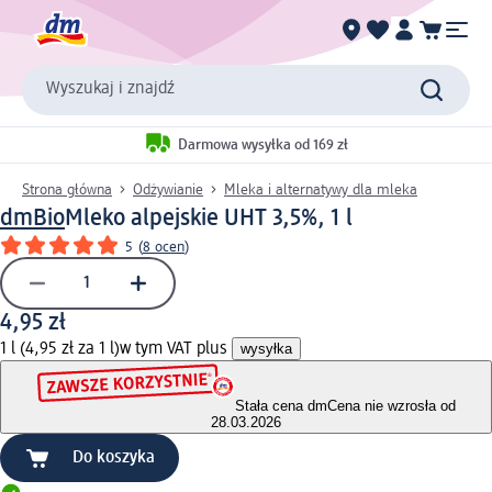
Wyszukaj i znajdź
Darmowa wysyłka od 169 zł
Strona główna
Odżywianie
Mleka i alternatywy dla mleka
dmBio
Mleko alpejskie UHT 3,5%, 1 l
5
(
8 ocen
)
4,95 zł
1 l (4,95 zł za 1 l)
w tym VAT plus
wysyłka
Stała cena dm
Cena nie wzrosła od
28.03.2026
Do koszyka