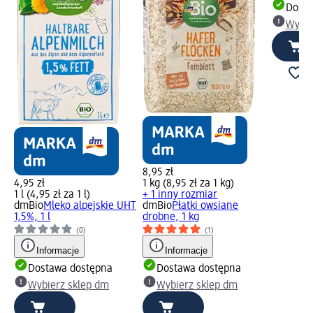
Dosta
Wybie
8,95 zł
4,95 zł
1 kg (8,95 zł za 1 kg)
1 l (4,95 zł za 1 l)
+ 1 inny rozmiar
dmBio
Mleko alpejskie UHT
dmBio
Płatki owsiane
1,5%, 1 l
drobne, 1 kg
(0)
(1)
Informacje
Informacje
Dostawa dostępna
Dostawa dostępna
Wybierz sklep dm
Wybierz sklep dm