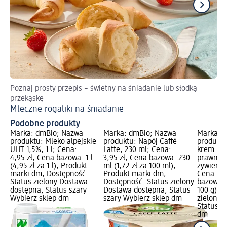
Poznaj prosty przepis – świetny na śniadanie lub słodką
Pr
przekąskę
We
Mleczne rogaliki na śniadanie
Podobne produkty
Marka: dmBio; Nazwa
Marka: dmBio; Nazwa
Marka: 
produktu: Mleko alpejskie
produktu: Napój Caffé
produktu
UHT 1,5%, 1 l; Cena:
Latte, 230 ml; Cena:
krem BIO
4,95 zł; Cena bazowa: 1 l
3,95 zł; Cena bazowa: 230
prawna:
(4,95 zł za 1 l); Produkt
ml (1,72 zł za 100 ml);
żywienia
marki dm; Dostępność:
Produkt marki dm;
Cena: 4,
Status zielony Dostawa
Dostępność: Status zielony
bazowa: 1
dostępna, Status szary
Dostawa dostępna, Status
100 g); 
Wybierz sklep dm
szary Wybierz sklep dm
zielony 
Status s
dm