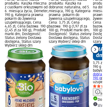
produktu: Kaszka mleczna
produktu: Kaszka na
produktu
z ciastkami orkiszowymi od
dobranoc naturalna, od 5.
na dobra
6. miesiąca życia, Demeter,
miesiąca, 190 g; Kategoria
miesiąca
190 g; Kategoria prawna:
prawna: pokarm do
prawna:
pokarm do żywienia
żywienia uzupełniającego;
żywienia
uzupełniającego; Cena:
Cena: 3,75 zł; Cena
Cena: 3,
4,65 zł; Cena bazowa: 190 g
bazowa: 190 g (1,97 zł za
bazowa: 1
(2,45 zł za 100 g); Produkt
100 g); Produkt marki dm;
100 g); 
marki dm; Dostępność:
Dostępność: Status zielony
Dostępno
Status zielony Dostawa
Dostawa dostępna, Status
Dostawa 
dostępna, Status szary
szary Wybierz sklep dm
szary Wy
Wybierz sklep dm
3,75 zł
190 g (1,
babylove
dobranoc
190 g
pok
uzupełni
Info
Dosta
Wybie