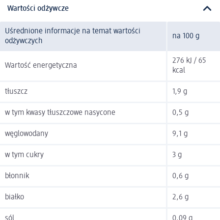
Wartości odżywcze
Uśrednione informacje na temat wartości
na 100 g
odżywczych
276 kJ / 65
Wartość energetyczna
kcal
tłuszcz
1,9 g
w tym kwasy tłuszczowe nasycone
0,5 g
węglowodany
9,1 g
w tym cukry
3 g
błonnik
0,6 g
białko
2,6 g
sól
0,09 g