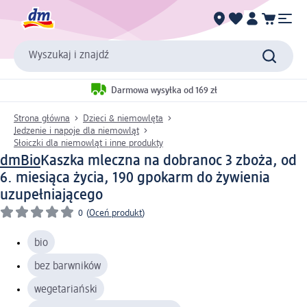
Wyszukaj i znajdź
Darmowa wysyłka od 169 zł
Strona główna
Dzieci & niemowlęta
Jedzenie i napoje dla niemowląt
Słoiczki dla niemowląt i inne produkty
dmBio
Kaszka mleczna na dobranoc 3 zboża, od
6. miesiąca życia, 190 g
pokarm do żywienia
uzupełniającego
0
(
Oceń produkt
)
bio
bez barwników
wegetariański