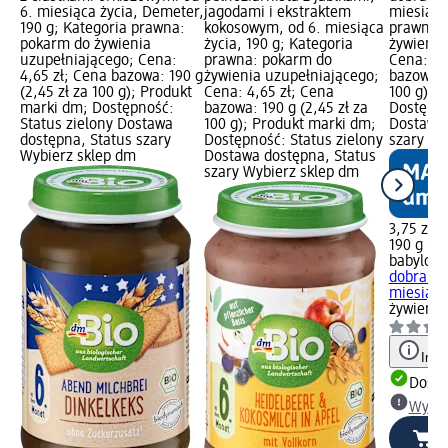
6. miesiąca życia, Demeter,
jagodami i ekstraktem
miesiąca
190 g; Kategoria prawna:
kokosowym, od 6. miesiąca
prawna:
pokarm do żywienia
życia, 190 g; Kategoria
żywienia
uzupełniającego; Cena:
prawna: pokarm do
Cena: 3,
4,65 zł; Cena bazowa: 190 g
żywienia uzupełniającego;
bazowa: 1
(2,45 zł za 100 g); Produkt
Cena: 4,65 zł; Cena
100 g); 
marki dm; Dostępność:
bazowa: 190 g (2,45 zł za
Dostępno
Status zielony Dostawa
100 g); Produkt marki dm;
Dostawa 
dostępna, Status szary
Dostępność: Status zielony
szary Wy
Wybierz sklep dm
Dostawa dostępna, Status
szary Wybierz sklep dm
3,75 zł
190 g (1,
babylove
dobranoc
miesiąca
żywienia
Info
Dosta
Wybie