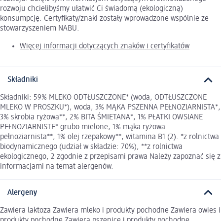
rozwoju chcielibyśmy ułatwić Ci świadomą (ekologiczną)
konsumpcję. Certyfikaty/znaki zostały wprowadzone wspólnie ze
stowarzyszeniem NABU.
Więcej informacji dotyczących znaków i certyfikatów
Składniki
Składniki: 59% MLEKO ODTŁUSZCZONE* (woda, ODTŁUSZCZONE
MLEKO W PROSZKU*), woda, 3% MĄKA PSZENNA PEŁNOZIARNISTA*,
3% skrobia ryżowa**, 2% BITA ŚMIETANA*, 1% PŁATKI OWSIANE
PEŁNOZIARNISTE* grubo mielone, 1% mąka ryżowa
pełnoziarnista**, 1% olej rzepakowy**, witamina B1 (2). *z rolnictwa
biodynamicznego (udział w składzie: 70%), **z rolnictwa
ekologicznego, 2 zgodnie z przepisami prawa Należy zapoznać się z
informacjami na temat alergenów.
Alergeny
Zawiera laktoza Zawiera mleko i produkty pochodne Zawiera owies i
produkty pochodne Zawiera pszenicę i produkty pochodne