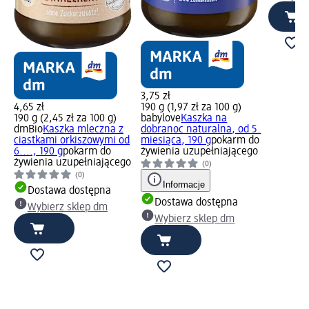
3,75 zł
4,65 zł
190 g (1,97 zł za 100 g)
190 g (2,45 zł za 100 g)
babylove
Kaszka na
dmBio
Kaszka mleczna z
dobranoc naturalna, od 5.
ciastkami orkiszowymi od
miesiąca, 190 g
pokarm do
6...., 190 g
pokarm do
żywienia uzupełniającego
żywienia uzupełniającego
(0)
(0)
Informacje
Dostawa dostępna
Dostawa dostępna
Wybierz sklep dm
Wybierz sklep dm