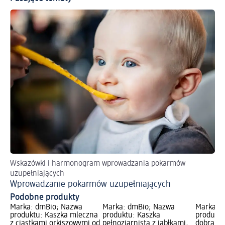
Wskazówki i harmonogram wprowadzania pokarmów
uzupełniających
Wprowadzanie pokarmów uzupełniających
Podobne produkty
Marka: dmBio; Nazwa
Marka: dmBio; Nazwa
Marka: b
produktu: Kaszka mleczna
produktu: Kaszka
produktu
z ciastkami orkiszowymi od
pełnoziarnista z jabłkami,
dobranoc