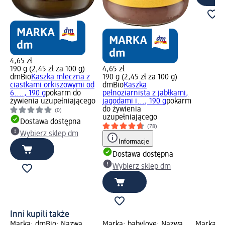
4,65 zł
190 g (2,45 zł za 100 g)
4,65 zł
dmBio
Kaszka mleczna z
190 g (2,45 zł za 100 g)
ciastkami orkiszowymi od
dmBio
Kaszka
6...., 190 g
pokarm do
pełnoziarnista z jabłkami,
żywienia uzupełniającego
jagodami i..., 190 g
pokarm
do żywienia
(0)
uzupełniającego
Dostawa dostępna
(78)
Wybierz sklep dm
Informacje
Dostawa dostępna
Wybierz sklep dm
Inni kupili także
Marka: dmBio; Nazwa
Marka: babylove; Nazwa
Marka: b