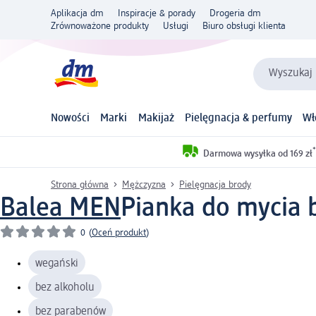
Aplikacja dm
Inspiracje & porady
Drogeria dm
Zrównoważone produkty
Usługi
Biuro obsługi klienta
Wyszukaj 
Nowości
Marki
Makijaż
Pielęgnacja & perfumy
Wł
*
Darmowa wysyłka od 169 zł
Strona główna
Mężczyzna
Pielęgnacja brody
Balea MEN
Pianka do mycia 
0
(
Oceń produkt
)
wegański
bez alkoholu
bez parabenów