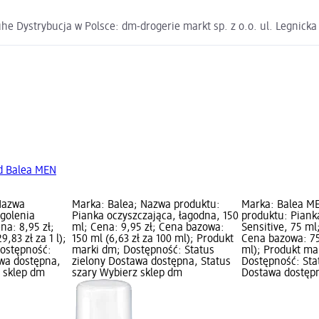
e Dystrybucja w Polsce: dm-drogerie markt sp. z o.o. ul. Legnick
d Balea MEN
Nazwa
Marka: Balea; Nazwa produktu:
Marka: Balea M
 golenia
Pianka oczyszczająca, łagodna, 150
produktu: Piank
na: 8,95 zł;
ml; Cena: 9,95 zł; Cena bazowa:
Sensitive, 75 ml
,83 zł za 1 l);
150 ml (6,63 zł za 100 ml); Produkt
Cena bazowa: 75 
ostępność:
marki dm; Dostępność: Status
ml); Produkt ma
awa dostępna,
zielony Dostawa dostępna, Status
Dostępność: Sta
z sklep dm
szary Wybierz sklep dm
Dostawa dostępn