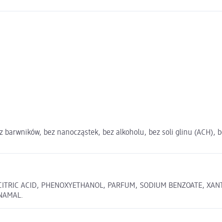
ez barwników, bez nanocząstek, bez alkoholu, bez soli glinu (ACH),
, CITRIC ACID, PHENOXYETHANOL, PARFUM, SODIUM BENZOATE, 
NNAMAL.