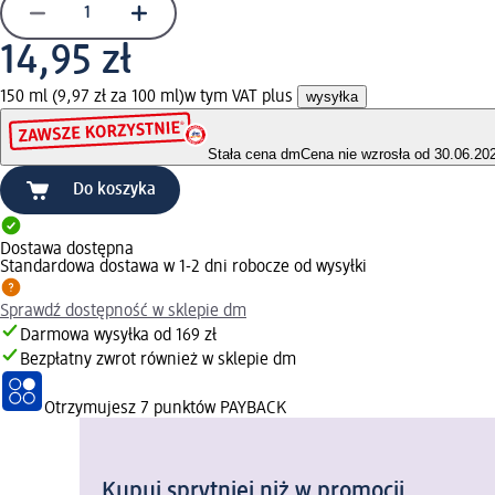
14,95 zł
150 ml (9,97 zł za 100 ml)
w tym VAT plus
wysyłka
Stała cena dm
Cena nie wzrosła od 30.06.20
Do koszyka
Dostawa dostępna
Standardowa dostawa w 1-2 dni robocze od wysyłki
Sprawdź dostępność w sklepie dm
Darmowa wysyłka od 169 zł
Bezpłatny zwrot również w sklepie dm
Otrzymujesz
7 punktów PAYBACK
Kupuj sprytniej niż w promocji