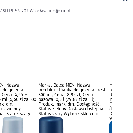
a 48H PL-54-202 Wrocław info@dm.pl
EN; Nazwa
Marka: Balea MEN; Nazwa
Marka: Bal
a do golenia
produktu: Pianka do golenia Fresh,
produktu: P
; Cena: 4,95 zł;
300 ml; Cena: 8,95 zł; Cena
Ultra Sensit
ml (6,60 zł za 100
bazowa: 0,3 l (29,83 zł za 1 l);
15,95 zł; C
rki dm;
Produkt marki dm; Dostępność:
(10,63 zł za
tus zielony
Status zielony Dostawa dostępna,
dm; Dostępn
a, Status szary
Status szary Wybierz sklep dm
Dostawa dos
Wybierz skl