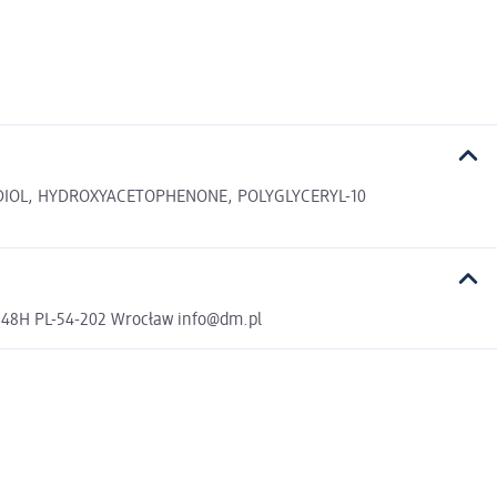
DIOL, HYDROXYACETOPHENONE, POLYGLYCERYL-10
a 48H PL-54-202 Wrocław info@dm.pl