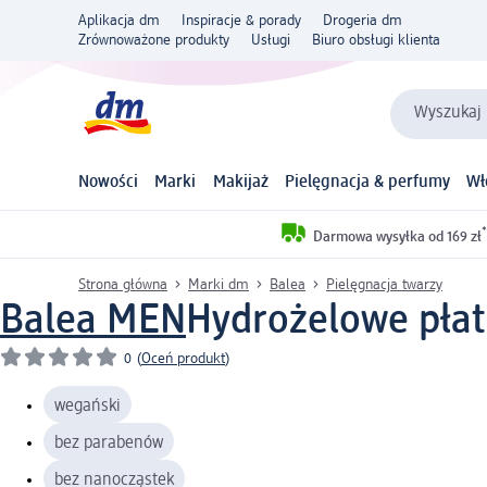
Aplikacja dm
Inspiracje & porady
Drogeria dm
Zrównoważone produkty
Usługi
Biuro obsługi klienta
Wyszukaj 
Nowości
Marki
Makijaż
Pielęgnacja & perfumy
Wł
*
Darmowa wysyłka od 169 zł
Strona główna
Marki dm
Balea
Pielęgnacja twarzy
Balea MEN
Hydrożelowe płatk
0
(
Oceń produkt
)
wegański
bez parabenów
bez nanocząstek