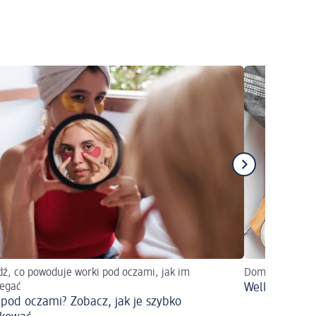
ź, co powoduje worki pod oczami, jak im
Domowe SPA i r
iegać
Wellness w 
 pod oczami? Zobacz, jak je szybko