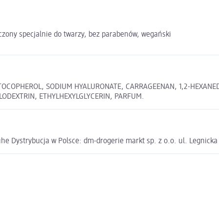
czony specjalnie do twarzy, bez parabenów, wegański
 TOCOPHEROL, SODIUM HYALURONATE, CARRAGEENAN, 1,2-HEXANE
LODEXTRIN, ETHYLHEXYLGLYCERIN, PARFUM.
e Dystrybucja w Polsce: dm-drogerie markt sp. z o.o. ul. Legnick