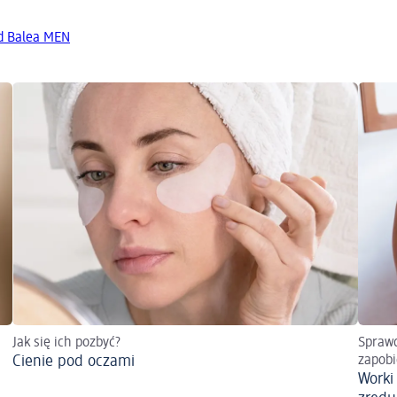
d Balea MEN
Jak się ich pozbyć?
Sprawd
Cienie pod oczami
zapob
Worki