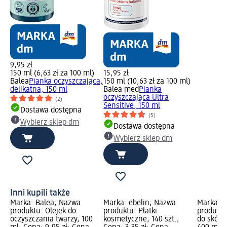
9,95 zł
150 ml (6,63 zł za 100 ml)
15,95 zł
Balea
Pianka oczyszczająca,
150 ml (10,63 zł za 100 ml)
delikatna, 150 ml
Balea med
Pianka
oczyszczająca Ultra
(2)
Sensitive, 150 ml
Dostawa dostępna
(5)
Wybierz sklep dm
Dostawa dostępna
Wybierz sklep dm
Inni kupili także
Marka: Balea; Nazwa
Marka: ebelin; Nazwa
Marka: B
produktu: Olejek do
produktu: Płatki
produktu
oczyszczania twarzy, 100
kosmetyczne, 140 szt.;
do skóry 