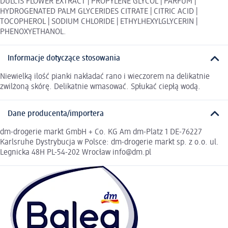
DULCIS FLOWER EXTRACT | PROPYLENE GLYCOL | PARFUM |
HYDROGENATED PALM GLYCERIDES CITRATE | CITRIC ACID |
TOCOPHEROL | SODIUM CHLORIDE | ETHYLHEXYLGLYCERIN |
PHENOXYETHANOL.
Informacje dotyczące stosowania
Niewielką ilość pianki nakładać rano i wieczorem na delikatnie
zwilżoną skórę. Delikatnie wmasować. Spłukać ciepłą wodą.
Dane producenta/importera
dm-drogerie markt GmbH + Co. KG Am dm-Platz 1 DE-76227
Karlsruhe Dystrybucja w Polsce: dm-drogerie markt sp. z o.o. ul.
Legnicka 48H PL-54-202 Wrocław info@dm.pl