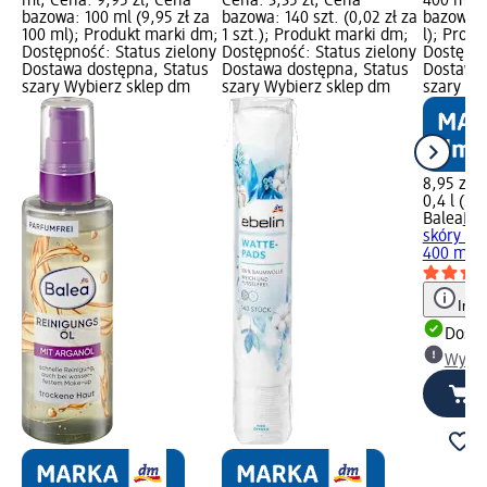
ml; Cena: 9,95 zł; Cena
Cena: 3,35 zł; Cena
400 ml; 
bazowa: 100 ml (9,95 zł za
bazowa: 140 szt. (0,02 zł za
bazowa: 0
100 ml); Produkt marki dm;
1 szt.); Produkt marki dm;
l); Prod
Dostępność: Status zielony
Dostępność: Status zielony
Dostępno
Dostawa dostępna, Status
Dostawa dostępna, Status
Dostawa 
szary Wybierz sklep dm
szary Wybierz sklep dm
szary Wy
8,95 zł
0,4 l (22,
Balea
Pły
skóry suc
400 ml
Info
Dosta
Wybie