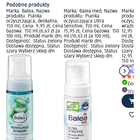
Podobne produkty
Marka: Balea; Nazwa
Marka: Balea med; Nazwa
Marka: z
produktu: Pianka
produktu: Pianka
produktu
oczyszczająca, delikatna,
oczyszczająca Ultra
oczyszcz
150 ml; Cena: 9,95 zł; Cena
Sensitive, 150 ml; Cena:
wrażliwe
bazowa: 150 ml (6,63 zł za
15,95 zł; Cena bazowa: 150
12,95 zł
100 ml); Produkt marki dm;
ml (10,63 zł za 100 ml);
ml (8,63 
Dostępność: Status zielony
Produkt marki dm;
Dostępno
Dostawa dostępna, Status
Dostępność: Status zielony
Dostawa 
szary Wybierz sklep dm
Dostawa dostępna, Status
szary Wy
szary Wybierz sklep dm
12,95 zł
150 ml (8
ziaja
Pian
do skóry
Dosta
Wybie