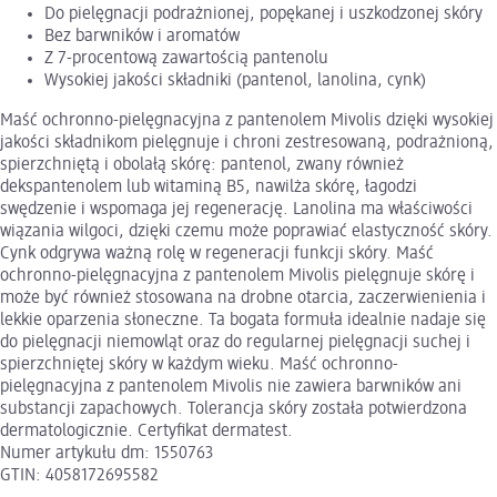
Do pielęgnacji podrażnionej, popękanej i uszkodzonej skóry
Bez barwników i aromatów
Z 7-procentową zawartością pantenolu
Wysokiej jakości składniki (pantenol, lanolina, cynk)
Maść ochronno-pielęgnacyjna z pantenolem Mivolis dzięki wysokiej
jakości składnikom pielęgnuje i chroni zestresowaną, podrażnioną,
spierzchniętą i obolałą skórę: pantenol, zwany również
dekspantenolem lub witaminą B5, nawilża skórę, łagodzi
swędzenie i wspomaga jej regenerację. Lanolina ma właściwości
wiązania wilgoci, dzięki czemu może poprawiać elastyczność skóry.
Cynk odgrywa ważną rolę w regeneracji funkcji skóry. Maść
ochronno-pielęgnacyjna z pantenolem Mivolis pielęgnuje skórę i
może być również stosowana na drobne otarcia, zaczerwienienia i
lekkie oparzenia słoneczne. Ta bogata formuła idealnie nadaje się
do pielęgnacji niemowląt oraz do regularnej pielęgnacji suchej i
spierzchniętej skóry w każdym wieku. Maść ochronno-
pielęgnacyjna z pantenolem Mivolis nie zawiera barwników ani
substancji zapachowych. Tolerancja skóry została potwierdzona
dermatologicznie. Certyfikat dermatest.
Numer artykułu dm: 1550763
GTIN: 4058172695582