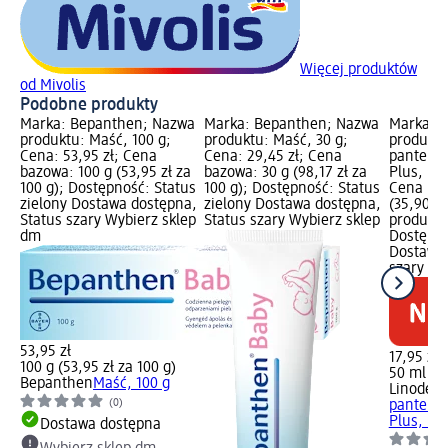
Więcej produktów
od Mivolis
Podobne produkty
Marka: Bepanthen; Nazwa
Marka: Bepanthen; Nazwa
Marka: 
produktu: Maść, 100 g;
produktu: Maść, 30 g;
produktu
Cena: 53,95 zł; Cena
Cena: 29,45 zł; Cena
pantenol
bazowa: 100 g (53,95 zł za
bazowa: 30 g (98,17 zł za
Plus, 50 
100 g); Dostępność: Status
100 g); Dostępność: Status
Cena baz
zielony Dostawa dostępna,
zielony Dostawa dostępna,
(35,90 z
Status szary Wybierz sklep
Status szary Wybierz sklep
produkty
dm
Dostępno
Dostawa 
szary Wy
53,95 zł
17,95 zł
100 g (53,95 zł za 100 g)
50 ml (35
Bepanthen
Maść, 100 g
Linoder
(0)
pantenol
Plus, 50
Dostawa dostępna