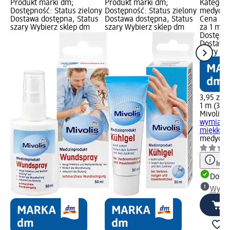
Produkt marki dm;
Produkt marki dm;
Kategori
Dostępność: Status zielony
Dostępność: Status zielony
medyczny
Dostawa dostępna, Status
Dostawa dostępna, Status
Cena baz
szary Wybierz sklep dm
szary Wybierz sklep dm
za 1 m);
Dostępno
Dostawa 
szary Wy
3,95 zł
1 m (3,95
Mivolis
Pl
wymiary 
miękkie..
medyczn
Info
Dosta
Wybie