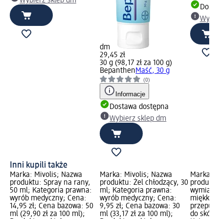
Wybierz sklep dm
Dosta
Wybie
dm
29,45 zł
30 g (98,17 zł za 100 g)
Bepanthen
Maść, 30 g
(0)
Informacje
Dostawa dostępna
Wybierz sklep dm
Inni kupili także
Marka: Mivolis; Nazwa
Marka: Mivolis; Nazwa
Marka: M
produktu: Spray na rany,
produktu: Żel chłodzący, 30
produktu:
50 ml; Kategoria prawna:
ml; Kategoria prawna:
wymiary 
wyrób medyczny; Cena:
wyrób medyczny; Cena:
miękkie i
14,95 zł; Cena bazowa: 50
9,95 zł; Cena bazowa: 30
przepusz
ml (29,90 zł za 100 ml);
ml (33,17 zł za 100 ml);
do skóry 