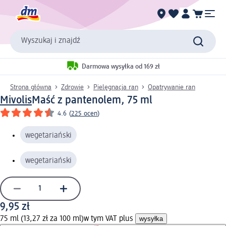
Wyszukaj i znajdź
Darmowa wysyłka od 169 zł
Strona główna
Zdrowie
Pielęgnacja ran
Opatrywanie ran
Mivolis
Maść z pantenolem, 75 ml
4.6
(
225 ocen
)
wegetariański
wegetariański
9,95 zł
75 ml (13,27 zł za 100 ml)
w tym VAT plus
wysyłka