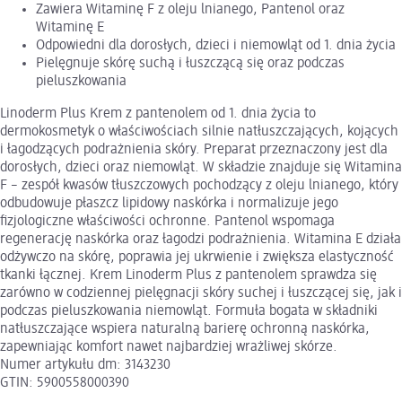
Zawiera Witaminę F z oleju lnianego, Pantenol oraz
Witaminę E
Odpowiedni dla dorosłych, dzieci i niemowląt od 1. dnia życia
Pielęgnuje skórę suchą i łuszczącą się oraz podczas
pieluszkowania
Linoderm Plus Krem z pantenolem od 1. dnia życia to
dermokosmetyk o właściwościach silnie natłuszczających, kojących
i łagodzących podrażnienia skóry. Preparat przeznaczony jest dla
dorosłych, dzieci oraz niemowląt. W składzie znajduje się Witamina
F – zespół kwasów tłuszczowych pochodzący z oleju lnianego, który
odbudowuje płaszcz lipidowy naskórka i normalizuje jego
fizjologiczne właściwości ochronne. Pantenol wspomaga
regenerację naskórka oraz łagodzi podrażnienia. Witamina E działa
odżywczo na skórę, poprawia jej ukrwienie i zwiększa elastyczność
tkanki łącznej. Krem Linoderm Plus z pantenolem sprawdza się
zarówno w codziennej pielęgnacji skóry suchej i łuszczącej się, jak i
podczas pieluszkowania niemowląt. Formuła bogata w składniki
natłuszczające wspiera naturalną barierę ochronną naskórka,
zapewniając komfort nawet najbardziej wrażliwej skórze.
Numer artykułu dm: 3143230
GTIN: 5900558000390