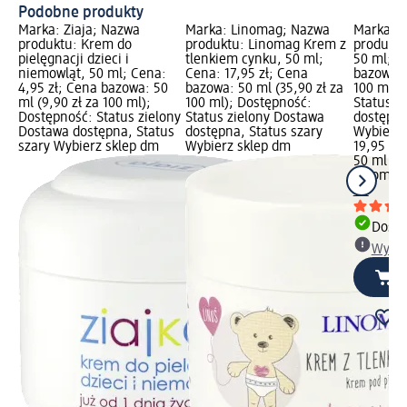
Podobne produkty
Marka: Ziaja; Nazwa
Marka: Linomag; Nazwa
Marka: 
produktu: Krem do
produktu: Linomag Krem z
produktu
pielęgnacji dzieci i
tlenkiem cynku, 50 ml;
50 ml; C
niemowląt, 50 ml; Cena:
Cena: 17,95 zł; Cena
bazowa: 
4,95 zł; Cena bazowa: 50
bazowa: 50 ml (35,90 zł za
100 ml);
ml (9,90 zł za 100 ml);
100 ml); Dostępność:
Status z
Dostępność: Status zielony
Status zielony Dostawa
dostępna
Dostawa dostępna, Status
dostępna, Status szary
Wybierz 
szary Wybierz sklep dm
Wybierz sklep dm
19,95 zł
50 ml (39
Linomag
ml
Dosta
Wybie