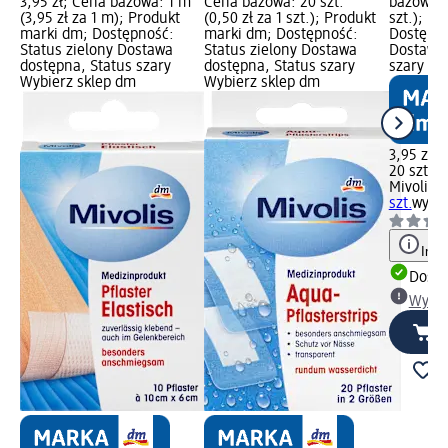
3,95 zł; Cena bazowa: 1 m
Cena bazowa: 20 szt.
bazowa: 2
(3,95 zł za 1 m); Produkt
(0,50 zł za 1 szt.); Produkt
szt.); P
marki dm; Dostępność:
marki dm; Dostępność:
Dostępno
Status zielony Dostawa
Status zielony Dostawa
Dostawa 
dostępna, Status szary
dostępna, Status szary
szary Wy
Wybierz sklep dm
Wybierz sklep dm
3,95 zł
20 szt. (0
Mivolis
Pl
szt.
wyró
Info
Dosta
Wybie