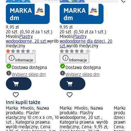
9,95 zł
9,95 zł
20 szt. (0,50 zł za 1 szt.)
20 szt. (0,50 zł za 1 szt.)
Mivolis
Plastry
Mivolis
Plastry
wodoodporne, 20 szt.
wyrób
wodoodporne dla dzieci, 20
medyczny
szt.
wyrób medyczny
(1)
(0)
Informacje
Informacje
Dostawa dostępna
Dostawa dostępna
Wybierz sklep dm
Wybierz sklep dm
Inni kupili także
Marka: Mivolis; Nazwa
Marka: Mivolis; Nazwa
Marka: M
produktu: Plaster
produktu: Plastry
produktu
elastyczny 10 cm x 6 cm, 10
wodoodporne, 20 szt.;
dzieci, 2
szt.; Kategoria prawna:
Kategoria prawna: wyrób
prawna:
wyrób medyczny; Cena:
medyczny; Cena: 9,95 zł;
Cena: 3,