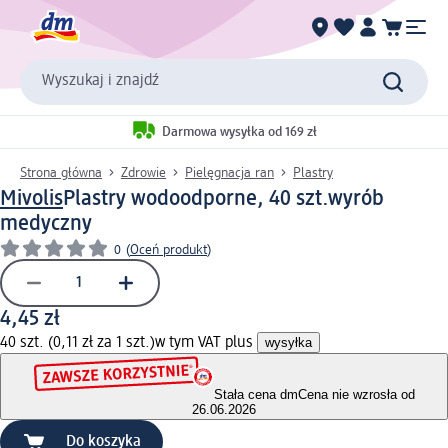
Wyszukaj i znajdź
Darmowa wysyłka od 169 zł
Strona główna
Zdrowie
Pielęgnacja ran
Plastry
Mivolis
Plastry wodoodporne, 40 szt.
wyrób
medyczny
0
(
Oceń produkt
)
4,45 zł
40 szt. (0,11 zł za 1 szt.)
w tym VAT plus
wysyłka
Stała cena dm
Cena nie wzrosła od
26.06.2026
Do koszyka