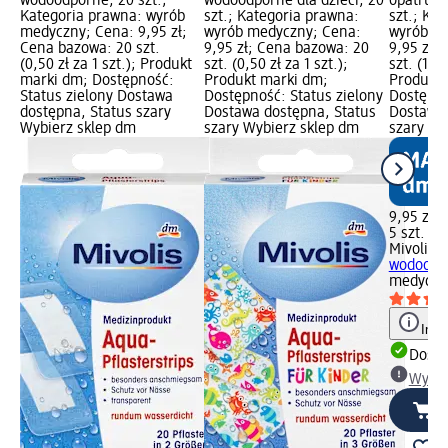
wodoodporne, 20 szt.;
wodoodporne dla dzieci, 20
opatrune
Kategoria prawna: wyrób
szt.; Kategoria prawna:
szt.; Ka
medyczny; Cena: 9,95 zł;
wyrób medyczny; Cena:
wyrób m
Cena bazowa: 20 szt.
9,95 zł; Cena bazowa: 20
9,95 zł;
(0,50 zł za 1 szt.); Produkt
szt. (0,50 zł za 1 szt.);
szt. (1,99
marki dm; Dostępność:
Produkt marki dm;
Produkt 
Status zielony Dostawa
Dostępność: Status zielony
Dostępno
dostępna, Status szary
Dostawa dostępna, Status
Dostawa 
Wybierz sklep dm
szary Wybierz sklep dm
szary Wy
9,95 zł
5 szt. (1,
Mivolis
S
wodoodpo
medyczn
Info
Dosta
Wybie