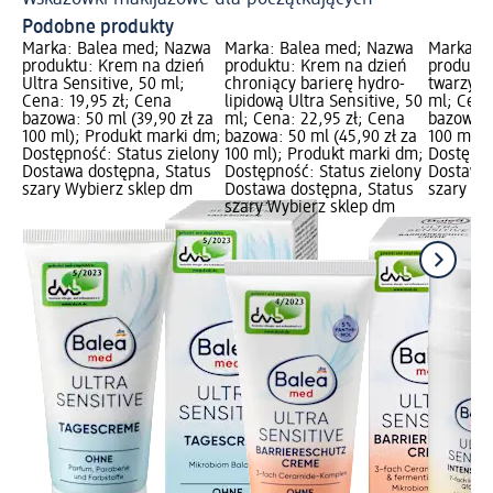
Podobne produkty
Marka: Balea med; Nazwa
Marka: Balea med; Nazwa
Marka: 
produktu: Krem na dzień
produktu: Krem na dzień
produkt
Ultra Sensitive, 50 ml;
chroniący barierę hydro-
twarzy ul
Cena: 19,95 zł; Cena
lipidową Ultra Sensitive, 50
ml; Cena
bazowa: 50 ml (39,90 zł za
ml; Cena: 22,95 zł; Cena
bazowa: 
100 ml); Produkt marki dm;
bazowa: 50 ml (45,90 zł za
100 ml);
Dostępność: Status zielony
100 ml); Produkt marki dm;
Dostępno
Dostawa dostępna, Status
Dostępność: Status zielony
Dostawa 
szary Wybierz sklep dm
Dostawa dostępna, Status
szary Wy
szary Wybierz sklep dm