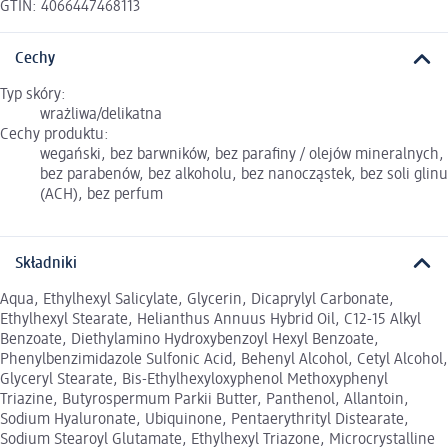
GTIN: 4066447468113
Cechy
Typ skóry:
wrażliwa/delikatna
Cechy produktu:
wegański, bez barwników, bez parafiny / olejów mineralnych,
bez parabenów, bez alkoholu, bez nanocząstek, bez soli glinu
(ACH), bez perfum
Składniki
Aqua, Ethylhexyl Salicylate, Glycerin, Dicaprylyl Carbonate,
Ethylhexyl Stearate, Helianthus Annuus Hybrid Oil, C12-15 Alkyl
Benzoate, Diethylamino Hydroxybenzoyl Hexyl Benzoate,
Phenylbenzimidazole Sulfonic Acid, Behenyl Alcohol, Cetyl Alcohol,
Glyceryl Stearate, Bis-Ethylhexyloxyphenol Methoxyphenyl
Triazine, Butyrospermum Parkii Butter, Panthenol, Allantoin,
Sodium Hyaluronate, Ubiquinone, Pentaerythrityl Distearate,
Sodium Stearoyl Glutamate, Ethylhexyl Triazone, Microcrystalline