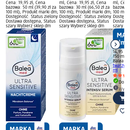
Cena: 19,95 zł; Cena
ml; Cena: 19,95 zł; Cena
ml; Cena
bazowa: 50 ml (39,90 zł za
bazowa: 30 ml (66,50 zł za
bazowa: 
100 ml); Produkt marki dm;
100 ml); Produkt marki dm;
100 ml);
Dostępność: Status zielony
Dostępność: Status zielony
Dostępno
Dostawa dostępna, Status
Dostawa dostępna, Status
Dostawa 
szary Wybierz sklep dm
szary Wybierz sklep dm
szary Wy
14,95 zł
150 ml (9
Balea m
twarzy Ul
ml
Dosta
Wybie