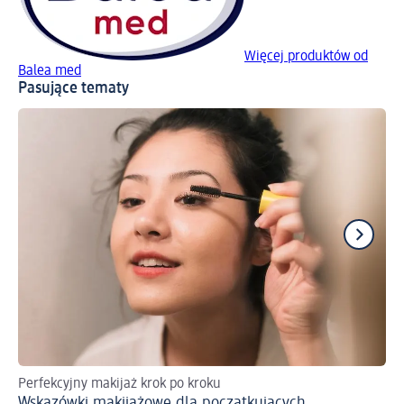
Więcej produktów od
Balea med
Pasujące tematy
Perfekcyjny makijaż krok po kroku
Dl
Wskazówki makijażowe dla początkujących
Se