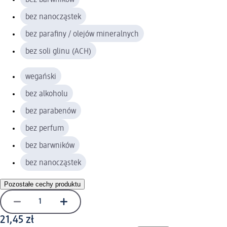
bez nanocząstek
bez parafiny / olejów mineralnych
bez soli glinu (ACH)
wegański
bez alkoholu
bez parabenów
bez perfum
bez barwników
bez nanocząstek
Pozostałe cechy produktu
21,45 zł