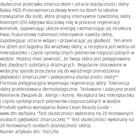
skutecznie przeciwko zmarszczkom i utracie elastyczności skóry.
Balea MED Przeciwzmarszczkowy krem na dzień to idealne
rozwiązanie dla osób, które pragną intensywnie nawilżonej skóry.
Koenzym Q10 odgrywa kluczową rolę w procesie regeneracji
komórek, zapewniając skórze energię i wzmacniając jej strukturę.
Kwas hialuronowy natomiast intensywnie nawilża skórę,
zapobiegając utracie wilgoci i przywracając jej gładkość. Ten krem
na dzień jest łagodny dla wrażliwej skóry, a receptura jest wolna od
mikroplastiku i czysto syntetycznych polimerów rozpuszczalnych w
wodzie. Możesz mieć pewność, że Twoja skóra jest pielęgnowana
bez zbędnych substancji drażniących. Regularne stosowanie w
widoczny sposób przyczynia się do wyraźnego zmniejszenia
głębokości zmarszczek* i polepszenia elastyczności skóry**.
Formuła pielęgnacyjna wspomaga regenerację skóry. Tolerancja
skóry przetestowana dermatologicznie. Testowane i zalecane przed
Niemiecki Związek ds. Alergii i Astmy. Receptura bez mikroplastiku
i czysto syntetycznych polimerów rozpuszczalnych w wodzie.
Produkt spełnia wymagania Balea Clean Beauty Guide –
www.dm.de/balea *Test skuteczności wykonany na 20 testowanych
osobach (głębokość zmarszczek) ** Test skuteczności wykonany na
20 testowanych osobach (elastyczność skóry)
Numer artykułu dm: 1565296