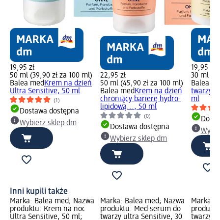
19,95 zł
19,95 zł
50 ml (39,90 zł za 100 ml)
22,95 zł
30 ml (66
Balea med
Krem na dzień
50 ml (45,90 zł za 100 ml)
Balea m
Ultra Sensitive, 50 ml
Balea med
Krem na dzień
twarzy ul
chroniący barierę hydro-
ml
(1)
lipidową..., 50 ml
Dostawa dostępna
(0)
Dosta
Wybierz sklep dm
Dostawa dostępna
Wybie
Wybierz sklep dm
Inni kupili także
Marka: Balea med; Nazwa
Marka: Balea med; Nazwa
Marka: 
produktu: Krem na noc
produktu: Med serum do
produktu
Ultra Sensitive, 50 ml;
twarzy ultra Sensitive, 30
twarzy Ul