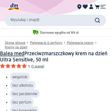
Wyszukaj i znajdź
Darmowa wysyłka od 169 zł
Strona główna
Pielęgnacja & perfumy
Pielęgnacja twarzy
Kremy na dzień
Balea med
Przeciwzmarszczkowy krem na dzień
Ultra Sensitive, 50 ml
5
(
1 ocena
)
wegański
bez alkoholu
bez parabenów
bez perfum
bez barwników