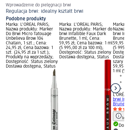
Wprowadzenie do pielęgnacji brwi
Po
Regulacja brwi: idealny kształt brwi
Ja
Podobne produkty
Marka: L'ORÉAL PARiS;
Marka: L'ORÉAL PARiS;
Marka: L
Nazwa produktu: Marker
Nazwa produktu: Marker do
Nazwa pr
Do Brwi Micro Tatouage
brwi Infallible Faux Dark
brwi Infa
Unbelieva Brow 104
Brunette, 1 ml; Cena:
Brunette
Chatain, 1 szt.; Cena:
59,95 zł; Cena bazowa: 1 ml
59,95 zł
24,95 zł; Cena bazowa: 1
(5 995,00 zł za 100 ml);
(5 995,00
szt. (24,95 zł za 1 szt.);
Dostępność: Status zielony
Dostępno
Produkty na wyprzedaży;
Dostawa dostępna, Status
Dostawa 
Dostępność: Status zielony
szary Wy
Dostawa dostępna, Status
59,95 zł
1 ml (5 9
L'ORÉAL 
brwi Infa
Brunette
Info
Dosta