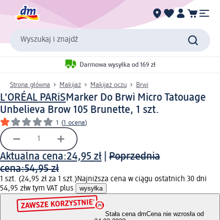
Wyszukaj i znajdź
Darmowa wysyłka od 169 zł
Strona główna
Makijaż
Makijaż oczu
Brwi
L'ORÉAL PARiS
Marker Do Brwi Micro Tatouage
Unbelieva Brow 105 Brunette, 1 szt.
1
(
1 ocena
)
Aktualna cena:
24,95 zł
|
Poprzednia
cena:
54,95 zł
1 szt. (24,95 zł za 1 szt.)
Najniższa cena w ciągu ostatnich 30 dni
54,95 zł
w tym VAT plus
wysyłka
Stała cena dm
Cena nie wzrosła od