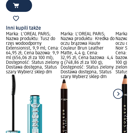
Inni kupili także
Marka: L'ORÉAL PARiS;
Marka: L'ORÉAL PARiS;
Marka: L
Nazwa produktu: Tusz do
Nazwa produktu: Kredka do
Nazwa pr
rzęs wodoodporny
oczu brązowa Haute
oczu cza
Extensionist, 9,9 ml; Cena:
Couleur Brun Leather
Noir Silk
64,95 zł; Cena bazowa: 9,9
Matte, 4,4 g; Cena:
Cena: 32
ml (656,06 zł za 100 ml);
32,95 zł; Cena bazowa: 4,4
bazowa: 
Dostępność: Status zielony
g (748,86 zł za 100 g);
100 g); 
Dostawa dostępna, Status
Dostępność: Status zielony
zielony 
szary Wybierz sklep dm
Dostawa dostępna, Status
Status s
szary Wybierz sklep dm