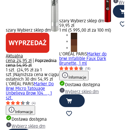
Wybie
szary Wybierz sklep dm
59,95 zł
szary Wybierz sklep dm
1 ml (5 995,00 zł za 100 ml)
L'ORÉAL PARiS
Marker do
Aktualna
brwi Infallible Faux Dark
cena:
24,95 zł
|
Poprzednia
Brunette, 1 ml
cena:
54,95 zł
(18)
1 szt. (24,95 zł za 1
szt.)
Najniższa cena w ciągu
Informacje
ostatnich 30 dni 54,95 zł
L'ORÉAL PARiS
Marker Do
Dostawa dostępna
Brwi Micro Tatouage
Wybierz sklep dm
Unbelieva Brow 104..., 1
szt.
(4)
Informacje
Dostawa dostępna
Wybierz sklep dm