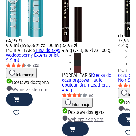
dm
64,95 zł
32,95 zł
9,9 ml (656,06 zł za 100 ml)
32,95 zł
4,4 g (74
L'ORÉAL PARiS
Tusz do rzęs
4,4 g (748,86 zł za 100 g)
wodoodporny Extensionist,
9,9 ml
(22)
L'ORÉAL 
Informacje
L'ORÉAL PARiS
Kredka do
oczu cza
oczu brązowa Haute
Noir Silk.
Dostawa dostępna
Couleur Brun Leather...,
Wybierz sklep dm
4,4 g
Info
(6)
Dosta
Informacje
Wybie
Dostawa dostępna
Wybierz sklep dm