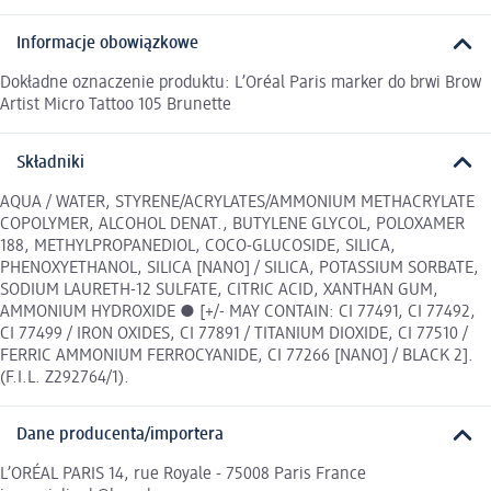
Informacje obowiązkowe
Dokładne oznaczenie produktu: L’Oréal Paris marker do brwi Brow
Artist Micro Tattoo 105 Brunette
Składniki
AQUA / WATER, STYRENE/ACRYLATES/AMMONIUM METHACRYLATE
COPOLYMER, ALCOHOL DENAT., BUTYLENE GLYCOL, POLOXAMER
188, METHYLPROPANEDIOL, COCO-GLUCOSIDE, SILICA,
PHENOXYETHANOL, SILICA [NANO] / SILICA, POTASSIUM SORBATE,
SODIUM LAURETH-12 SULFATE, CITRIC ACID, XANTHAN GUM,
AMMONIUM HYDROXIDE ● [+/- MAY CONTAIN: CI 77491, CI 77492,
CI 77499 / IRON OXIDES, CI 77891 / TITANIUM DIOXIDE, CI 77510 /
FERRIC AMMONIUM FERROCYANIDE, CI 77266 [NANO] / BLACK 2].
(F.I.L. Z292764/1).
Dane producenta/importera
L’ORÉAL PARIS 14, rue Royale - 75008 Paris France