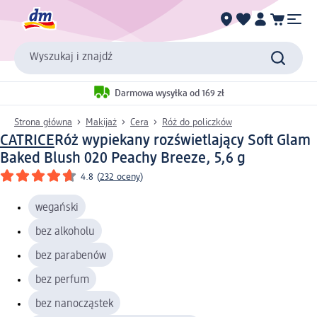
Wyszukaj i znajdź
Darmowa wysyłka od 169 zł
Strona główna
Makijaż
Cera
Róż do policzków
CATRICE
Róż wypiekany rozświetlający Soft Glam
Baked Blush 020 Peachy Breeze, 5,6 g
4.8
(
232 oceny
)
wegański
bez alkoholu
bez parabenów
bez perfum
bez nanocząstek