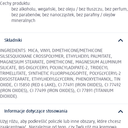
Cechy produktu:
bez alkoholu, wegański, bez oleju / bez tłuszczu, bez perfum,
bez parabenów, bez nanocząstek, bez parafiny / olejów
mineralnych
Składniki
INGREDIENTS: MICA, VINYL DIMETHICONE/METHICONE
SILSESQUIOXANE CROSSPOLYMER, ETHYLHEXYL PALMITATE,
MAGNESIUM STEARATE, DIMETHICONE, MAGNESIUM ALUMINUM
SILICATE, BIS-DIGLYCERYL POLYACYLADIPATE-2, TRIDECYL
TRIMELLITATE, SYNTHETIC FLUORPHLOGOPITE, POLYGLYCERYL-2
DIISOSTEARATE, ETHYLHEXYLGLYCERIN, PHENOXYETHANOL, TIN
OXIDE, CI 15850 (RED 6 LAKE), CI 77491 (IRON OXIDES), CI 77492
(IRON OXIDES), CI 77499 (IRON OXIDES), CI 77891 (TITANIUM
DIOXIDE).
Informacje dotyczące stosowania
Użyj różu, aby podkreślić policzki lub inne obszary, które chcesz
zaakcentować. Niezależnie od tego, czy Twój róż ma kremową,