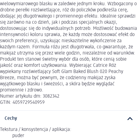
wielowymiarowego blasku w zaledwie jednym kroku. Wzbogacony o
drobne perełki rozświetlające, róż do policzków podkreśla cerę,
dodając jej długotrwałego i promiennego efektu. Idealnie sprawdzi
się zarówno na co dzień, jak i podczas specjalnych okazji,
dostosowując się do indywidualnych potrzeb. Możliwość budowania
intensywności koloru sprawia, że każdy może dostosować efekt do
swoich preferencji, uzyskując nieskazitelne wykończenie za
każdym razem. Formuła różu jest długotrwała, co gwarantuje, że
makijaż utrzyma się przez wiele godzin, niezależnie od warunków.
Produkt ten stanowi świetny wybór dla osób, które cenią sobie
jakość oraz komfort użytkowania. Wybierając Catrice Róż
wypiekany rozświetlający Soft Glam Baked Blush 020 Peachy
Breeze, można być pewnym, że codzienny makijaż zyska
wyjątkowego blasku i świeżości, a skóra będzie wyglądać
promiennie i zdrowo.
Numer artykułu dm: 3082342
GTIN: 4059729540959
Cechy
Tekstura / konsystencja / aplikacja:
puder