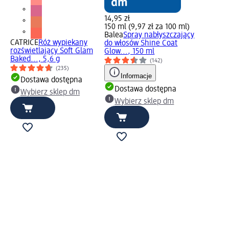
14,95 zł
150 ml (9,97 zł za 100 ml)
Balea
Spray nabłyszczający
CATRICE
Róż wypiekany
do włosów Shine Coat
rozświetlający Soft Glam
Glow..., 150 ml
Baked..., 5,6 g
(142)
(235)
Informacje
Dostawa dostępna
Dostawa dostępna
Wybierz sklep dm
Wybierz sklep dm