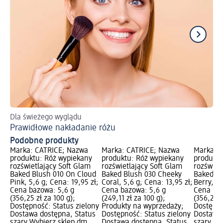
Dla świeżego wyglądu
Ws
Prawidłowe nakładanie różu
Ma
Podobne produkty
Marka: CATRICE; Nazwa
Marka: CATRICE; Nazwa
Marka: 
produktu: Róż wypiekany
produktu: Róż wypiekany
produktu
rozświetlający Soft Glam
rozświetlający Soft Glam
rozświet
Baked Blush 010 On Cloud
Baked Blush 030 Cheeky
Baked Bl
Pink, 5,6 g; Cena: 19,95 zł;
Coral, 5,6 g; Cena: 13,95 zł;
Berry, 5,
Cena bazowa: 5,6 g
Cena bazowa: 5,6 g
Cena baz
(356,25 zł za 100 g);
(249,11 zł za 100 g);
(356,25 z
Dostępność: Status zielony
Produkty na wyprzedaży;
Dostępno
Dostawa dostępna, Status
Dostępność: Status zielony
Dostawa 
szary Wybierz sklep dm
Dostawa dostępna, Status
szary Wy