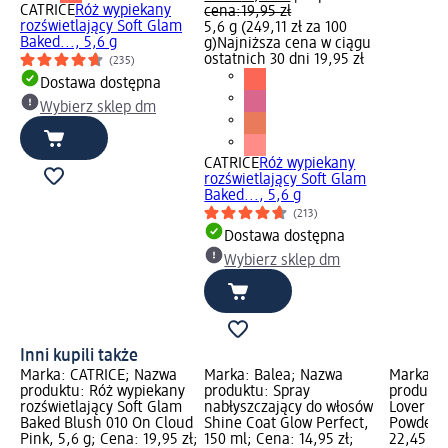
CATRICE
Róż wypiekany
cena:
19,95 zł
rozświetlający Soft Glam
5,6 g (249,11 zł za 100
Baked..., 5,6 g
g)
Najniższa cena w ciągu
ostatnich 30 dni 19,95 zł
(235)
Dostawa dostępna
Wybierz sklep dm
CATRICE
Róż wypiekany
rozświetlający Soft Glam
Baked..., 5,6 g
(213)
Dostawa dostępna
Wybierz sklep dm
Inni kupili także
Marka: CATRICE; Nazwa
Marka: Balea; Nazwa
Marka: 
produktu: Róż wypiekany
produktu: Spray
produktu
rozświetlający Soft Glam
nabłyszczający do włosów
Lover Gl
Baked Blush 010 On Cloud
Shine Coat Glow Perfect,
Powder 0
Pink, 5,6 g; Cena: 19,95 zł;
150 ml; Cena: 14,95 zł;
22,45 zł