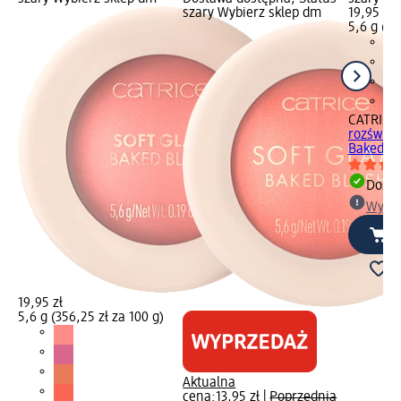
szary Wybierz sklep dm
19,95 zł
5,6 g (35
CATRICE
rozświet
Baked...,
Dosta
Wybie
19,95 zł
5,6 g (356,25 zł za 100 g)
Aktualna
cena:
13,95 zł
|
Poprzednia