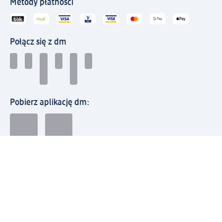
Metody płatności
Połącz się z dm
Pobierz aplikację dm:
© 2026 dm-drogerie markt sp. z o.o.
Impressum
Polityka prywatności
Ogólne warunki handlowe
Odstąpienie od umowy w dm
Rozstrzyganie sporów
Zgłaszanie nieprawidłowości