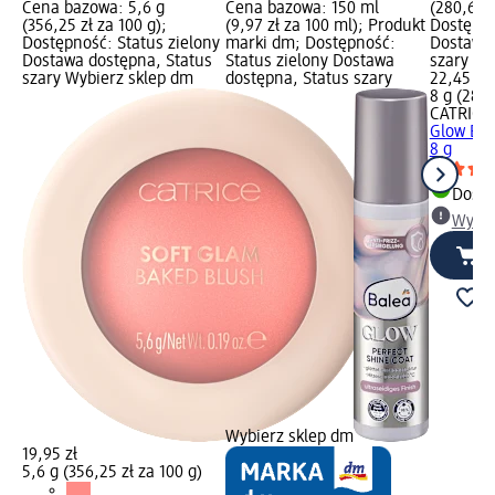
Cena bazowa: 5,6 g
Cena bazowa: 150 ml
(280,63 z
(356,25 zł za 100 g);
(9,97 zł za 100 ml); Produkt
Dostępno
Dostępność: Status zielony
marki dm; Dostępność:
Dostawa 
Dostawa dostępna, Status
Status zielony Dostawa
szary Wy
szary Wybierz sklep dm
dostępna, Status szary
22,45 zł
8 g (280,
CATRICE
Glow Bro
8 g
Dosta
Wybie
Wybierz sklep dm
19,95 zł
5,6 g (356,25 zł za 100 g)