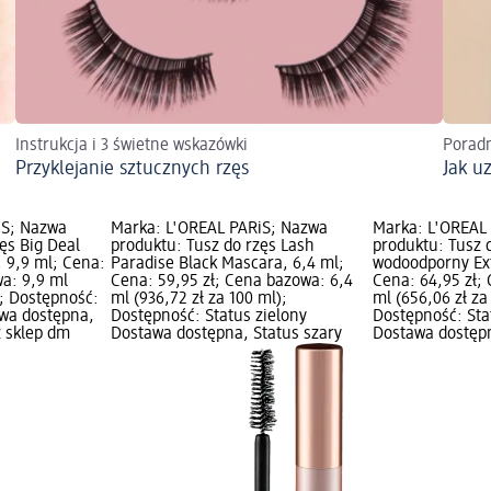
Instrukcja i 3 świetne wskazówki
Poradn
Przyklejanie sztucznych rzęs
Jak u
iS; Nazwa
Marka: L'ORÉAL PARiS; Nazwa
Marka: L'ORÉAL
ęs Big Deal
produktu: Tusz do rzęs Lash
produktu: Tusz 
, 9,9 ml; Cena:
Paradise Black Mascara, 6,4 ml;
wodoodporny Ext
wa: 9,9 ml
Cena: 59,95 zł; Cena bazowa: 6,4
Cena: 64,95 zł;
); Dostępność:
ml (936,72 zł za 100 ml);
ml (656,06 zł za
awa dostępna,
Dostępność: Status zielony
Dostępność: Sta
z sklep dm
Dostawa dostępna, Status szary
Dostawa dostępn