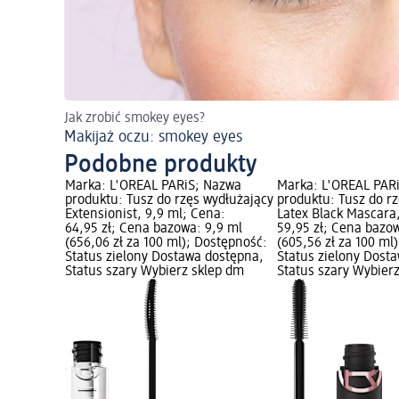
Jak zrobić smokey eyes?
Makijaż oczu: smokey eyes
Podobne produkty
Nazwa
Marka: L'ORÉAL PARiS; Nazwa
Marka: L'ORÉAL PAR
n Lashes
produktu: Tusz do rzęs wydłużający
produktu: Tusz do rz
 10,7 ml;
Extensionist, 9,9 ml; Cena:
Latex Black Mascara
owa: 10,7
64,95 zł; Cena bazowa: 9,9 ml
59,95 zł; Cena bazo
(656,06 zł za 100 ml); Dostępność:
(605,56 zł za 100 ml
ny
Status zielony Dostawa dostępna,
Status zielony Dost
s szary
Status szary Wybierz sklep dm
Status szary Wybier