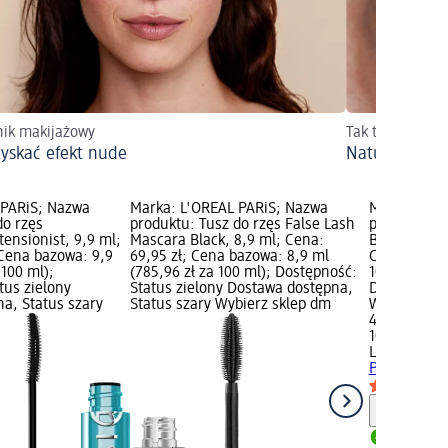
ik makijażowy
Tak to działa 
zyskać efekt nude
Naturalnie dł
 PARiS; Nazwa
Marka: L'ORÉAL PARiS; Nazwa
Marka: L'O
do rzęs
produktu: Tusz do rzęs False Lash
produktu: T
ensionist, 9,9 ml;
Mascara Black, 8,9 ml; Cena:
Black, 10,5 
 Cena bazowa: 9,9
69,95 zł; Cena bazowa: 8,9 ml
Cena bazowa
 100 ml);
(785,96 zł za 100 ml); Dostępność:
100 ml); Do
tus zielony
Status zielony Dostawa dostępna,
Dostawa dos
a, Status szary
Status szary Wybierz sklep dm
Wybierz sk
45,95 zł
10,5 ml (437
L'ORÉAL PA
Panorama Bl
Informa
Dostawa