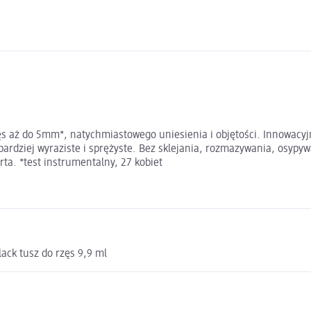
 rzęs aż do 5mm*, natychmiastowego uniesienia i objętości. Innowacy
bardziej wyraziste i sprężyste. Bez sklejania, rozmazywania, osypy
arta. *test instrumentalny, 27 kobiet
lack tusz do rzęs 9,9 ml