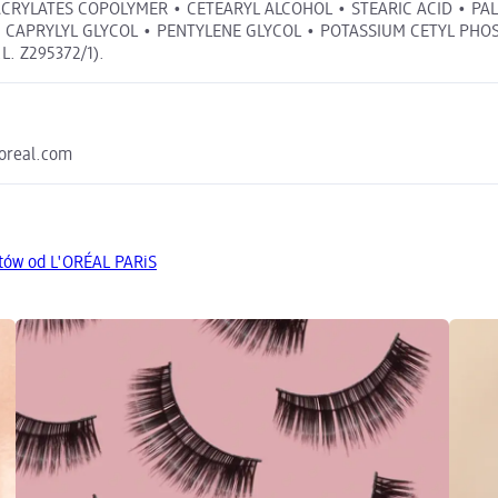
CRYLATES COPOLYMER • CETEARYL ALCOHOL • STEARIC ACID • PALM
APRYLYL GLYCOL • PENTYLENE GLYCOL • POTASSIUM CETYL PHOSP
.L. Z295372/1).
loreal.com
tów od L'ORÉAL PARiS