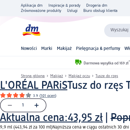
Aplikacja dm
Inspiracje & porady
Drogeria dm
Zrównoważone produkty
Usługi
Biuro obsługi klienta
Wyszukaj 
Nowości
Marki
Makijaż
Pielęgnacja & perfumy
Wł
*
Darmowa wysyłka od 169 zł
Strona główna
Makijaż
Makijaż oczu
Tusze do rzęs
L'ORÉAL PARiS
Tusz do rzęs 
3.9
(
101 ocen
)
Aktualna cena:
43,95 zł
|
Pop
9,9 ml (443,94 zł za 100 ml)
Najniższa cena w ciągu ostatnich 30 dni 