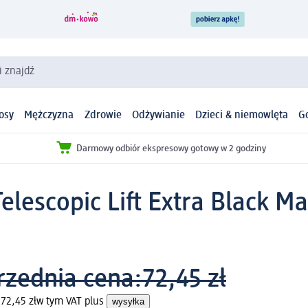
i znajdź
osy
Mężczyzna
Zdrowie
Odżywianie
Dzieci & niemowlęta
G
Darmowy odbiór ekspresowy gotowy w 2 godziny
Telescopic Lift Extra Black M
rzednia cena:
72,45 zł
72,45 zł
w tym VAT plus
wysyłka