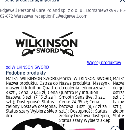
Dane producenta/importera
Edgewell Personal Care Poland sp. z o.o. ul. Domaniewska 45 PL-
02-672 Warszawa receptionPL@edgewell.com
Więcej produktów
od WILKINSON SWORD
Podobne produkty
Marka: WILKINSON SWORD;
Marka: WILKINSON SWORD;
Marka: 
Nazwa produktu: Ostrza do
Nazwa produktu: Maszynki
Nazwa p
maszynki Intuition Quattro,
do golenia jednorazowe
do golen
3 szt.; Cena: 21,45 zł; Cena
Quattro My Intuition
ostrzami 
bazowa: 3 szt. (7,15 zł za 1
Smooth Sensitive, 3 szt.;
szt.; Cen
szt.); Dostępność: Status
Cena: 24,95 zł; Cena
bazowa: 1
zielony Dostawa dostępna,
bazowa: 3 szt. (8,32 zł za 1
szt.); D
Status szary Wybierz sklep
szt.); Dostępność: Status
zielony 
dm
zielony Dostawa dostępna,
Status s
Status szary Wybierz sklep
dm