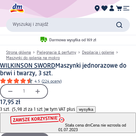
Wyszukaj i znajdź
Darmowa wysyłka od 169 zł
Strona główna
Pielęgnacja & perfumy
Depilacja i golenie
Maszynki do golenia na mokro
WILKINSON SWORD
Maszynki jednorazowe do
brwi i twarzy, 3 szt.
4.5
(
224 oceny
)
17,95 zł
3 szt. (5,98 zł za 1 szt.)
w tym VAT plus
wysyłka
Stała cena dm
Cena nie wzrosła od
01.07.2023