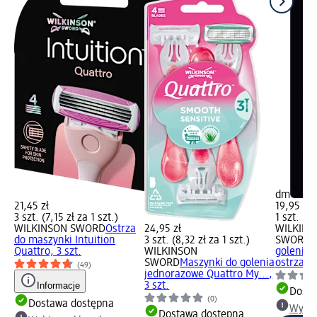
dm
21,45 zł
19,95 zł
3 szt. (7,15 zł za 1 szt.)
1 szt. (19
WILKINSON SWORD
Ostrza
24,95 zł
WILKINS
do maszynki Intuition
3 szt. (8,32 zł za 1 szt.)
SWORD
M
Quattro, 3 szt.
WILKINSON
golenia 
SWORD
Maszynki do golenia
ostrzami.
(49)
jednorazowe Quattro My...,
Informacje
3 szt.
Dosta
(0)
Dostawa dostępna
Wybie
Dostawa dostępna