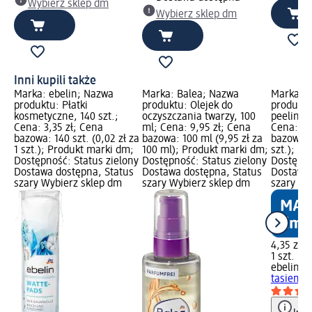
Wybierz sklep dm
Wybierz sklep dm
Inni kupili także
Marka: ebelin; Nazwa
Marka: Balea; Nazwa
Marka: e
produktu: Płatki
produktu: Olejek do
produktu
kosmetyczne, 140 szt.;
oczyszczania twarzy, 100
peelingu 
Cena: 3,35 zł; Cena
ml; Cena: 9,95 zł; Cena
Cena: 4,
bazowa: 140 szt. (0,02 zł za
bazowa: 100 ml (9,95 zł za
bazowa: 1
1 szt.); Produkt marki dm;
100 ml); Produkt marki dm;
szt.); P
Dostępność: Status zielony
Dostępność: Status zielony
Dostępno
Dostawa dostępna, Status
Dostawa dostępna, Status
Dostawa 
szary Wybierz sklep dm
szary Wybierz sklep dm
szary Wy
4,35 zł
1 szt. (4,
ebelin
Gą
tasiemką,