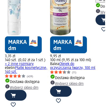
Info
Dosta
Wybie
3,35 zł
9,95 zł
140 szt. (0,02 zł za 1 szt.)
100 ml (9,95 zł za 100 ml)
+ 2 inne rozmiary
Balea
Olejek do
ebelin
Płatki kosmetyczne,
oczyszczania twarzy, 100 ml
140 szt.
(11)
(439)
Dostawa dostępna
Dostawa dostępna
Wybierz sklep dm
Wybierz sklep dm