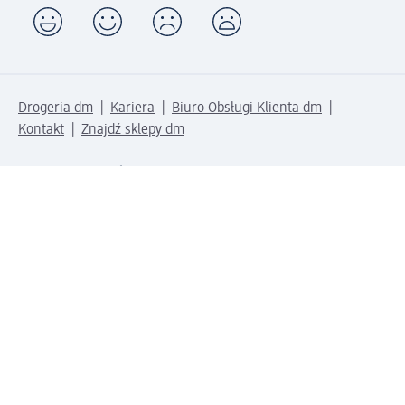
Drogeria dm
Kariera
Biuro Obsługi Klienta dm
Kontakt
Znajdź sklepy dm
Metody płatności
Połącz się z dm
Pobierz aplikację dm: