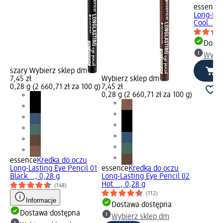
essence
Long-Las
Cool..., 
Dosta
Wybie
szary Wybierz sklep dm
7,45 zł
Wybierz sklep dm
0,28 g (2 660,71 zł za 100 g)
7,45 zł
0,28 g (2 660,71 zł za 100 g)
essence
Kredka do oczu
Long-Lasting Eye Pencil 01
essence
Kredka do oczu
Black..., 0,28 g
Long-Lasting Eye Pencil 02
Hot..., 0,28 g
(148)
(112)
Informacje
Dostawa dostępna
Dostawa dostępna
Wybierz sklep dm