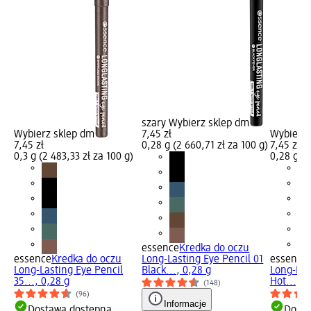
szary Wybierz sklep dm
Wybierz sklep dm
7,45 zł
Wybierz 
7,45 zł
0,28 g (2 660,71 zł za 100 g)
7,45 zł
0,3 g (2 483,33 zł za 100 g)
0,28 g (2
essence
Kredka do oczu
essence
Kredka do oczu
Long-Lasting Eye Pencil 01
essence
Long-Lasting Eye Pencil
Black..., 0,28 g
Long-Las
35..., 0,28 g
Hot..., 0
(148)
(96)
Informacje
Dostawa dostępna
Dosta