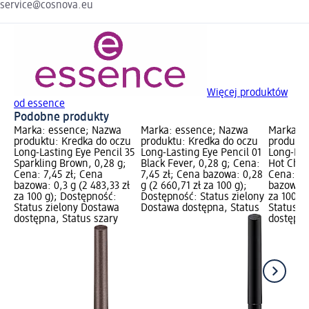
service@cosnova.eu
Więcej produktów
od essence
Podobne produkty
Marka: essence; Nazwa
Marka: essence; Nazwa
Marka: 
produktu: Kredka do oczu
produktu: Kredka do oczu
produktu
Long-Lasting Eye Pencil 35
Long-Lasting Eye Pencil 01
Long-Las
Sparkling Brown, 0,28 g;
Black Fever, 0,28 g; Cena:
Hot Choc
Cena: 7,45 zł; Cena
7,45 zł; Cena bazowa: 0,28
Cena: 7,
bazowa: 0,3 g (2 483,33 zł
g (2 660,71 zł za 100 g);
bazowa: 
za 100 g); Dostępność:
Dostępność: Status zielony
za 100 g
Status zielony Dostawa
Dostawa dostępna, Status
Status z
dostępna, Status szary
dostępna