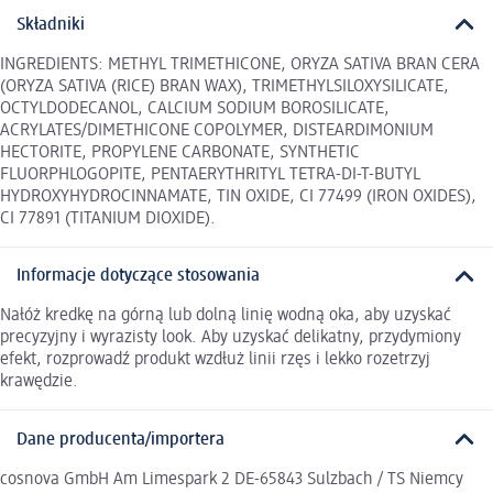
Składniki
INGREDIENTS: METHYL TRIMETHICONE, ORYZA SATIVA BRAN CERA
(ORYZA SATIVA (RICE) BRAN WAX), TRIMETHYLSILOXYSILICATE,
OCTYLDODECANOL, CALCIUM SODIUM BOROSILICATE,
ACRYLATES/DIMETHICONE COPOLYMER, DISTEARDIMONIUM
HECTORITE, PROPYLENE CARBONATE, SYNTHETIC
FLUORPHLOGOPITE, PENTAERYTHRITYL TETRA-DI-T-BUTYL
HYDROXYHYDROCINNAMATE, TIN OXIDE, CI 77499 (IRON OXIDES),
CI 77891 (TITANIUM DIOXIDE).
Informacje dotyczące stosowania
Nałóż kredkę na górną lub dolną linię wodną oka, aby uzyskać
precyzyjny i wyrazisty look. Aby uzyskać delikatny, przydymiony
efekt, rozprowadź produkt wzdłuż linii rzęs i lekko rozetrzyj
krawędzie.
Dane producenta/importera
cosnova GmbH Am Limespark 2 DE-65843 Sulzbach / TS Niemcy