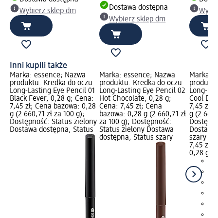
Dostawa dostępna
Wybierz sklep dm
Wybie
Wybierz sklep dm
Inni kupili także
Marka: essence; Nazwa
Marka: essence; Nazwa
Marka: 
produktu: Kredka do oczu
produktu: Kredka do oczu
produktu
Long-Lasting Eye Pencil 01
Long-Lasting Eye Pencil 02
Long-Las
Black Fever, 0,28 g; Cena:
Hot Chocolate, 0,28 g;
Cool Dow
7,45 zł; Cena bazowa: 0,28
Cena: 7,45 zł; Cena
7,45 zł;
g (2 660,71 zł za 100 g);
bazowa: 0,28 g (2 660,71 zł
g (2 660,
Dostępność: Status zielony
za 100 g); Dostępność:
Dostępno
Dostawa dostępna, Status
Status zielony Dostawa
Dostawa 
dostępna, Status szary
szary Wy
7,45 zł
0,28 g (2