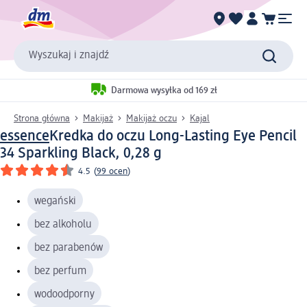
Wyszukaj i znajdź
Darmowa wysyłka od 169 zł
Strona główna
Makijaż
Makijaż oczu
Kajal
essence
Kredka do oczu Long-Lasting Eye Pencil
34 Sparkling Black, 0,28 g
4.5
(
99 ocen
)
wegański
bez alkoholu
bez parabenów
bez perfum
wodoodporny