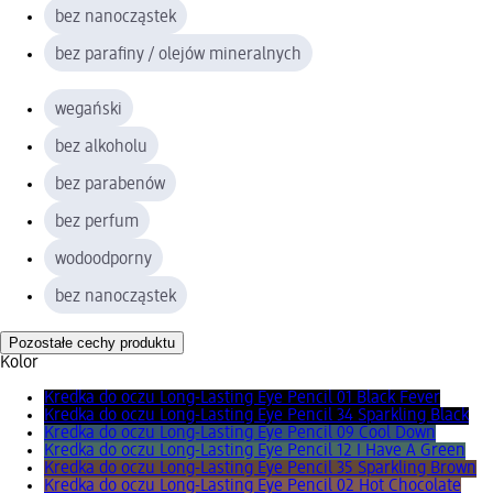
bez nanocząstek
bez parafiny / olejów mineralnych
wegański
bez alkoholu
bez parabenów
bez perfum
wodoodporny
bez nanocząstek
Pozostałe cechy produktu
Kolor
Kredka do oczu Long-Lasting Eye Pencil 01 Black Fever
Kredka do oczu Long-Lasting Eye Pencil 34 Sparkling Black
Kredka do oczu Long-Lasting Eye Pencil 09 Cool Down
Kredka do oczu Long-Lasting Eye Pencil 12 I Have A Green
Kredka do oczu Long-Lasting Eye Pencil 35 Sparkling Brown
Kredka do oczu Long-Lasting Eye Pencil 02 Hot Chocolate