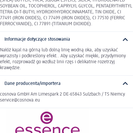
(SHEA) BUTTER, MICA, JOJOBA ESTERS, SILICA, HYDROGENATED
SOYBEAN OIL, TOCOPHEROL, CAPRYLYL GLYCOL, PENTAERYTHRITYL
TETRA-DI-T-BUTYL HYDROXYHYDROCINNAMATE, TIN OXIDE, CI
77491 (IRON OXIDES), CI 77499 (IRON OXIDES), CI 77510 (FERRIC
FERROCYANIDE), CI 77891 (TITANIUM DIOXIDE).
Informacje dotyczące stosowania
Nałóż kajal na górną lub dolną linię wodną oka, aby uzyskać
wyrazisty i podkreślony efekt.. Aby uzyskać miękki, przydymiony
efekt, rozprowadź go wzdłuż linii rzęs i delikatnie rozetrzyj
krawędzie.
Dane producenta/importera
cosnova GmbH Am Limespark 2 DE-65843 Sulzbach / TS Niemcy
service@cosnova.eu