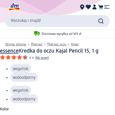
Wyszukaj i znajdź
Darmowa wysyłka od 169 zł
Strona główna
Makijaż
Makijaż oczu
Kajal
essence
Kredka do oczu Kajal Pencil 15, 1 g
4.4
(
66 ocen
)
wegański
wodoodporny
wegański
wodoodporny
Kolor