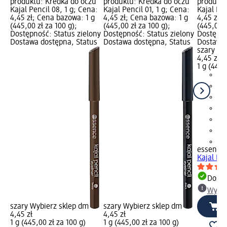
produktu: Kredka do oczu
produktu: Kredka do oczu
produktu
Kajal Pencil 08, 1 g; Cena:
Kajal Pencil 01, 1 g; Cena:
Kajal Pen
4,45 zł; Cena bazowa: 1 g
4,45 zł; Cena bazowa: 1 g
4,45 zł;
(445,00 zł za 100 g);
(445,00 zł za 100 g);
(445,00 z
Dostępność: Status zielony
Dostępność: Status zielony
Dostępno
Dostawa dostępna, Status
Dostawa dostępna, Status
Dostawa 
szary Wy
4,45 zł
1 g (445,
+1
essence
Kajal Pen
Dosta
Wybie
szary Wybierz sklep dm
szary Wybierz sklep dm
4,45 zł
4,45 zł
1 g (445,00 zł za 100 g)
1 g (445,00 zł za 100 g)