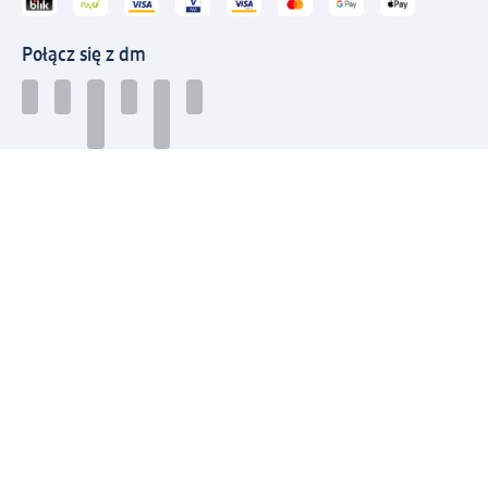
Połącz się z dm
Pobierz aplikację dm:
© 2026 dm-drogerie markt sp. z o.o.
Impressum
Polityka prywatności
Ogólne warunki handlowe
Odstąpienie od umowy w dm
Rozstrzyganie sporów
Zgłaszanie nieprawidłowości
Utylizacja sprzętu elektrycznego