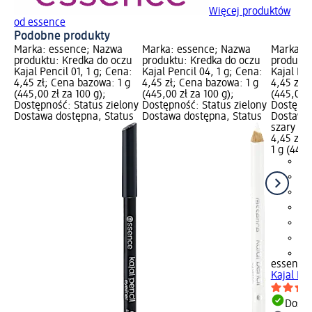
Więcej produktów
od essence
Podobne produkty
Marka: essence; Nazwa
Marka: essence; Nazwa
Marka: 
produktu: Kredka do oczu
produktu: Kredka do oczu
produktu
Kajal Pencil 01, 1 g; Cena:
Kajal Pencil 04, 1 g; Cena:
Kajal Pen
4,45 zł; Cena bazowa: 1 g
4,45 zł; Cena bazowa: 1 g
4,45 zł;
(445,00 zł za 100 g);
(445,00 zł za 100 g);
(445,00 z
Dostępność: Status zielony
Dostępność: Status zielony
Dostępno
Dostawa dostępna, Status
Dostawa dostępna, Status
Dostawa 
szary Wy
4,45 zł
1 g (445,
+1
essence
Kajal Pen
Dosta