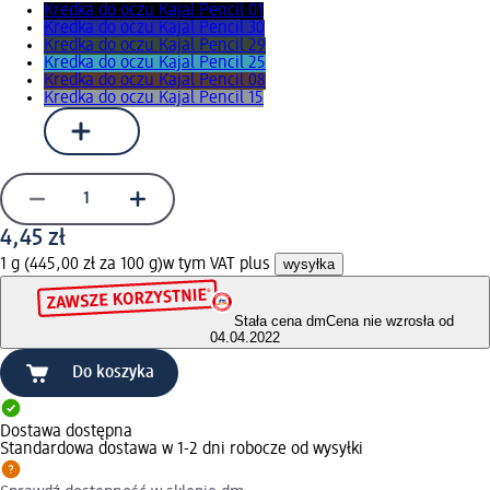
Kredka do oczu Kajal Pencil 01
Kredka do oczu Kajal Pencil 30
Kredka do oczu Kajal Pencil 29
Kredka do oczu Kajal Pencil 25
Kredka do oczu Kajal Pencil 08
Kredka do oczu Kajal Pencil 15
4,45 zł
1 g (445,00 zł za 100 g)
w tym VAT plus
wysyłka
Stała cena dm
Cena nie wzrosła od
04.04.2022
Do koszyka
Dostawa dostępna
Standardowa dostawa w 1-2 dni robocze od wysyłki