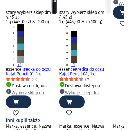
Wybie
szary Wybierz sklep dm
szary Wybierz sklep dm
4,45 zł
4,45 zł
1 g (445,00 zł za 100 g)
1 g (445,00 zł za 100 g)
+1
+1
essence
Kredka do oczu
essence
Kredka do oczu
Kajal Pencil 01, 1 g
Kajal Pencil 04, 1 g
(88)
(71)
Dostawa dostępna
Dostawa dostępna
Wybierz sklep dm
Wybierz sklep dm
Inni kupili także
Marka: essence; Nazwa
Marka: essence; Nazwa
Marka: 