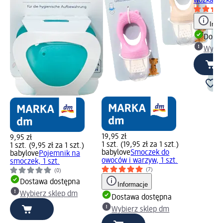
wózka, 1 
Info
Dosta
Wybie
19,95 zł
9,95 zł
1 szt. (19,95 zł za 1 szt.)
1 szt. (9,95 zł za 1 szt.)
babylove
Smoczek do
babylove
Pojemnik na
owoców i warzyw, 1 szt.
smoczek, 1 szt.
(7)
(0)
Dostawa dostępna
Informacje
Wybierz sklep dm
Dostawa dostępna
Wybierz sklep dm