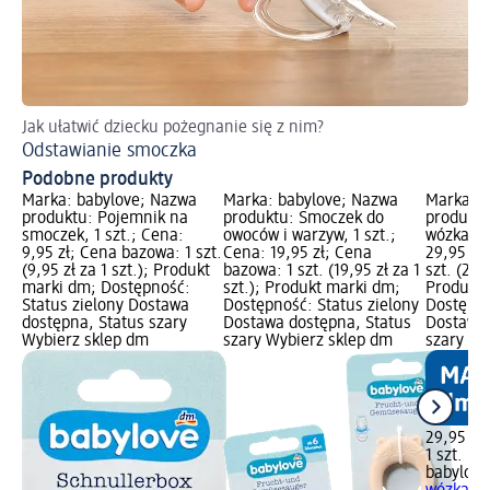
Jak ułatwić dziecku pożegnanie się z nim?
Odstawianie smoczka
Podobne produkty
Marka: babylove; Nazwa
Marka: babylove; Nazwa
Marka: b
produktu: Pojemnik na
produktu: Smoczek do
produktu
smoczek, 1 szt.; Cena:
owoców i warzyw, 1 szt.;
wózka, 1 
9,95 zł; Cena bazowa: 1 szt.
Cena: 19,95 zł; Cena
29,95 zł
(9,95 zł za 1 szt.); Produkt
bazowa: 1 szt. (19,95 zł za 1
szt. (29,9
marki dm; Dostępność:
szt.); Produkt marki dm;
Produkt 
Status zielony Dostawa
Dostępność: Status zielony
Dostępno
dostępna, Status szary
Dostawa dostępna, Status
Dostawa 
Wybierz sklep dm
szary Wybierz sklep dm
szary Wy
29,95 zł
1 szt. (29
babylove