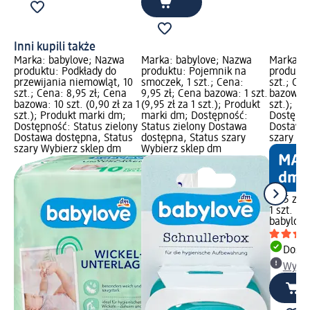
Inni kupili także
Marka: babylove; Nazwa
Marka: babylove; Nazwa
Marka: b
produktu: Podkłady do
produktu: Pojemnik na
produktu
przewijania niemowląt, 10
smoczek, 1 szt.; Cena:
szt.; Cen
szt.; Cena: 8,95 zł; Cena
9,95 zł; Cena bazowa: 1 szt.
bazowa: 1
bazowa: 10 szt. (0,90 zł za 1
(9,95 zł za 1 szt.); Produkt
szt.); P
szt.); Produkt marki dm;
marki dm; Dostępność:
Dostępno
Dostępność: Status zielony
Status zielony Dostawa
Dostawa 
Dostawa dostępna, Status
dostępna, Status szary
szary Wy
szary Wybierz sklep dm
Wybierz sklep dm
9,95 zł
1 szt. (9,
babylove
Dosta
Wybie