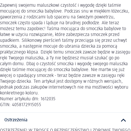
Zapewnij swojemu maluszkowi czystość i wygodę dzięki taśmie
mocującej do smoczka babylove. Podczas snu w miękkim łóżeczku,
gaworzenia z rodzicami lub spaceru na świeżym powietrzu,
smoczek często spada i ląduje na brudnej podłodze. Ale teraz
możesz temu zapobiec! Taśma mocująca do smoczka babylove to
łatwe w użyciu rozwiązanie, które zabezpiecza smoczek przed
upadkiem. Silikonowy pierścień taśmy przeciąga się przez uchwyt
smoczka, a następnie mocuje do ubrania dziecka za pomocą
praktycznego klipsa. Dzięki temu smoczek zawsze będzie w zasięgu
ręki Twojego maluszka, a Ty nie będziesz musiał szukać go po
całym domu. Dbaj o czystość smoczka i wygodę swojego maluszka
dzięki taśmie mocującej do smoczka babylove. Nie martw się już
więcej o spadający smoczek - teraz będzie zawsze w zasięgu ręki
Twojego dziecka. Ten artykuł jest dostępny w różnych wersjach,
jednak podczas zakupów internetowych nie ma możliwości wyboru
konkretnego koloru.
Numer artykułu dm: 1612035
GTIN: 4058172915055
Ostrzeżenia
OSTRZEŻENIE! W TROSCE O BEZPIECZEŃSTWO I ZDROWIE TWOJEGO