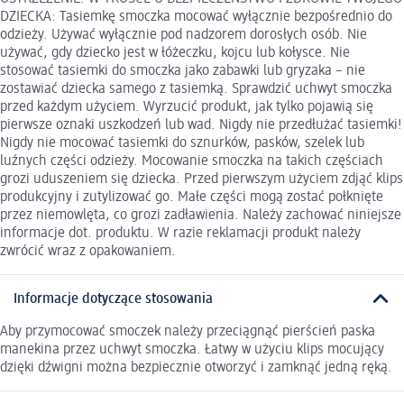
DZIECKA: Tasiemkę smoczka mocować wyłącznie bezpośrednio do
odzieży. Używać wyłącznie pod nadzorem dorosłych osób. Nie
używać, gdy dziecko jest w łóżeczku, kojcu lub kołysce. Nie
stosować tasiemki do smoczka jako zabawki lub gryzaka – nie
zostawiać dziecka samego z tasiemką. Sprawdzić uchwyt smoczka
przed każdym użyciem. Wyrzucić produkt, jak tylko pojawią się
pierwsze oznaki uszkodzeń lub wad. Nigdy nie przedłużać tasiemki!
Nigdy nie mocować tasiemki do sznurków, pasków, szelek lub
luźnych części odzieży. Mocowanie smoczka na takich częściach
grozi uduszeniem się dziecka. Przed pierwszym użyciem zdjąć klips
produkcyjny i zutylizować go. Małe części mogą zostać połknięte
przez niemowlęta, co grozi zadławienia. Należy zachować niniejsze
informacje dot. produktu. W razie reklamacji produkt należy
zwrócić wraz z opakowaniem.
Informacje dotyczące stosowania
Aby przymocować smoczek należy przeciągnąć pierścień paska
manekina przez uchwyt smoczka. Łatwy w użyciu klips mocujący
dzięki dźwigni można bezpiecznie otworzyć i zamknąć jedną ręką.