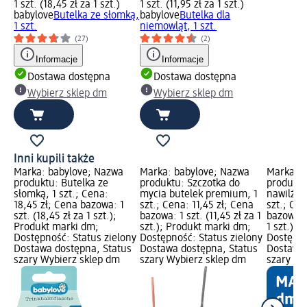
1 szt. (18,45 zł za 1 szt.)
1 szt. (11,95 zł za 1 szt.)
babylove
Butelka ze słomką,
babylove
Butelka dla
1 szt.
niemowląt, 1 szt.
(27)
(2)
Informacje
Informacje
Dostawa dostępna
Dostawa dostępna
Wybierz sklep dm
Wybierz sklep dm
Inni kupili także
Marka: babylove; Nazwa
Marka: babylove; Nazwa
Marka: b
produktu: Butelka ze
produktu: Szczotka do
produktu
słomką, 1 szt.; Cena:
mycia butelek premium, 1
nawilżan
18,45 zł; Cena bazowa: 1
szt.; Cena: 11,45 zł; Cena
szt.; Cen
szt. (18,45 zł za 1 szt.);
bazowa: 1 szt. (11,45 zł za 1
bazowa: 3
Produkt marki dm;
szt.); Produkt marki dm;
1 szt.);
Dostępność: Status zielony
Dostępność: Status zielony
Dostępno
Dostawa dostępna, Status
Dostawa dostępna, Status
Dostawa 
szary Wybierz sklep dm
szary Wybierz sklep dm
szary Wy