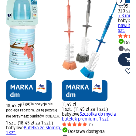
17,95 zł
320 szt. 
+ 3 inne
babylove
nawilżan
szt.
Dosta
Wybie
(§)(#)
Ta pozycja nie
11,45 zł
18,45 zł
1 szt. (11,45 zł za 1 szt.)
podlega rabatom. Za tę pozycję
babylove
Szczotka do mycia
nie otrzymasz punktów PAYBACK.
butelek premium, 1 szt.
1 szt. (18,45 zł za 1 szt.)
(1)
babylove
Butelka ze słomką,
Dostawa dostępna
1 szt.