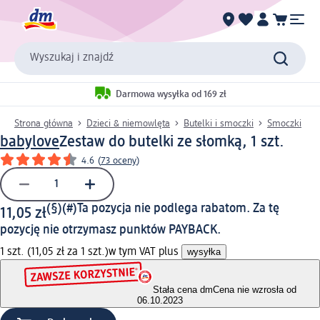
Wyszukaj i znajdź
Darmowa wysyłka od 169 zł
Strona główna
Dzieci & niemowlęta
Butelki i smoczki
Smoczki
babylove
Zestaw do butelki ze słomką, 1 szt.
4.6
(
73 oceny
)
(§)(#)
Ta pozycja nie podlega rabatom. Za tę
11,05 zł
pozycję nie otrzymasz punktów PAYBACK.
1 szt. (11,05 zł za 1 szt.)
w tym VAT plus
wysyłka
Stała cena dm
Cena nie wzrosła od
06.10.2023