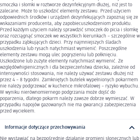
smoczka i słomki w roztworze dezynfekcyjnym dłużej, niż jest to
zalecane. Może to uszkodzić elementy zestawu. Przed użyciem
odpowiednich środków i urządzeń dezynfekujących zapoznaj się ze
wskazaniami producenta, aby zapobiecuszkodzeniom produktu.
Przed każdym użyciem należy sprawdzić smoczek do picia i słomkę
oraz rozciągnąć smoczek we wszystkich kierunkach – szczególnie w
przypadku ząbkujących dzieci. Przy najmniejszych śladach
uszkodzenia lub rysach natychmiast wymienić: Poszczególne
elementy zestawu mogą ulec pogryzieniu lub połknięciu.
Uszkodzone lub zużyte elementy natychmiast wymienić. Ze
względówhigienicznych i dla bezpieczeństwa dziecka, zależnie od
intensywności stosowania, nie należy używać zestawu dłużej niż
przez 4 – 8 tygodni. Zamkniętych butelek wypełnionych pokarmem
nie należy podgrzewać w kuchence mikrofalowej – ryzyko wybuchu.
W wyniku nierównomiernego podgrzania może dojść do
poparzenia, dlatego pokarm należy zawsze dobrze wymieszać. W
przypadku napojów gazowanych nie ma gwarancji zabezpieczenia
przed wyciekiem.
Informacje dotyczące przechowywania
Nie wystawiać na bezpośrednie działanie promieni słonecznych lub