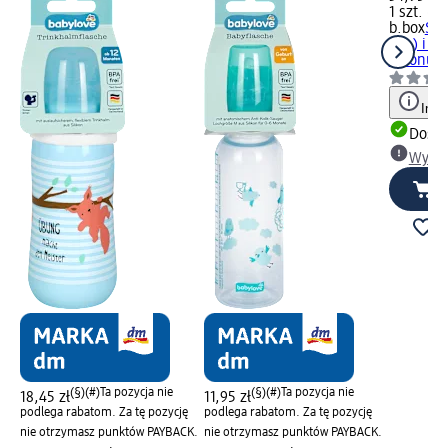
1 szt. (34
b.box
Sło
szt.) i s
bidonu, 1
Info
Dosta
Wybie
(§)(#)
Ta pozycja nie
(§)(#)
Ta pozycja nie
18,45 zł
11,95 zł
podlega rabatom. Za tę pozycję
podlega rabatom. Za tę pozycję
nie otrzymasz punktów PAYBACK.
nie otrzymasz punktów PAYBACK.