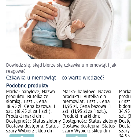
Dowiedz się, skąd bierze się czkawka u niemowląt i jak
Ja
reagować
Od
Czkawka u niemowląt – co warto wiedzieć?
Podobne produkty
Marka: babylove; Nazwa
Marka: babylove; Nazwa
Marka: b
produktu: Butelka ze
produktu: Butelka dla
produktu
słomką, 1 szt.; Cena:
niemowląt, 1 szt.; Cena:
(2 szt.) 
18,45 zł; Cena bazowa: 1
11,95 zł; Cena bazowa: 1
bidonu, 1
szt. (18,45 zł za 1 szt.);
szt. (11,95 zł za 1 szt.);
34,95 zł
Produkt marki dm;
Produkt marki dm;
szt. (34,9
Dostępność: Status zielony
Dostępność: Status zielony
Dostępno
Dostawa dostępna, Status
Dostawa dostępna, Status
Dostawa 
szary Wybierz sklep dm
szary Wybierz sklep dm
szary Wy
34,95 zł