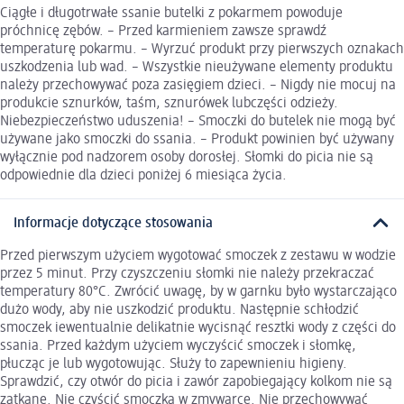
Ciągłe i długotrwałe ssanie butelki z pokarmem powoduje
próchnicę zębów. – Przed karmieniem zawsze sprawdź
temperaturę pokarmu. – Wyrzuć produkt przy pierwszych oznakach
uszkodzenia lub wad. – Wszystkie nieużywane elementy produktu
należy przechowywać poza zasięgiem dzieci. – Nigdy nie mocuj na
produkcie sznurków, taśm, sznurówek lubczęści odzieży.
Niebezpieczeństwo uduszenia! – Smoczki do butelek nie mogą być
używane jako smoczki do ssania. – Produkt powinien być używany
wyłącznie pod nadzorem osoby dorosłej. Słomki do picia nie są
odpowiednie dla dzieci poniżej 6 miesiąca życia.
Informacje dotyczące stosowania
Przed pierwszym użyciem wygotować smoczek z zestawu w wodzie
przez 5 minut. Przy czyszczeniu słomki nie należy przekraczać
temperatury 80°C. Zwrócić uwagę, by w garnku było wystarczająco
dużo wody, aby nie uszkodzić produktu. Następnie schłodzić
smoczek iewentualnie delikatnie wycisnąć resztki wody z części do
ssania. Przed każdym użyciem wyczyścić smoczek i słomkę,
płucząc je lub wygotowując. Służy to zapewnieniu higieny.
Sprawdzić, czy otwór do picia i zawór zapobiegający kolkom nie są
zatkane. Nie czyścić smoczka w zmywarce. Nie przechowywać