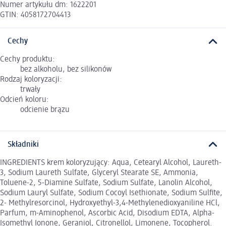
Numer artykułu dm: 1622201
GTIN: 4058172704413
Cechy
Cechy produktu:
bez alkoholu, bez silikonów
Rodzaj koloryzacji:
trwały
Odcień koloru:
odcienie brązu
Składniki
INGREDIENTS krem koloryzujący: Aqua, Cetearyl Alcohol, Laureth-
3, Sodium Laureth Sulfate, Glyceryl Stearate SE, Ammonia,
Toluene-2, 5-Diamine Sulfate, Sodium Sulfate, Lanolin Alcohol,
Sodium Lauryl Sulfate, Sodium Cocoyl Isethionate, Sodium Sulfite,
2- Methylresorcinol, Hydroxyethyl-3,4-Methylenedioxyaniline HCl,
Parfum, m-Aminophenol, Ascorbic Acid, Disodium EDTA, Alpha-
Isomethyl Ionone, Geraniol, Citronellol, Limonene, Tocopherol.