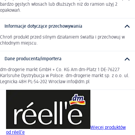
bardzo gęstych włosach lub dłuższych niż do ramion użyj 2
opakowań.
Informacje dotyczące przechowywania
Chroń produkt przed silnym działaniem światła i przechowuj w
chłodnym miejscu.
Dane producenta/importera
dm-drogerie markt GmbH + Co. KG Am dm-Platz 1 DE-76227
Karlsruhe Dystrybucja w Polsce: dm-drogerie markt sp. z o.o. ul.
Legnicka 48H PL-54-202 Wrocław info@dm.pl
Więcej produktów
od réell‘e