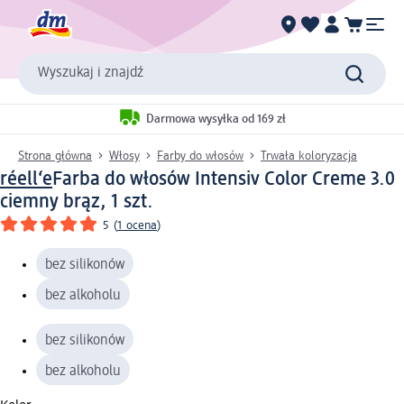
Wyszukaj i znajdź
Darmowa wysyłka od 169 zł
Strona główna
Włosy
Farby do włosów
Trwała koloryzacja
réell‘e
Farba do włosów Intensiv Color Creme 3.0
ciemny brąz, 1 szt.
5
(
1 ocena
)
bez silikonów
bez alkoholu
bez silikonów
bez alkoholu