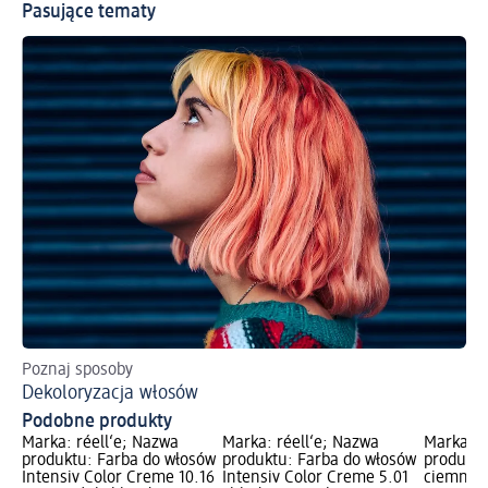
Pasujące tematy
Poznaj sposoby
Dekoloryzacja włosów
Podobne produkty
Marka: réell‘e; Nazwa
Marka: réell‘e; Nazwa
Marka: r
produktu: Farba do włosów
produktu: Farba do włosów
produktu
Intensiv Color Creme 10.16
Intensiv Color Creme 5.01
ciemny br