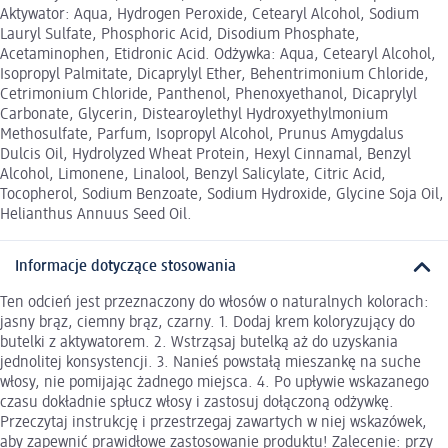
Aktywator: Aqua, Hydrogen Peroxide, Cetearyl Alcohol, Sodium
Lauryl Sulfate, Phosphoric Acid, Disodium Phosphate,
Acetaminophen, Etidronic Acid. Odżywka: Aqua, Cetearyl Alcohol,
Isopropyl Palmitate, Dicaprylyl Ether, Behentrimonium Chloride,
Cetrimonium Chloride, Panthenol, Phenoxyethanol, Dicaprylyl
Carbonate, Glycerin, Distearoylethyl Hydroxyethylmonium
Methosulfate, Parfum, Isopropyl Alcohol, Prunus Amygdalus
Dulcis Oil, Hydrolyzed Wheat Protein, Hexyl Cinnamal, Benzyl
Alcohol, Limonene, Linalool, Benzyl Salicylate, Citric Acid,
Tocopherol, Sodium Benzoate, Sodium Hydroxide, Glycine Soja Oil,
Helianthus Annuus Seed Oil.
Informacje dotyczące stosowania
Ten odcień jest przeznaczony do włosów o naturalnych kolorach:
jasny brąz, ciemny brąz, czarny. 1. Dodaj krem koloryzujący do
butelki z aktywatorem. 2. Wstrząsaj butelką aż do uzyskania
jednolitej konsystencji. 3. Nanieś powstałą mieszankę na suche
włosy, nie pomijając żadnego miejsca. 4. Po upływie wskazanego
czasu dokładnie spłucz włosy i zastosuj dołączoną odżywkę.
Przeczytaj instrukcję i przestrzegaj zawartych w niej wskazówek,
aby zapewnić prawidłowe zastosowanie produktu! Zalecenie: przy