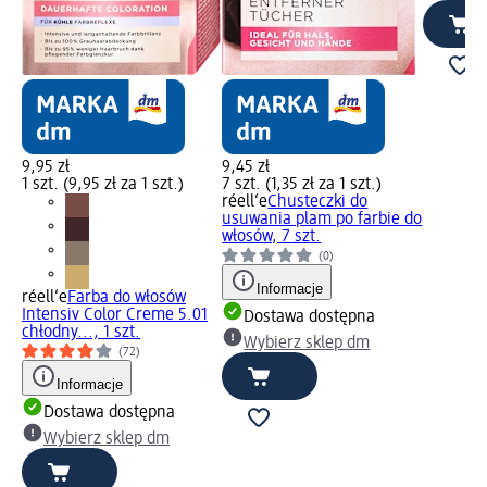
9,95 zł
9,45 zł
1 szt. (9,95 zł za 1 szt.)
7 szt. (1,35 zł za 1 szt.)
réell‘e
Chusteczki do
usuwania plam po farbie do
włosów, 7 szt.
(0)
Informacje
réell‘e
Farba do włosów
Intensiv Color Creme 5.01
Dostawa dostępna
chłodny..., 1 szt.
Wybierz sklep dm
(72)
Informacje
Dostawa dostępna
Wybierz sklep dm