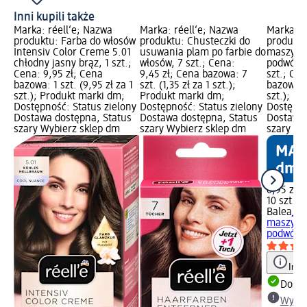
Inni kupili także
Marka: réell‘e; Nazwa
Marka: réell‘e; Nazwa
Marka: B
produktu: Farba do włosów
produktu: Chusteczki do
produktu
Intensiv Color Creme 5.01
usuwania plam po farbie do
maszynki
chłodny jasny brąz, 1 szt.;
włosów, 7 szt.; Cena:
podwójn
Cena: 9,95 zł; Cena
9,45 zł; Cena bazowa: 7
szt.; Cen
bazowa: 1 szt. (9,95 zł za 1
szt. (1,35 zł za 1 szt.);
bazowa: 1
szt.); Produkt marki dm;
Produkt marki dm;
szt.); P
Dostępność: Status zielony
Dostępność: Status zielony
Dostępno
Dostawa dostępna, Status
Dostawa dostępna, Status
Dostawa 
szary Wybierz sklep dm
szary Wybierz sklep dm
szary Wy
6,95 zł
10 szt. (0
Balea
Je
maszynki
podwójny
Info
Dosta
Wybie