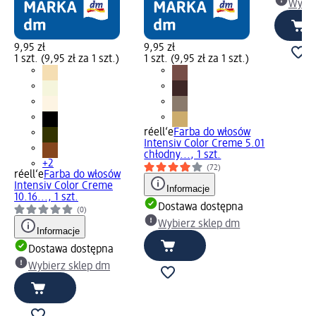
Wybie
9,95 zł
9,95 zł
1 szt. (9,95 zł za 1 szt.)
1 szt. (9,95 zł za 1 szt.)
réell‘e
Farba do włosów
Intensiv Color Creme 5.01
chłodny..., 1 szt.
+2
(72)
réell‘e
Farba do włosów
Intensiv Color Creme
Informacje
10.16..., 1 szt.
Dostawa dostępna
(0)
Wybierz sklep dm
Informacje
Dostawa dostępna
Wybierz sklep dm