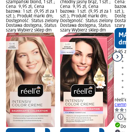
szampański blond, 1 szt.;
chłodny jasny brąz, 1 szt.;
Cena: 9,
Cena: 9,95 zł; Cena
Cena: 9,95 zł; Cena
bazowa: 1
bazowa: 1 szt. (9,95 zł za 1
bazowa: 1 szt. (9,95 zł za 1
szt.); P
szt.); Produkt marki dm;
szt.); Produkt marki dm;
Dostępno
Dostępność: Status zielony
Dostępność: Status zielony
Dostawa 
Dostawa dostępna, Status
Dostawa dostępna, Status
szary Wy
szary Wybierz sklep dm
szary Wybierz sklep dm
9,95 zł
1 szt. (9,
réell‘e
To
ciemny br
Info
Dosta