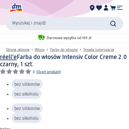
Wyszukaj i znajdź
Darmowa wysyłka od 169 zł
Strona główna
Włosy
Farby do włosów
Trwała koloryzacja
réell‘e
Farba do włosów Intensiv Color Creme 2.0
czarny, 1 szt.
0
(
Oceń produkt
)
bez silikonów
bez alkoholu
bez silikonów
bez alkoholu