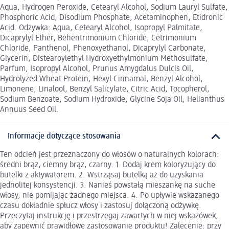
Aqua, Hydrogen Peroxide, Cetearyl Alcohol, Sodium Lauryl Sulfate,
Phosphoric Acid, Disodium Phosphate, Acetaminophen, Etidronic
Acid. Odżywka: Aqua, Cetearyl Alcohol, Isopropyl Palmitate,
Dicaprylyl Ether, Behentrimonium Chloride, Cetrimonium
Chloride, Panthenol, Phenoxyethanol, Dicaprylyl Carbonate,
Glycerin, Distearoylethyl Hydroxyethylmonium Methosulfate,
Parfum, Isopropyl Alcohol, Prunus Amygdalus Dulcis Oil,
Hydrolyzed Wheat Protein, Hexyl Cinnamal, Benzyl Alcohol,
Limonene, Linalool, Benzyl Salicylate, Citric Acid, Tocopherol,
Sodium Benzoate, Sodium Hydroxide, Glycine Soja Oil, Helianthus
Annuus Seed Oil.
Informacje dotyczące stosowania
Ten odcień jest przeznaczony do włosów o naturalnych kolorach:
średni brąz, ciemny brąz, czarny. 1. Dodaj krem koloryzujący do
butelki z aktywatorem. 2. Wstrząsaj butelką aż do uzyskania
jednolitej konsystencji. 3. Nanieś powstałą mieszankę na suche
włosy, nie pomijając żadnego miejsca. 4. Po upływie wskazanego
czasu dokładnie spłucz włosy i zastosuj dołączoną odżywkę.
Przeczytaj instrukcję i przestrzegaj zawartych w niej wskazówek,
aby zapewnić prawidłowe zastosowanie produktu! Zalecenie: przy