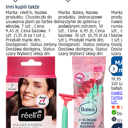
Inni kupili także
Marka: réell‘e; Nazwa
Marka: Balea; Nazwa
Marka: b
produktu: Chusteczki do
produktu: Jednorazowe
produktu
usuwania plam po farbie do
maszynki do golenia z
nawilżan
włosów, 7 szt.; Cena:
podwójnym ostrzem, 10
rumianki
9,45 zł; Cena bazowa: 7
szt.; Cena: 6,95 zł; Cena
szt.; Cen
szt. (1,35 zł za 1 szt.);
bazowa: 10 szt. (0,70 zł za 1
bazowa: 3
Produkt marki dm;
szt.); Produkt marki dm;
1 szt.);
Dostępność: Status zielony
Dostępność: Status zielony
Dostępno
Dostawa dostępna, Status
Dostawa dostępna, Status
Dostawa 
szary Wybierz sklep dm
szary Wybierz sklep dm
szary Wy
19,95 zł
320 szt. 
babylove
nawilżan
rumianki
szt.
Dosta
Wybie