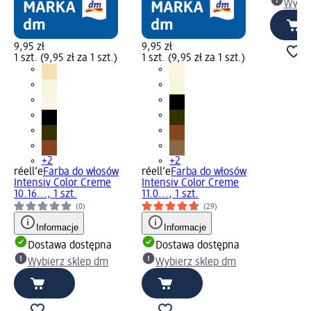
Wybie
9,95 zł
9,95 zł
1 szt. (9,95 zł za 1 szt.)
1 szt. (9,95 zł za 1 szt.)
+2
+2
réell‘e
Farba do włosów
réell‘e
Farba do włosów
Intensiv Color Creme
Intensiv Color Creme
10.16..., 1 szt.
11.0..., 1 szt.
(0)
(29)
Informacje
Informacje
Dostawa dostępna
Dostawa dostępna
Wybierz sklep dm
Wybierz sklep dm