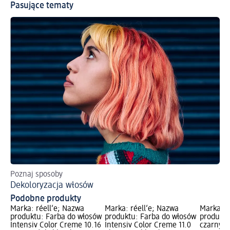
Pasujące tematy
Poznaj sposoby
Dekoloryzacja włosów
Podobne produkty
Marka: réell‘e; Nazwa
Marka: réell‘e; Nazwa
Marka: r
produktu: Farba do włosów
produktu: Farba do włosów
produktu
Intensiv Color Creme 10.16
Intensiv Color Creme 11.0
czarny 2.