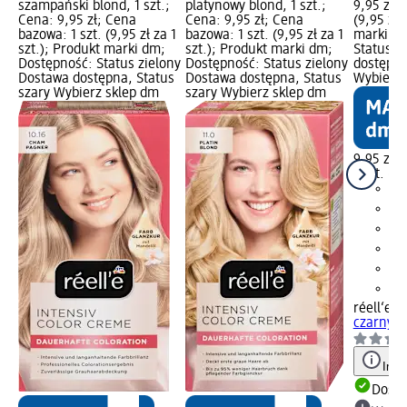
szampański blond, 1 szt.;
platynowy blond, 1 szt.;
9,95 zł; 
Cena: 9,95 zł; Cena
Cena: 9,95 zł; Cena
(9,95 zł 
bazowa: 1 szt. (9,95 zł za 1
bazowa: 1 szt. (9,95 zł za 1
marki dm
szt.); Produkt marki dm;
szt.); Produkt marki dm;
Status z
Dostępność: Status zielony
Dostępność: Status zielony
dostępna
Dostawa dostępna, Status
Dostawa dostępna, Status
Wybierz 
szary Wybierz sklep dm
szary Wybierz sklep dm
9,95 zł
1 szt. (9,
réell‘e
To
czarny 2.
Info
Dosta