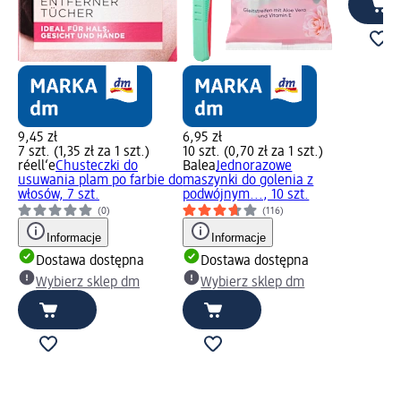
9,45 zł
6,95 zł
7 szt. (1,35 zł za 1 szt.)
10 szt. (0,70 zł za 1 szt.)
réell‘e
Chusteczki do
Balea
Jednorazowe
usuwania plam po farbie do
maszynki do golenia z
włosów, 7 szt.
podwójnym..., 10 szt.
(0)
(116)
Informacje
Informacje
Dostawa dostępna
Dostawa dostępna
Wybierz sklep dm
Wybierz sklep dm