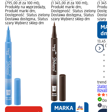
(795,00 zł za 100 ml);
(1 345,00 zł za 100 ml);
(1 345,00
Produkty na wyprzedaży,
Produkt marki dm;
Produkt 
Produkt marki dm;
Dostępność: Status zielony
Dostępno
Dostępność: Status zielony
Dostawa dostępna, Status
Dostawa 
Dostawa dostępna, Status
szary Wybierz sklep dm
szary Wy
szary Wybierz sklep dm
13,45 zł
1 ml (1 3
trend !t 
Statemen
Royalblu
Dosta
Wybie