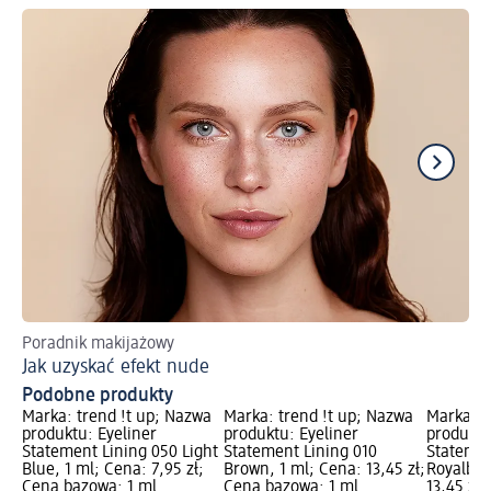
Poradnik makijażowy
Zr
Jak uzyskać efekt nude
Ma
Podobne produkty
Marka: trend !t up; Nazwa
Marka: trend !t up; Nazwa
Marka: t
produktu: Eyeliner
produktu: Eyeliner
produktu
Statement Lining 050 Light
Statement Lining 010
Statemen
Blue, 1 ml; Cena: 7,95 zł;
Brown, 1 ml; Cena: 13,45 zł;
Royalblu
Cena bazowa: 1 ml
Cena bazowa: 1 ml
13,45 zł