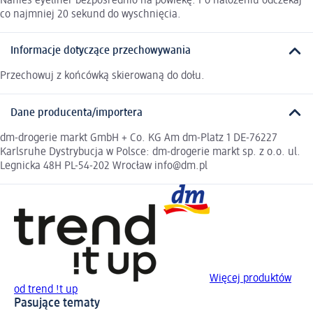
Nanieś eyeliner bezpośrednio na powiekę. Po nałożeniu odczekaj
co najmniej 20 sekund do wyschnięcia.
Informacje dotyczące przechowywania
Przechowuj z końcówką skierowaną do dołu.
Dane producenta/importera
dm-drogerie markt GmbH + Co. KG Am dm-Platz 1 DE-76227
Karlsruhe Dystrybucja w Polsce: dm-drogerie markt sp. z o.o. ul.
Legnicka 48H PL-54-202 Wrocław info@dm.pl
Więcej produktów
od trend !t up
Pasujące tematy