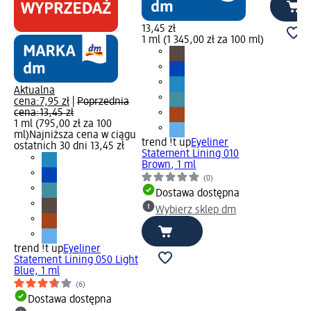
13,45 zł
1 ml (1 345,00 zł za 100 ml)
Aktualna
cena:
7,95 zł
|
Poprzednia
cena:
13,45 zł
1 ml (795,00 zł za 100
ml)
Najniższa cena w ciągu
trend !t up
Eyeliner
ostatnich 30 dni 13,45 zł
Statement Lining 010
Brown, 1 ml
(0)
Dostawa dostępna
Wybierz sklep dm
trend !t up
Eyeliner
Statement Lining 050 Light
Blue, 1 ml
(6)
Dostawa dostępna