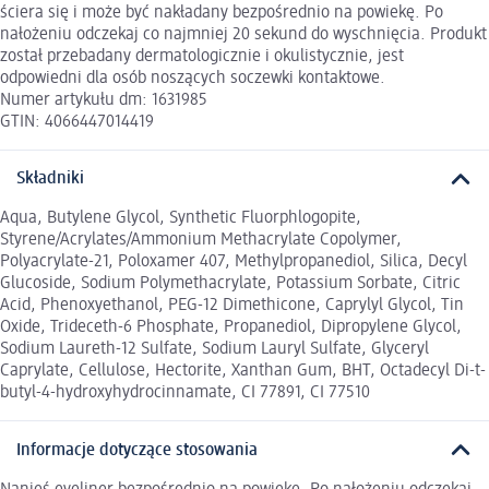
ściera się i może być nakładany bezpośrednio na powiekę. Po
nałożeniu odczekaj co najmniej 20 sekund do wyschnięcia. Produkt
został przebadany dermatologicznie i okulistycznie, jest
odpowiedni dla osób noszących soczewki kontaktowe.
Numer artykułu dm: 1631985
GTIN: 4066447014419
Składniki
Aqua, Butylene Glycol, Synthetic Fluorphlogopite,
Styrene/Acrylates/Ammonium Methacrylate Copolymer,
Polyacrylate-21, Poloxamer 407, Methylpropanediol, Silica, Decyl
Glucoside, Sodium Polymethacrylate, Potassium Sorbate, Citric
Acid, Phenoxyethanol, PEG-12 Dimethicone, Caprylyl Glycol, Tin
Oxide, Trideceth-6 Phosphate, Propanediol, Dipropylene Glycol,
Sodium Laureth-12 Sulfate, Sodium Lauryl Sulfate, Glyceryl
Caprylate, Cellulose, Hectorite, Xanthan Gum, BHT, Octadecyl Di-t-
butyl-4-hydroxyhydrocinnamate, CI 77891, CI 77510
Informacje dotyczące stosowania