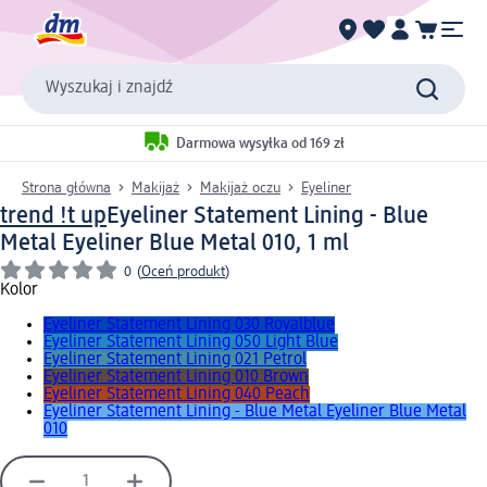
Wyszukaj i znajdź
Darmowa wysyłka od 169 zł
Strona główna
Makijaż
Makijaż oczu
Eyeliner
trend !t up
Eyeliner Statement Lining - Blue
Metal Eyeliner Blue Metal 010, 1 ml
0
(
Oceń produkt
)
Kolor
Eyeliner Statement Lining 030 Royalblue
Eyeliner Statement Lining 050 Light Blue
Eyeliner Statement Lining 021 Petrol
Eyeliner Statement Lining 010 Brown
Eyeliner Statement Lining 040 Peach
Eyeliner Statement Lining - Blue Metal Eyeliner Blue Metal
010