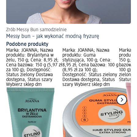
Zrób Messy Bun samodzielnie
Co
Messy bun – jak wykonać modną fryzurę
DI
Podobne produkty
Marka: JOANNA; Nazwa
Marka: JOANNA; Nazwa
Marka: 
produktu: Brylantyna w
produktu: Guma
produktu
żelu, 150 g; Cena: 8,95 zł;
stylizująca, 100 g; Cena:
150 g; C
Cena bazowa: 150 g (5,97 zł
8,95 zł; Cena bazowa: 100 g
bazowa: 1
za 100 g); Dostępność:
(8,95 zł za 100 g);
100 g); 
Status zielony Dostawa
Dostępność: Status zielony
zielony 
dostępna, Status szary
Dostawa dostępna, Status
Status s
Wybierz sklep dm
szary Wybierz sklep dm