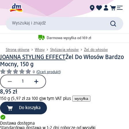
Wyszukaj i znajdź
Darmowa wysyłka od 169 zł
Strona główna
Włosy
Stylizacja włosów
Żel do włosów
JOANNA STYLING EFFECT
Żel Do Włosów Bardzo
Mocny, 150 g
0
(
Oceń produkt
)
8,95 zł
150 g (5,97 zł za 100 g)
w tym VAT plus
wysyłka
Do koszyka
Dostawa dostępna
Standardowa dostawa w 1-2 dni robocze od wysyłki