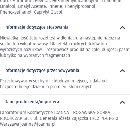
Citrus Aurantium Peel Oil, Hexamethylindanopyran, Limonene,
Linalool, Linalyl Acetate, Pinene, Phenylpropanol,
Phenoxyethanol, Caprylyl Glycol.
Informacje dotyczące stosowania
Niewielką ilość żelu rozetrzyj w dłoniach, a następnie nałóż na
suche lub wilgotne włosy. Dla efektu mokrych loków lub
wyrazistych pazurków – rozprowadź produkt na całej długości pasm
lub tylko na wybranych fragmentach.
Informacje dotyczące przechowywania
Przechowywać w suchym i chłodnym miejscu, z dala od
bezpośredniego działania promieni słonecznych.
Dane producenta/importera
Laboratorium Kosmetyczne JOANNA J.ROGAWSKA-GÓRKA,
R.KORCZAK SP.J. ul. Generała Józefa Zajączka 11/C2 PL-01-510
Warszawa joanna@joanna.pl