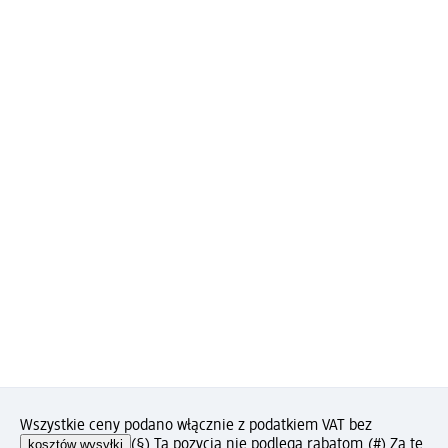
Wszystkie ceny podano włącznie z podatkiem VAT bez
kosztów wysyłki
(§) Ta pozycja nie podlega rabatom.
(#) Za tę