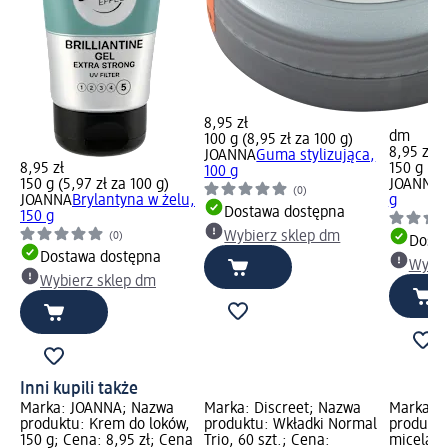
8,95 zł
dm
100 g (8,95 zł za 100 g)
8,95 zł
JOANNA
Guma stylizująca,
8,95 zł
150 g (5,
100 g
150 g (5,97 zł za 100 g)
JOANNA
K
(0)
JOANNA
Brylantyna w żelu,
g
Dostawa dostępna
150 g
Wybierz sklep dm
(0)
Dosta
Dostawa dostępna
Wybie
Wybierz sklep dm
Inni kupili także
Marka: JOANNA; Nazwa
Marka: Discreet; Nazwa
Marka: z
produktu: Krem do loków,
produktu: Wkładki Normal
produktu
150 g; Cena: 8,95 zł; Cena
Trio, 60 szt.; Cena:
micelarn