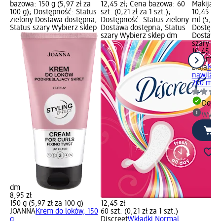
bazowa: 150 g (5,97 zł za
12,45 zł; Cena bazowa: 60
Makijaż,
100 g); Dostępność: Status
szt. (0,21 zł za 1 szt.);
10,45 zł
zielony Dostawa dostępna,
Dostępność: Status zielony
ml (5,23 
Status szary Wybierz sklep
Dostawa dostępna, Status
Dostępno
szary Wybierz sklep dm
Dostawa 
szary Wy
10,45 zł
200 ml (5
ziaja
Mle
nawilżaj
200 ml
Dosta
Wybie
dm
8,95 zł
150 g (5,97 zł za 100 g)
12,45 zł
JOANNA
Krem do loków, 150
60 szt. (0,21 zł za 1 szt.)
g
Discreet
Wkładki Normal