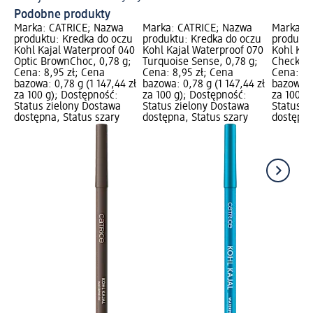
Podobne produkty
Marka: CATRICE; Nazwa
Marka: CATRICE; Nazwa
Marka: 
produktu: Kredka do oczu
produktu: Kredka do oczu
produktu
Kohl Kajal Waterproof 040
Kohl Kajal Waterproof 070
Kohl Kaj
Optic BrownChoc, 0,78 g;
Turquoise Sense, 0,78 g;
Check Ch
Cena: 8,95 zł; Cena
Cena: 8,95 zł; Cena
Cena: 8,
bazowa: 0,78 g (1 147,44 zł
bazowa: 0,78 g (1 147,44 zł
bazowa: 0
za 100 g); Dostępność:
za 100 g); Dostępność:
za 100 g
Status zielony Dostawa
Status zielony Dostawa
Status z
dostępna, Status szary
dostępna, Status szary
dostępna