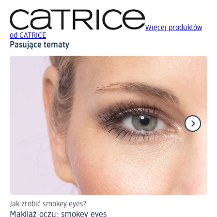
Więcej produktów
od CATRICE
Pasujące tematy
Jak zrobić smokey eyes?
Wp
Makijaż oczu: smokey eyes
Re