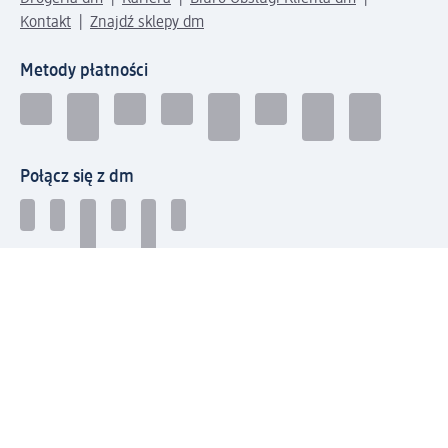
Kontakt
Znajdź sklepy dm
Metody płatności
Połącz się z dm
Pobierz aplikację dm:
© 2026 dm-drogerie markt sp. z o.o.