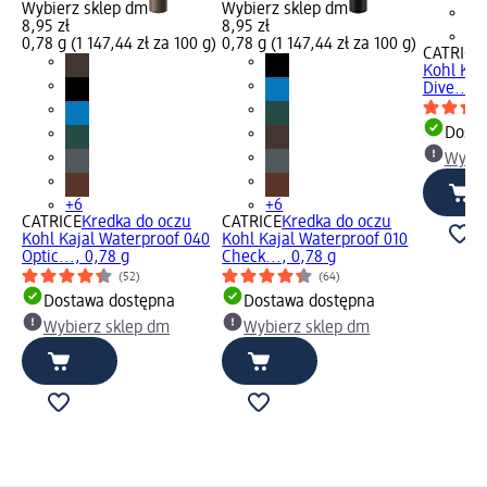
Wybierz sklep dm
Wybierz sklep dm
8,95 zł
8,95 zł
+6
0,78 g (1 147,44 zł za 100 g)
0,78 g (1 147,44 zł za 100 g)
CATRICE
Kohl Kaj
Dive..., 
Dosta
Wybie
+6
+6
CATRICE
Kredka do oczu
CATRICE
Kredka do oczu
Kohl Kajal Waterproof 040
Kohl Kajal Waterproof 010
Optic..., 0,78 g
Check..., 0,78 g
(52)
(64)
Dostawa dostępna
Dostawa dostępna
Wybierz sklep dm
Wybierz sklep dm