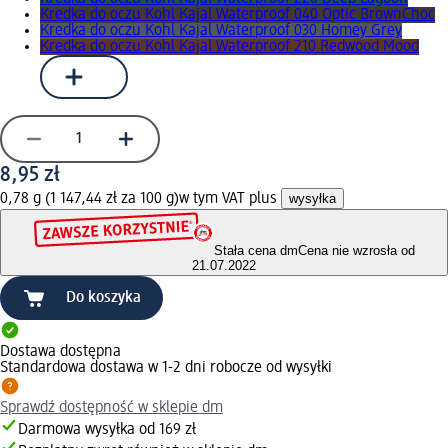
Kredka do oczu Kohl Kajal Waterproof 040 Optic BrownChoc
Kredka do oczu Kohl Kajal Waterproof 030 Homey Grey
Kredka do oczu Kohl Kajal Waterproof 210 Redwood Mood
8,95 zł
0,78 g (1 147,44 zł za 100 g)
w tym VAT plus
wysyłka
Stała cena dm
Cena nie wzrosła od
21.07.2022
Do koszyka
Dostawa dostępna
Standardowa dostawa w 1-2 dni robocze od wysyłki
Sprawdź dostępność w sklepie dm
Darmowa wysyłka od 169 zł