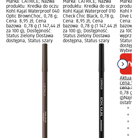
Marka: CATRICE; Nazwa
Marka: CATRICE; Nazwa
Marka: 
produktu: Kredka do oczu
produktu: Kredka do oczu
produktu
Kohl Kajal Waterproof 040
Kohl Kajal Waterproof 010
Kohl Kaj
Optic BrownChoc, 0,78 g;
Check Chic Black, 0,78 g;
Dive Love
Cena: 8,95 zł; Cena
Cena: 8,95 zł; Cena
Cena: 5,
bazowa: 0,78 g (1 147,44 zł
bazowa: 0,78 g (1 147,44 zł
bazowa: 
za 100 g); Dostępność:
za 100 g); Dostępność:
za 100 g
Status zielony Dostawa
Status zielony Dostawa
wyprzeda
dostępna, Status szary
dostępna, Status szary
Status z
dostępna
Wybierz 
Aktualna
cena:
5,9
cena:
8,9
0,78 g (7
g)
Najniż
ostatnich