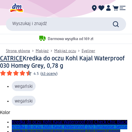
Wyszukaj i znajdź
Darmowa wysyłka od 169 zł
Strona główna
Makijaż
Makijaż oczu
Eyeliner
CATRICE
Kredka do oczu Kohl Kajal Waterproof
030 Homey Grey, 0,78 g
4.5
(
43 oceny
)
wegański
wegański
Kolor
Kredka do oczu Kohl Kajal Waterproof 010 Check Chic Black
Kredka do oczu Kohl Kajal Waterproof 070 Turquoise Sense
Kredka do oczu Kohl Kajal Waterproof 220 Deep Lagoon