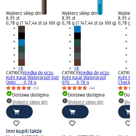
Wybierz sklep dm
Wybierz sklep dm
Wybierz 
8,95 zł
8,95 zł
8,95 zł
0,78 g (1 147,44 zł za 100 g)
0,78 g (1 147,44 zł za 100 g)
0,78 g (1
+6
+6
+6
CATRICE
Kredka do oczu
CATRICE
Kredka do oczu
CATRICE
Kohl Kajal Waterproof 040
Kohl Kajal Waterproof
Kohl Kaj
Optic..., 0,78 g
070..., 0,78 g
Check...,
(52)
(44)
Dostawa dostępna
Dostawa dostępna
Dosta
Wybierz sklep dm
Wybierz sklep dm
Wybie
Inni kupili także