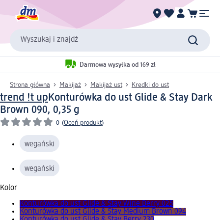
Wyszukaj i znajdź
Darmowa wysyłka od 169 zł
Strona główna
Makijaż
Makijaż ust
Kredki do ust
trend !t up
Konturówka do ust Glide & Stay Dark
Brown 090, 0,35 g
0
(
Oceń produkt
)
wegański
wegański
Kolor
Konturówka do ust Glide & Stay Wine Berry 025
Konturówka do ust Glide & Stay Medium Brown 094
Konturówka do ust Glide & Stay Berry 230