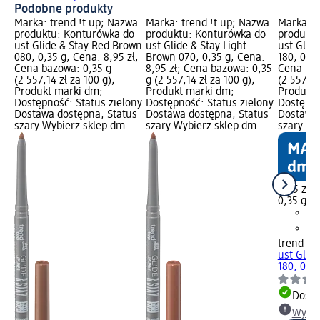
Podobne produkty
Marka: trend !t up; Nazwa
Marka: trend !t up; Nazwa
Marka: t
produktu: Konturówka do
produktu: Konturówka do
produktu
ust Glide & Stay Red Brown
ust Glide & Stay Light
ust Glid
080, 0,35 g; Cena: 8,95 zł;
Brown 070, 0,35 g; Cena:
180, 0,35
Cena bazowa: 0,35 g
8,95 zł; Cena bazowa: 0,35
Cena baz
(2 557,14 zł za 100 g);
g (2 557,14 zł za 100 g);
(2 557,14
Produkt marki dm;
Produkt marki dm;
Produkt 
Dostępność: Status zielony
Dostępność: Status zielony
Dostępno
Dostawa dostępna, Status
Dostawa dostępna, Status
Dostawa 
szary Wybierz sklep dm
szary Wybierz sklep dm
szary Wy
8,95 zł
0,35 g (2
trend !t 
ust Glid
180, 0,35
Dosta
Wybie