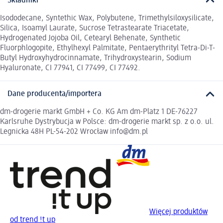
Składniki
Isododecane, Syntethic Wax, Polybutene, Trimethylsiloxysilicate,
Silica, Isoamyl Laurate, Sucrose Tetrastearate Triacetate,
Hydrogenated Jojoba Oil, Cetearyl Behenate, Synthetic
Fluorphlogopite, Ethylhexyl Palmitate, Pentaerythrityl Tetra-Di-T-
Butyl Hydroxyhydrocinnamate, Trihydroxystearin, Sodium
Hyaluronate, CI 77941, CI 77499, CI 77492.
Dane producenta/importera
dm-drogerie markt GmbH + Co. KG Am dm-Platz 1 DE-76227
Karlsruhe Dystrybucja w Polsce: dm-drogerie markt sp. z o.o. ul.
Legnicka 48H PL-54-202 Wrocław info@dm.pl
Więcej produktów
od trend !t up