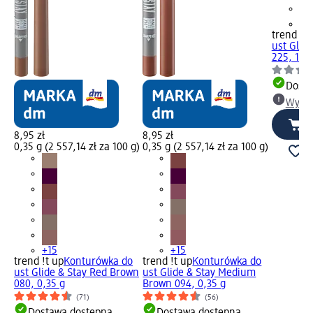
+1
trend !t 
ust Glide
225, 1 sz
Dosta
Wybie
8,95 zł
8,95 zł
0,35 g (2 557,14 zł za 100 g)
0,35 g (2 557,14 zł za 100 g)
+15
+15
trend !t up
Konturówka do
trend !t up
Konturówka do
ust Glide & Stay Red Brown
ust Glide & Stay Medium
080, 0,35 g
Brown 094, 0,35 g
(71)
(56)