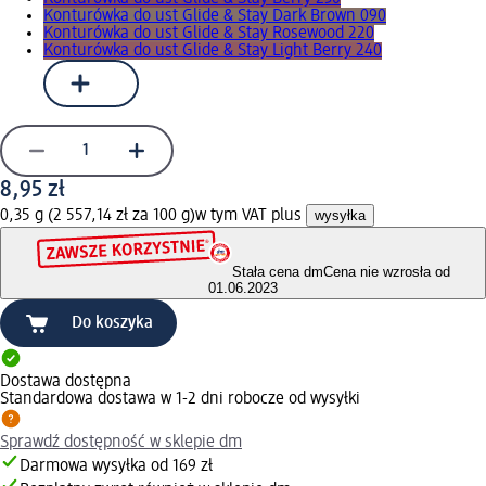
Konturówka do ust Glide & Stay Dark Brown 090
Konturówka do ust Glide & Stay Rosewood 220
Konturówka do ust Glide & Stay Light Berry 240
8,95 zł
0,35 g (2 557,14 zł za 100 g)
w tym VAT plus
wysyłka
Stała cena dm
Cena nie wzrosła od
01.06.2023
Do koszyka
Dostawa dostępna
Standardowa dostawa w 1-2 dni robocze od wysyłki
Sprawdź dostępność w sklepie dm
Darmowa wysyłka od 169 zł