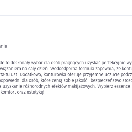
anie
ude to doskonały wybór dla osób pragnących uzyskać perfekcyjnie w
rozwiązaniem na cały dzień. Wodoodporna formuła zapewnia, że kon
ztałtu ust. Dodatkowo, konturówka oferuje przyjemne uczucie podcz
 odpowiedni dla osób, które cenią sobie jakość i bezpieczeństwo s
wia uzyskanie różnorodnych efektów makijażowych. Wybierz essence K
 komfort oraz estetykę!