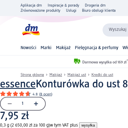
Aplikacja dm
Inspiracje & porady
Drogeria dm
Zrównoważone produkty
Usługi
Biuro obsługi klienta
Wyszukaj 
Nowości
Marki
Makijaż
Pielęgnacja & perfumy
Wł
*
Darmowa wysyłka od 169 zł
Strona główna
Makijaż
Makijaż ust
Kredki do ust
essence
Konturówka do ust 8h
4.8
(
8 ocen
)
7,95 zł
0,3 g (2 650,00 zł za 100 g)
w tym VAT plus
wysyłka