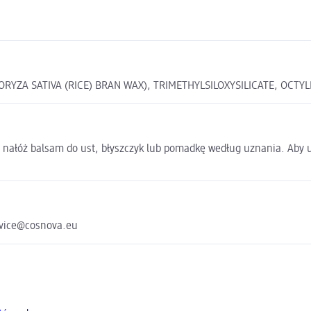
RYZA SATIVA (RICE) BRAN WAX), TRIMETHYLSILOXYSILICATE, OCTY
e nałóż balsam do ust, błyszczyk lub pomadkę według uznania. Aby 
rvice@cosnova.eu