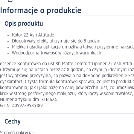
Informacje o produkcie
Opis produktu
Kolor 22 Ash Attitude
Długotrwały efekt, utrzymuje się do 8 godzin
Miękka i gładka aplikacja umożliwia łatwe i przyjemne nakład
Wodoodporna trwałość w różnych warunkach
essence Konturówka do ust 8h Matte Comfort Lipliner 22 Ash Attit
utrzymuje się na ustach przez aż 8 godzin, co czyni ją idealnym 
jest wyjątkowo precyzyjna, co pozwala na dokładne podkreślenie ks
dyskomfort. Czysta formuła konturówki sprawia, że jest to produkt
konturowania, jak i jako bazę na całej powierzchni ust, co umożli
krok w stronę perfekcyjnego makijażu, który łączy w sobie trwałość,
Numer artykułu dm: 3116624
GTIN: 4059729585189
Cechy
Stopień pokrycia: