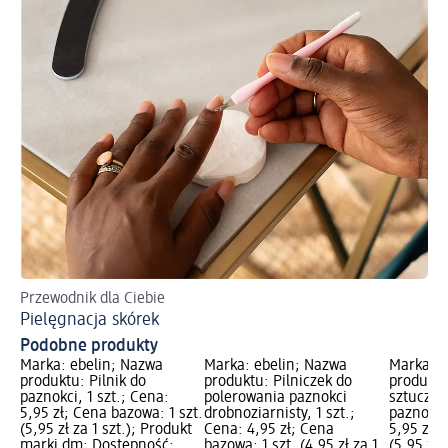
Przewodnik dla Ciebie
Pielęgnacja skórek
Podobne produkty
Marka: ebelin; Nazwa
Marka: ebelin; Nazwa
Marka: e
produktu: Pilnik do
produktu: Pilniczek do
produktu
paznokci, 1 szt.; Cena:
polerowania paznokci
sztuczny
5,95 zł; Cena bazowa: 1 szt.
drobnoziarnisty, 1 szt.;
paznokci,
(5,95 zł za 1 szt.); Produkt
Cena: 4,95 zł; Cena
5,95 zł; 
marki dm; Dostępność:
bazowa: 1 szt. (4,95 zł za 1
(5,95 zł 