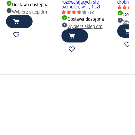
rozdwajających się
drobnozia
Dostawa dostępna
paznokci, w..., 1 szt.
Wybierz sklep dm
(86)
Dosta
Dostawa dostępna
Wybie
Wybierz sklep dm