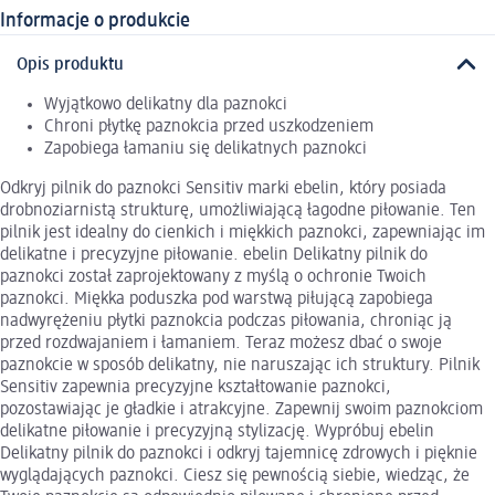
Informacje o produkcie
Opis produktu
Wyjątkowo delikatny dla paznokci
Chroni płytkę paznokcia przed uszkodzeniem
Zapobiega łamaniu się delikatnych paznokci
Odkryj pilnik do paznokci Sensitiv marki ebelin, który posiada
drobnoziarnistą strukturę, umożliwiającą łagodne piłowanie. Ten
pilnik jest idealny do cienkich i miękkich paznokci, zapewniając im
delikatne i precyzyjne piłowanie. ebelin Delikatny pilnik do
paznokci został zaprojektowany z myślą o ochronie Twoich
paznokci. Miękka poduszka pod warstwą piłującą zapobiega
nadwyrężeniu płytki paznokcia podczas piłowania, chroniąc ją
przed rozdwajaniem i łamaniem. Teraz możesz dbać o swoje
paznokcie w sposób delikatny, nie naruszając ich struktury. Pilnik
Sensitiv zapewnia precyzyjne kształtowanie paznokci,
pozostawiając je gładkie i atrakcyjne. Zapewnij swoim paznokciom
delikatne piłowanie i precyzyjną stylizację. Wypróbuj ebelin
Delikatny pilnik do paznokci i odkryj tajemnicę zdrowych i pięknie
wyglądających paznokci. Ciesz się pewnością siebie, wiedząc, że