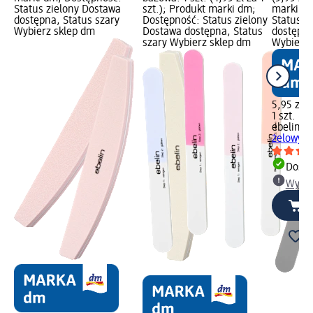
Status zielony Dostawa
szt.); Produkt marki dm;
marki dm
dostępna, Status szary
Dostępność: Status zielony
Status z
Wybierz sklep dm
Dostawa dostępna, Status
dostępna
szary Wybierz sklep dm
Wybierz 
5,95 zł
1 szt. (5,
ebelin
Pi
żelowych
Dosta
Wybie