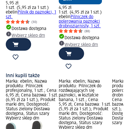
5,95 zł
1 szt. (5,95 zł za 1 szt.)
4,95 zł
ebelin
Pilnik do paznokci, 1
1 szt. (4,95 zł za 1 szt.)
szt.
ebelin
Pilniczek do
polerowania paznokci
(30)
drobnoziarnisty, 1 szt.
Dostawa dostępna
(88)
Wybierz sklep dm
Dostawa dostępna
Wybierz sklep dm
Inni kupili także
Marka: ebelin; Nazwa
Marka: ebelin; Nazwa
Marka: e
produktu: Pilniczek
produktu: Pilniczek do
produktu
profesjonalny, 1 szt.; Cena:
rozdwajających się
polerowa
6,95 zł; Cena bazowa: 1 szt.
paznokci, w kształcie
drobnozia
(6,95 zł za 1 szt.); Produkt
banana, 1 szt.; Cena:
Cena: 4,
marki dm; Dostępność:
5,95 zł; Cena bazowa: 1 szt.
bazowa: 1
Status zielony Dostawa
(5,95 zł za 1 szt.); Produkt
szt.); P
dostępna, Status szary
marki dm; Dostępność:
Dostępno
Wybierz sklep dm
Status zielony Dostawa
Dostawa 
dostępna, Status szary
szary Wy
Wybierz sklep dm