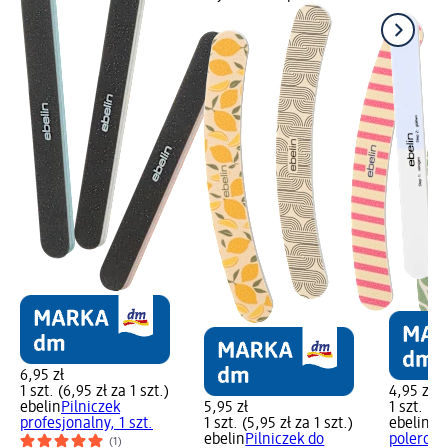
6,95 zł
1 szt. (6,95 zł za 1 szt.)
4,95 zł
ebelin
Pilniczek
5,95 zł
1 szt. (4,
profesjonalny, 1 szt.
1 szt. (5,95 zł za 1 szt.)
ebelin
Pi
ebelin
Pilniczek do
polerowa
(1)