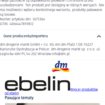
Twoje paznokcie są odpowiednio piłowane i chronione przed
uszkodzeniami. Ten produkt jest dostępny w różnych wersjach. Nie
ma możliwości wyboru konkretnego wariantu, produkty pakowane
są losowo.
Numer artykułu dm: 1675364
GTIN: 4066447859812
Dane producenta/importera
dm-drogerie markt GmbH + Co. KG Am dm-Platz 1 DE-76227
Karlsruhe Dystrybucja w Polsce: dm-drogerie markt sp. z o.o. ul.
Legnicka 48H PL-54-202 Wrocław info@dm.pl
Więcej produktów
od ebelin
Pasujące tematy