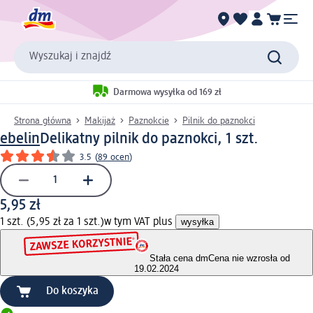
Wyszukaj i znajdź
Darmowa wysyłka od 169 zł
Strona główna
Makijaż
Paznokcie
Pilnik do paznokci
ebelin
Delikatny pilnik do paznokci, 1 szt.
3.5
(
89 ocen
)
5,95 zł
1 szt. (5,95 zł za 1 szt.)
w tym VAT plus
wysyłka
Stała cena dm
Cena nie wzrosła od
19.02.2024
Do koszyka