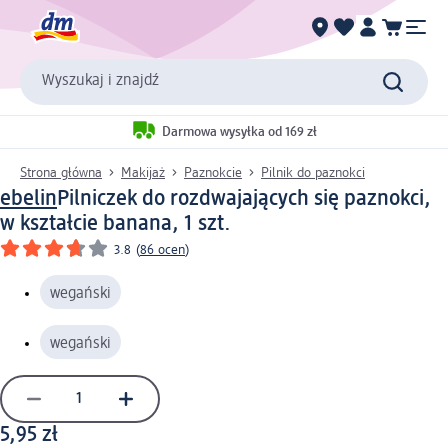
Wyszukaj i znajdź
Darmowa wysyłka od 169 zł
Strona główna
Makijaż
Paznokcie
Pilnik do paznokci
ebelin
Pilniczek do rozdwajających się paznokci,
w kształcie banana, 1 szt.
3.8
(
86 ocen
)
wegański
wegański
5,95 zł