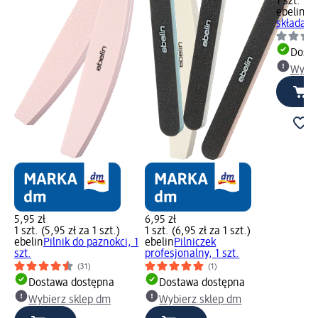
1 szt. (6,
ebelin
Pi
składany,
Dosta
Wybie
5,95 zł
6,95 zł
1 szt. (5,95 zł za 1 szt.)
1 szt. (6,95 zł za 1 szt.)
ebelin
Pilnik do paznokci, 1
ebelin
Pilniczek
szt.
profesjonalny, 1 szt.
(31)
(1)
Dostawa dostępna
Dostawa dostępna
Wybierz sklep dm
Wybierz sklep dm