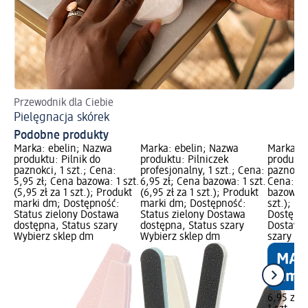
Przewodnik dla Ciebie
Pielęgnacja skórek
Podobne produkty
Marka: ebelin; Nazwa
Marka: ebelin; Nazwa
Marka: e
produktu: Pilnik do
produktu: Pilniczek
produktu
paznokci, 1 szt.; Cena:
profesjonalny, 1 szt.; Cena:
paznokci 
5,95 zł; Cena bazowa: 1 szt.
6,95 zł; Cena bazowa: 1 szt.
Cena: 6,
(5,95 zł za 1 szt.); Produkt
(6,95 zł za 1 szt.); Produkt
bazowa: 1
marki dm; Dostępność:
marki dm; Dostępność:
szt.); P
Status zielony Dostawa
Status zielony Dostawa
Dostępno
dostępna, Status szary
dostępna, Status szary
Dostawa 
Wybierz sklep dm
Wybierz sklep dm
szary Wy
6,95 zł