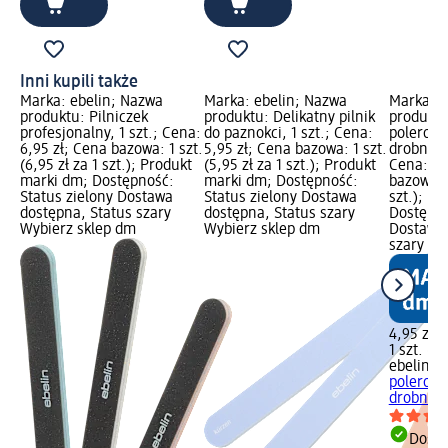
Inni kupili także
Marka: ebelin; Nazwa
Marka: ebelin; Nazwa
Marka: e
produktu: Pilniczek
produktu: Delikatny pilnik
produktu
profesjonalny, 1 szt.; Cena:
do paznokci, 1 szt.; Cena:
polerowa
6,95 zł; Cena bazowa: 1 szt.
5,95 zł; Cena bazowa: 1 szt.
drobnozia
(6,95 zł za 1 szt.); Produkt
(5,95 zł za 1 szt.); Produkt
Cena: 4,
marki dm; Dostępność:
marki dm; Dostępność:
bazowa: 1
Status zielony Dostawa
Status zielony Dostawa
szt.); P
dostępna, Status szary
dostępna, Status szary
Dostępno
Wybierz sklep dm
Wybierz sklep dm
Dostawa 
szary Wy
4,95 zł
1 szt. (4,
ebelin
Pi
polerowa
drobnozia
Dosta