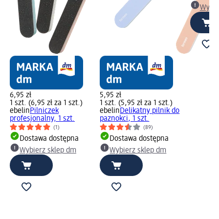
Wybie
6,95 zł
5,95 zł
1 szt. (6,95 zł za 1 szt.)
1 szt. (5,95 zł za 1 szt.)
ebelin
Pilniczek
ebelin
Delikatny pilnik do
profesjonalny, 1 szt.
paznokci, 1 szt.
(1)
(89)
Dostawa dostępna
Dostawa dostępna
Wybierz sklep dm
Wybierz sklep dm