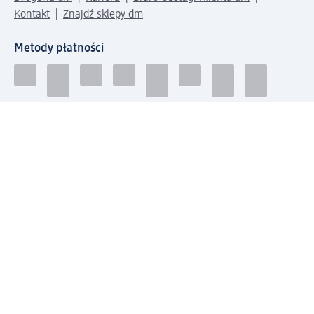
Kontakt
Znajdź sklepy dm
Metody płatności
Połącz się z dm
Pobierz aplikację dm:
© 2026 dm-drogerie markt sp. z o.o.