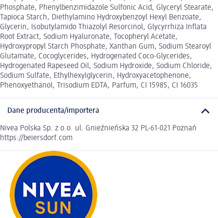
Phosphate, Phenylbenzimidazole Sulfonic Acid, Glyceryl Stearate,
Tapioca Starch, Diethylamino Hydroxybenzoyl Hexyl Benzoate,
Glycerin, Isobutylamido Thiazolyl Resorcinol, Glycyrrhiza Inflata
Root Extract, Sodium Hyaluronate, Tocopheryl Acetate,
Hydroxypropyl Starch Phosphate, Xanthan Gum, Sodium Stearoyl
Glutamate, Cocoglycerides, Hydrogenated Coco-Glycerides,
Hydrogenated Rapeseed Oil, Sodium Hydroxide, Sodium Chloride,
Sodium Sulfate, Ethylhexylglycerin, Hydroxyacetophenone,
Phenoxyethanol, Trisodium EDTA, Parfum, CI 15985, CI 16035
Dane producenta/importera
Nivea Polska Sp. z o.o. ul. Gnieźnieńska 32 PL-61-021 Poznań
https://beiersdorf.com