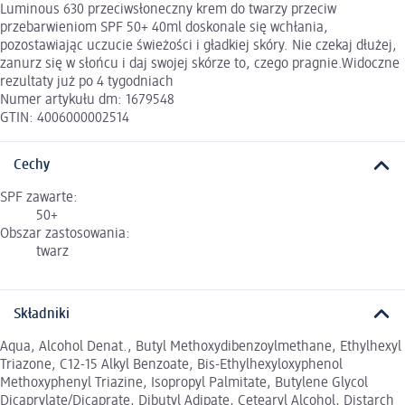
Luminous 630 przeciwsłoneczny krem do twarzy przeciw
przebarwieniom SPF 50+ 40ml doskonale się wchłania,
pozostawiając uczucie świeżości i gładkiej skóry. Nie czekaj dłużej,
zanurz się w słońcu i daj swojej skórze to, czego pragnie.Widoczne
rezultaty już po 4 tygodniach
Numer artykułu dm: 1679548
GTIN: 4006000002514
Cechy
SPF zawarte:
50+
Obszar zastosowania:
twarz
Składniki
Aqua, Alcohol Denat., Butyl Methoxydibenzoylmethane, Ethylhexyl
Triazone, C12-15 Alkyl Benzoate, Bis-Ethylhexyloxyphenol
Methoxyphenyl Triazine, Isopropyl Palmitate, Butylene Glycol
Dicaprylate/Dicaprate, Dibutyl Adipate, Cetearyl Alcohol, Distarch