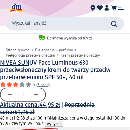
Wyszukaj i znajdź
Darmowa wysyłka od 169 zł
Strona główna
Pielęgnacja & perfumy
Pielęgnacja przeciwsłoneczna
Krem przeciwsłoneczny
NIVEA SUN
UV Face Luminous 630
przeciwsłoneczny krem do twarzy przeciw
przebarwieniom SPF 50+, 40 ml
3
(
6 ocen
)
Aktualna cena:
44,95 zł
|
Poprzednia
cena:
59,95 zł
40 ml (112,38 zł za 100 ml)
Najniższa cena w ciągu ostatnich 30 dni
59,95 zł
w tym VAT plus
wysyłka