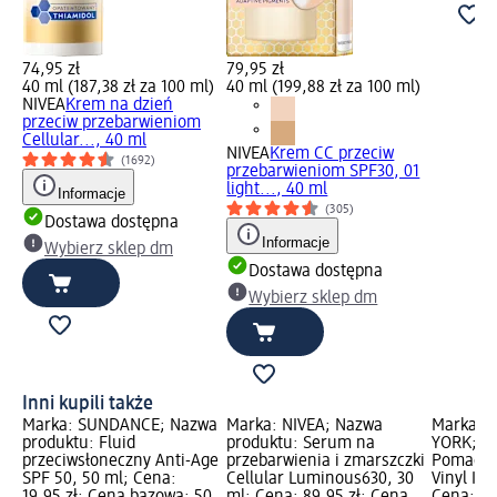
74,95 zł
79,95 zł
40 ml (187,38 zł za 100 ml)
40 ml (199,88 zł za 100 ml)
NIVEA
Krem na dzień
przeciw przebarwieniom
Cellular..., 40 ml
NIVEA
Krem CC przeciw
(1692)
przebarwieniom SPF30, 01
light..., 40 ml
Informacje
(305)
Dostawa dostępna
Informacje
Wybierz sklep dm
Dostawa dostępna
Wybierz sklep dm
Inni kupili także
Marka: SUNDANCE; Nazwa
Marka: NIVEA; Nazwa
Marka: 
produktu: Fluid
produktu: Serum na
YORK; N
przeciwsłoneczny Anti-Age
przebarwienia i zmarszczki
Pomadka 
SPF 50, 50 ml; Cena:
Cellular Luminous630, 30
Vinyl Ink
19,95 zł; Cena bazowa: 50
ml; Cena: 89,95 zł; Cena
Cena: 57