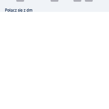
Połącz się z dm
Pobierz aplikację dm:
© 2026 dm-drogerie markt sp. z o.o.
Impressum
Polityka prywatności
Ogólne warunki handlowe
Odstąpienie od umowy w dm
Rozstrzyganie sporów
Zgłaszanie nieprawidłowości
Utylizacja sprzętu elektrycznego
Deklaracja w sprawie dostępności