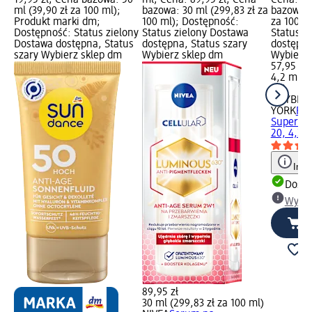
ml (39,90 zł za 100 ml);
bazowa: 30 ml (299,83 zł za
bazowa: 
Produkt marki dm;
100 ml); Dostępność:
za 100 m
Dostępność: Status zielony
Status zielony Dostawa
Status z
Dostawa dostępna, Status
dostępna, Status szary
dostępna
szary Wybierz sklep dm
Wybierz sklep dm
Wybierz 
57,95 zł
4,2 ml (1
ml)
MAYBELL
YORK
Pom
Super St
20, 4,2 
Info
Dosta
Wybie
89,95 zł
30 ml (299,83 zł za 100 ml)