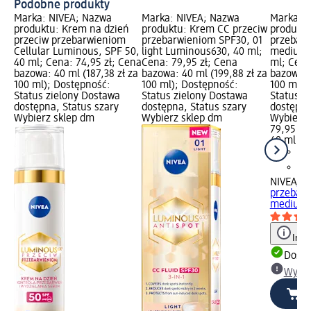
Podobne produkty
Marka: NIVEA; Nazwa
Marka: NIVEA; Nazwa
Marka: 
produktu: Krem na dzień
produktu: Krem CC przeciw
produktu
przeciw przebarwieniom
przebarwieniom SPF30, 01
przebarw
Cellular Luminous, SPF 50,
light Luminous630, 40 ml;
medium 
40 ml; Cena: 74,95 zł; Cena
Cena: 79,95 zł; Cena
ml; Cena
bazowa: 40 ml (187,38 zł za
bazowa: 40 ml (199,88 zł za
bazowa: 
100 ml); Dostępność:
100 ml); Dostępność:
100 ml);
Status zielony Dostawa
Status zielony Dostawa
Status z
dostępna, Status szary
dostępna, Status szary
dostępna
Wybierz sklep dm
Wybierz sklep dm
Wybierz 
79,95 zł
40 ml (19
NIVEA
Kr
przebarw
medium..
Info
Dosta
Wybie