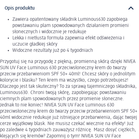
Opis produktu
Zawiera opatentowany składnik Luminous630 zapobiega
powstawaniu plam spowodowanych działaniem promieni
słonecznych i widocznie je redukuje
Lekka i nietłusta formuła zapewnia efekt odświeżenia i
uczucie gładkiej skóry
Widoczne rezultaty już po 4 tygodniach
Przygotuj się na przygodę z piękną, promienną skórą dzięki NIVEA
SUN UV Face Luminous 630 przeciwsłoneczny krem do twarzy
przeciw przebarwieniom SPF 50+ 40ml! Chcesz skóry o jednolitym
kolorycie i blasku? Ten krem ma wszystko, czego potrzebujesz!
Dlaczego jest tak skuteczny? To za sprawą tajemniczego składnika,
Luminous630. Chroni twoją skórę, zapobiegając powstawaniu
ciemnych plam spowodowanych przez promienie słoneczne.
Jednak to nie koniec! NIVEA SUN UV Face Luminous 630
przeciwsłoneczny krem do twarzy przeciw przebarwieniom SPF 50+
40ml widocznie redukuje już istniejące przebarwienia, dając twojej
cerze wyjątkowy blask. Nie musisz czekać wiecznie na efekty! Już
po zaledwie 4 tygodniach zauważysz różnicę. Masz dosyć ciężkich,
klejących się kremów? Zapomnij o tym! NIVEA SUN UV Face