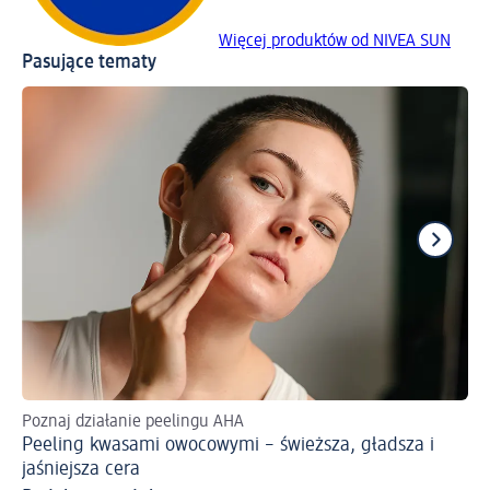
Więcej produktów od NIVEA SUN
Pasujące tematy
Poznaj działanie peelingu AHA
Ja
Peeling kwasami owocowymi – świeższa, gładsza i
Po
jaśniejsza cera