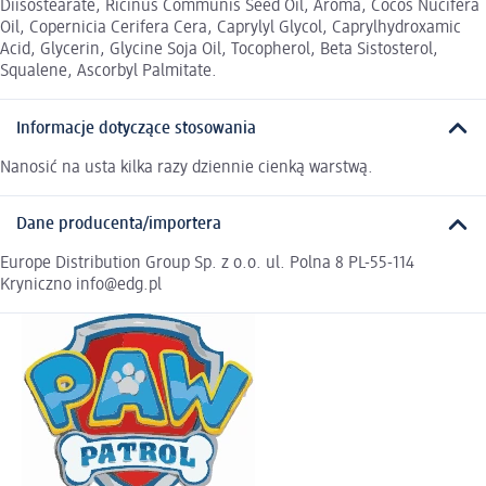
Diisostearate, Ricinus Communis Seed Oil, Aroma, Cocos Nucifera
Oil, Copernicia Cerifera Cera, Caprylyl Glycol, Caprylhydroxamic
Acid, Glycerin, Glycine Soja Oil, Tocopherol, Beta Sistosterol,
Squalene, Ascorbyl Palmitate.
Informacje dotyczące stosowania
Nanosić na usta kilka razy dziennie cienką warstwą.
Dane producenta/importera
Europe Distribution Group Sp. z o.o. ul. Polna 8 PL-55-114
Kryniczno info@edg.pl