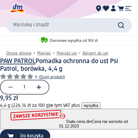
Wyszukaj i znajdź
Darmowa wysyłka od 169 zł
Strona główna
Makijaż
Makijaż ust
Balsam do ust
PAW PATROL
Pomadka ochronna do ust Psi
Patrol, borówka, 4,4 g
0
(
Oceń produkt
)
9,95 zł
4,4 g (226,14 zł za 100 g)
w tym VAT plus
wysyłka
Stała cena dm
Cena nie wzrosła od
01.12.2023
Do koszyka