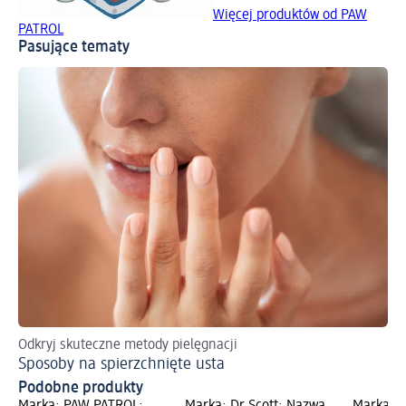
Więcej produktów od PAW
PATROL
Pasujące tematy
Odkryj skuteczne metody pielęgnacji
Sposoby na spierzchnięte usta
Podobne produkty
Marka: PAW PATROL;
Marka: Dr Scott; Nazwa
Marka: S