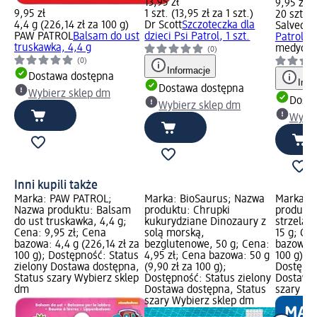
13,95 zł
9,95 zł
9,95 zł
1 szt. (13,95 zł za 1 szt.)
20 szt. (0
4,4 g (226,14 zł za 100 g)
Dr Scott
Szczoteczka dla
Salvequi
PAW PATROL
Balsam do ust
dzieci Psi Patrol, 1 szt.
Patrol, 2
truskawka, 4,4 g
medyczn
(0)
(0)
Informacje
Dostawa dostępna
Info
Dostawa dostępna
Wybierz sklep dm
Dosta
Wybierz sklep dm
Wybie
Inni kupili także
Marka: PAW PATROL;
Marka: BioSaurus; Nazwa
Marka: 
Nazwa produktu: Balsam
produktu: Chrupki
produktu
do ust truskawka, 4,4 g;
kukurydziane Dinozaury z
strzelają
Cena: 9,95 zł; Cena
solą morską,
15 g; Ce
bazowa: 4,4 g (226,14 zł za
bezglutenowe, 50 g; Cena:
bazowa: 1
100 g); Dostępność: Status
4,95 zł; Cena bazowa: 50 g
100 g); 
zielony Dostawa dostępna,
(9,90 zł za 100 g);
Dostępno
Status szary Wybierz sklep
Dostępność: Status zielony
Dostawa 
dm
Dostawa dostępna, Status
szary Wy
szary Wybierz sklep dm