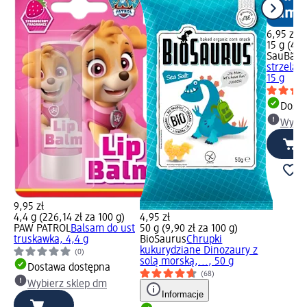
6,95 zł
15 g (46,
SauBär
K
strzelają
15 g
Dosta
Wybie
9,95 zł
4,4 g (226,14 zł za 100 g)
4,95 zł
PAW PATROL
Balsam do ust
50 g (9,90 zł za 100 g)
truskawka, 4,4 g
BioSaurus
Chrupki
kukurydziane Dinozaury z
(0)
solą morską,..., 50 g
Dostawa dostępna
(68)
Wybierz sklep dm
Informacje