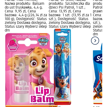
Nazwa produktu: Balsam
produktu: Szczoteczka dla
produktu:
do ust truskawka, 4,4 g;
dzieci Psi Patrol, 1 szt.;
Patrol, 2
Cena: 9,95 zł; Cena
Cena: 13,95 zł; Cena
prawna:
bazowa: 4,4 g (226,14 zł za
bazowa: 1 szt. (13,95 zł za 1
Cena: 9,
100 g); Dostępność: Status
szt.); Dostępność: Status
bazowa: 2
zielony Dostawa dostępna,
zielony Dostawa dostępna,
szt.); D
Status szary Wybierz sklep
Status szary Wybierz sklep
zielony 
dm
Status s
dm
dm