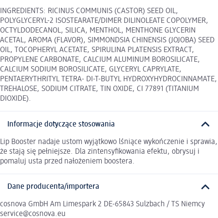
INGREDIENTS: RICINUS COMMUNIS (CASTOR) SEED OIL,
POLYGLYCERYL-2 ISOSTEARATE/DIMER DILINOLEATE COPOLYMER,
OCTYLDODECANOL, SILICA, MENTHOL, MENTHONE GLYCERIN
ACETAL, AROMA (FLAVOR), SIMMONDSIA CHINENSIS (JOJOBA) SEED
OIL, TOCOPHERYL ACETATE, SPIRULINA PLATENSIS EXTRACT,
PROPYLENE CARBONATE, CALCIUM ALUMINUM BOROSILICATE,
CALCIUM SODIUM BOROSILICATE, GLYCERYL CAPRYLATE,
PENTAERYTHRITYL TETRA- DI-T-BUTYL HYDROXYHYDROCINNAMATE,
TREHALOSE, SODIUM CITRATE, TIN OXIDE, CI 77891 (TITANIUM
DIOXIDE).
Informacje dotyczące stosowania
Lip Booster nadaje ustom wyjątkowo lśniące wykończenie i sprawia,
że stają się pełniejsze. Dla zintensyfikowania efektu, obrysuj i
pomaluj usta przed nałożeniem boostera.
Dane producenta/importera
cosnova GmbH Am Limespark 2 DE-65843 Sulzbach / TS Niemcy
service@cosnova.eu