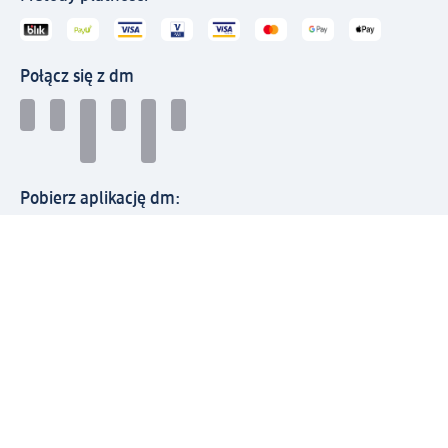
Połącz się z dm
Pobierz aplikację dm:
© 2026 dm-drogerie markt sp. z o.o.
Impressum
Polityka prywatności
Ogólne warunki handlowe
Odstąpienie od umowy w dm
Rozstrzyganie sporów
Zgłaszanie nieprawidłowości