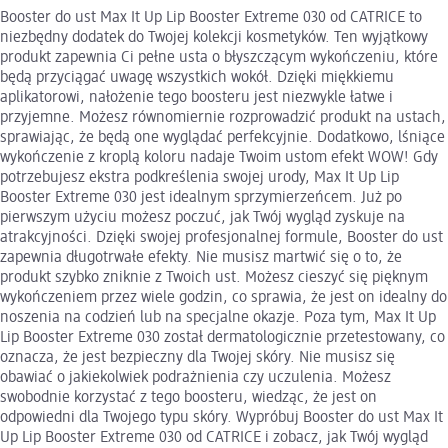
Booster do ust Max It Up Lip Booster Extreme 030 od CATRICE to
niezbędny dodatek do Twojej kolekcji kosmetyków. Ten wyjątkowy
produkt zapewnia Ci pełne usta o błyszczącym wykończeniu, które
będą przyciągać uwagę wszystkich wokół. Dzięki miękkiemu
aplikatorowi, nałożenie tego boosteru jest niezwykle łatwe i
przyjemne. Możesz równomiernie rozprowadzić produkt na ustach,
sprawiając, że będą one wyglądać perfekcyjnie. Dodatkowo, lśniące
wykończenie z kroplą koloru nadaje Twoim ustom efekt WOW! Gdy
potrzebujesz ekstra podkreślenia swojej urody, Max It Up Lip
Booster Extreme 030 jest idealnym sprzymierzeńcem. Już po
pierwszym użyciu możesz poczuć, jak Twój wygląd zyskuje na
atrakcyjności. Dzięki swojej profesjonalnej formule, Booster do ust
zapewnia długotrwałe efekty. Nie musisz martwić się o to, że
produkt szybko zniknie z Twoich ust. Możesz cieszyć się pięknym
wykończeniem przez wiele godzin, co sprawia, że jest on idealny do
noszenia na codzień lub na specjalne okazje. Poza tym, Max It Up
Lip Booster Extreme 030 został dermatologicznie przetestowany, co
oznacza, że jest bezpieczny dla Twojej skóry. Nie musisz się
obawiać o jakiekolwiek podrażnienia czy uczulenia. Możesz
swobodnie korzystać z tego boosteru, wiedząc, że jest on
odpowiedni dla Twojego typu skóry. Wypróbuj Booster do ust Max It
Up Lip Booster Extreme 030 od CATRICE i zobacz, jak Twój wygląd