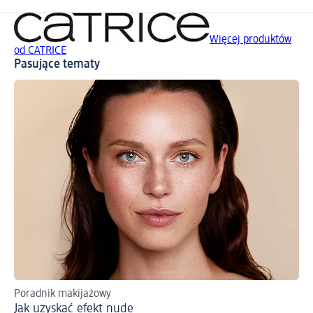
Więcej produktów
od CATRICE
Pasujące tematy
Poradnik makijażowy
Od
Jak uzyskać efekt nude
Sp