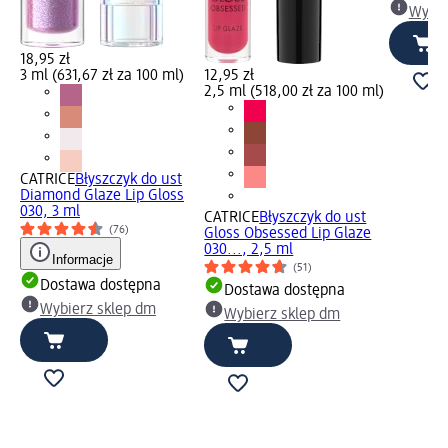
Wybie
18,95 zł
3 ml (631,67 zł za 100 ml)
12,95 zł
2,5 ml (518,00 zł za 100 ml)
CATRICE
Błyszczyk do ust
Diamond Glaze Lip Gloss
030, 3 ml
CATRICE
Błyszczyk do ust
(76)
Gloss Obsessed Lip Glaze
030..., 2,5 ml
Informacje
(51)
Dostawa dostępna
Dostawa dostępna
Wybierz sklep dm
Wybierz sklep dm