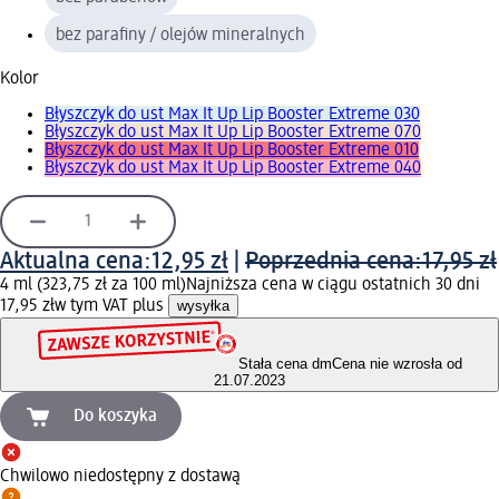
bez parafiny / olejów mineralnych
Kolor
Błyszczyk do ust Max It Up Lip Booster Extreme 030
Błyszczyk do ust Max It Up Lip Booster Extreme 070
Błyszczyk do ust Max It Up Lip Booster Extreme 010
Błyszczyk do ust Max It Up Lip Booster Extreme 040
Aktualna cena:
12,95 zł
|
Poprzednia cena:
17,95 zł
4 ml (323,75 zł za 100 ml)
Najniższa cena w ciągu ostatnich 30 dni
17,95 zł
w tym VAT plus
wysyłka
Stała cena dm
Cena nie wzrosła od
21.07.2023
Do koszyka
Chwilowo niedostępny z dostawą