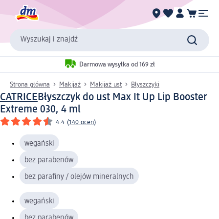
Wyszukaj i znajdź
Darmowa wysyłka od 169 zł
Strona główna
Makijaż
Makijaż ust
Błyszczyki
CATRICE
Błyszczyk do ust Max It Up Lip Booster
Extreme 030, 4 ml
4.4
(
140 ocen
)
wegański
bez parabenów
bez parafiny / olejów mineralnych
wegański
bez parabenów