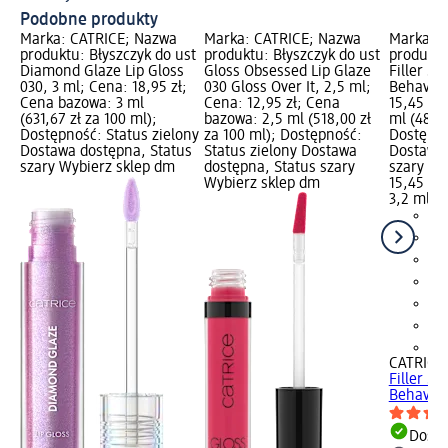
Podobne produkty
Marka: CATRICE; Nazwa
Marka: CATRICE; Nazwa
Marka: 
produktu: Błyszczyk do ust
produktu: Błyszczyk do ust
produktu
Diamond Glaze Lip Gloss
Gloss Obsessed Lip Glaze
Filler S
030, 3 ml; Cena: 18,95 zł;
030 Gloss Over It, 2,5 ml;
Behave, 
Cena bazowa: 3 ml
Cena: 12,95 zł; Cena
15,45 zł
(631,67 zł za 100 ml);
bazowa: 2,5 ml (518,00 zł
ml (482,8
Dostępność: Status zielony
za 100 ml); Dostępność:
Dostępno
Dostawa dostępna, Status
Status zielony Dostawa
Dostawa 
szary Wybierz sklep dm
dostępna, Status szary
szary Wy
Wybierz sklep dm
15,45 zł
3,2 ml (4
+1
CATRICE
Filler S
Behave, 
Dosta