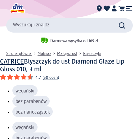
Wyszukaj i znajdź
Darmowa wysyłka od 169 zł
Strona główna
Makijaż
Makijaż ust
Błyszczyki
CATRICE
Błyszczyk do ust Diamond Glaze Lip
Gloss 010, 3 ml
4.7
(
58 ocen
)
wegański
bez parabenów
bez nanocząstek
wegański
bez parabenów