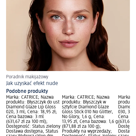
Poradnik makijażowy
Od
Jak uzyskać efekt nude
Sp
Podobne produkty
Marka: CATRICE; Nazwa
Marka: CATRICE; Nazwa
Marka: 
produktu: Błyszczyk do ust
produktu: Błyszczyk w
produktu
Diamond Glaze Lip Gloss
sztyfcie Diamond Glaze
Diamond 
020, 3 ml; Cena: 18,95 zł;
Gloss Stick 010 No Glitter,
030, 3 ml
Cena bazowa: 3 ml
No Glory, 1,6 g; Cena:
Cena baz
(631,67 zł za 100 ml);
13,95 zł; Cena bazowa: 1,6 g
(631,67 z
Dostępność: Status zielony
(871,88 zł za 100 g);
Dostępno
Dostawa dostępna, Status
Produkty na wyprzedaży;
Dostawa 