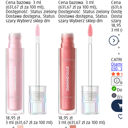
Cena bazowa: 3 ml
Cena bazowa: 3 ml
Cena baz
(631,67 zł za 100 ml);
(631,67 zł za 100 ml);
(631,67 z
Dostępność: Status zielony
Dostępność: Status zielony
Dostępno
Dostawa dostępna, Status
Dostawa dostępna, Status
Dostawa 
szary Wybierz sklep dm
szary Wybierz sklep dm
szary Wy
18,95 zł
3 ml (631
CATRICE
Diamond 
030, 3 m
Info
Dosta
Wybie
18,95 zł
18,95 zł
3 ml (631,67 zł za 100 ml)
3 ml (631,67 zł za 100 ml)