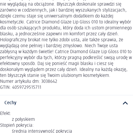
nie wyglądają na obciążone. Błyszczyk doskonale sprawdzi się
zarówno w codziennych, jak i bardziej wyszukanych stylizacjach,
dzięki czemu staje się uniwersalnym dodatkiem do każdej
kosmetyczki. Catrice Diamond Glaze Lip Gloss 010 to idealny wybór
dla osób szukających produktu, który doda ich ustom promiennego
blasku, a jednocześnie zapewni im komfort przez cały dzień.
Holograficzny brokat nie tylko zdobi usta, ale także sprawia, że
wyglądają one pełniej i bardziej zmysłowo. Niech Twoje usta
zabłysną w każdym świetle! Catrice Diamond Glaze Lip Gloss 010 to
perfekcyjny wybór dla tych, którzy pragną podkreślić swoją urodę w
efektowny sposób. Daj się ponieść magii blasku i ciesz się
doskonałym wyglądem przez cały dzień. Idealny na każdą okazję,
ten błyszczyk stanie się Twoim ulubionym kosmetykiem.
Numer artykułu dm: 3038642
GTIN: 4059729515711
Cechy
Efekt:
z połyskiem
Stopień pokrycia:
średnia intensywność pokrycia