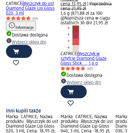
CATRICE
Błyszczyk do ust
cena:
13,95 zł
|
Poprzednia
Diamond Glaze Lip Gloss
cena:
21,95 zł
020, 3 ml
1,6 g (871,88 zł za 100
g)
Najniższa cena w ciągu
(65)
ostatnich 30 dni 21,95 zł
Informacje
Dostawa dostępna
Wybierz sklep dm
CATRICE
Błyszczyk w
sztyfcie Diamond Glaze
Gloss Stick..., 1,6 g
(63)
Dostawa dostępna
Wybierz sklep dm
Inni kupili także
Marka: CATRICE; Nazwa
Marka: CATRICE; Nazwa
Marka: 
produktu: Błyszczyk do ust
produktu: Błyszczyk do ust
produktu
Diamond Glaze Lip Gloss
Diamond Glaze Lip Gloss
Diamond 
020, 3 ml; Cena: 18,95 zł;
040, 3 ml; Cena: 18,95 zł;
030, 3 ml