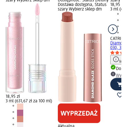
szary Wybierz sklep dm
Dostępność: Status zielony
szary Wy
Dostawa dostępna, Status
18,95 zł
szary Wybierz sklep dm
3 ml (631
CATRICE
Diamond 
030, 3 m
Info
Dosta
Wybie
18,95 zł
3 ml (631,67 zł za 100 ml)
Aktualna