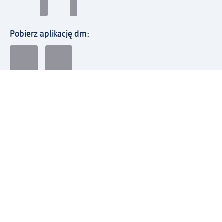
Pobierz aplikację dm:
© 2026 dm-drogerie markt sp. z o.o.
Impressum
Polityka prywatności
Ogólne warunki handlowe
Odstąpienie od umowy w dm
Rozstrzyganie sporów
Zgłaszanie nieprawidłowości
Utylizacja sprzętu elektrycznego
Deklaracja w sprawie dostępności