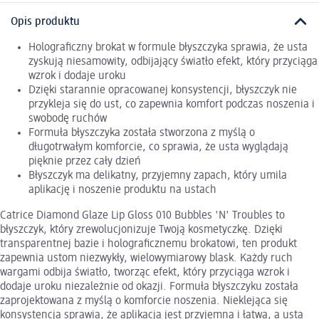
Opis produktu
Holograficzny brokat w formule błyszczyka sprawia, że usta
zyskują niesamowity, odbijający światło efekt, który przyciąga
wzrok i dodaje uroku
Dzięki starannie opracowanej konsystencji, błyszczyk nie
przykleja się do ust, co zapewnia komfort podczas noszenia i
swobodę ruchów
Formuła błyszczyka została stworzona z myślą o
długotrwałym komforcie, co sprawia, że usta wyglądają
pięknie przez cały dzień
Błyszczyk ma delikatny, przyjemny zapach, który umila
aplikację i noszenie produktu na ustach
Catrice Diamond Glaze Lip Gloss 010 Bubbles 'N' Troubles to
błyszczyk, który zrewolucjonizuje Twoją kosmetyczkę. Dzięki
transparentnej bazie i holograficznemu brokatowi, ten produkt
zapewnia ustom niezwykły, wielowymiarowy blask. Każdy ruch
wargami odbija światło, tworząc efekt, który przyciąga wzrok i
dodaje uroku niezależnie od okazji. Formuła błyszczyku została
zaprojektowana z myślą o komforcie noszenia. Nieklejąca się
konsystencja sprawia, że aplikacja jest przyjemna i łatwa, a usta