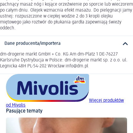
pachnący masaż nóg i kojące orzeźwienie po sporcie lub wieczorem
po całym dniu. Olejek wzmacnia efekt masażu. Do pielęgnacji jamy
ustnej: rozpuszczone w ciepłej wodzie 2 do 3 kropli olejku
miętowego jako roztwór do płukania gardła zapewniają świeży
oddech.
Dane producenta/importera
dm-drogerie markt GmbH + Co. KG Am dm-Platz 1 DE-76227
Karlsruhe Dystrybucja w Polsce: dm-drogerie markt sp. z o.o. ul.
Legnicka 48H PL-54-202 Wrocław info@dm.pl
Więcej produktów
od Mivolis
Pasujące tematy