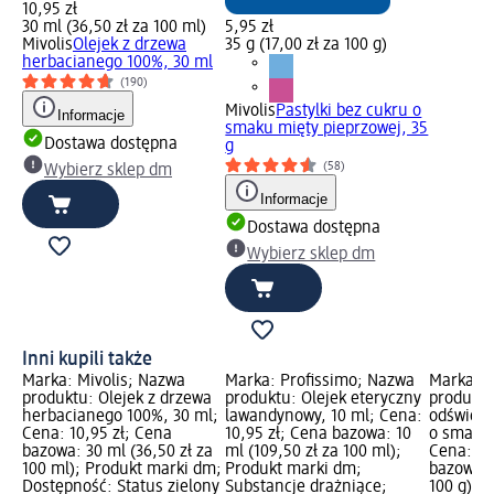
10,95 zł
30 ml (36,50 zł za 100 ml)
5,95 zł
Mivolis
Olejek z drzewa
35 g (17,00 zł za 100 g)
herbacianego 100%, 30 ml
(190)
Mivolis
Pastylki bez cukru o
Informacje
smaku mięty pieprzowej, 35
Dostawa dostępna
g
(58)
Wybierz sklep dm
Informacje
Dostawa dostępna
Wybierz sklep dm
Inni kupili także
Marka: Mivolis; Nazwa
Marka: Profissimo; Nazwa
Marka: M
produktu: Olejek z drzewa
produktu: Olejek eteryczny
produktu
herbacianego 100%, 30 ml;
lawandynowy, 10 ml; Cena:
odświeża
Cena: 10,95 zł; Cena
10,95 zł; Cena bazowa: 10
o smaku 
bazowa: 30 ml (36,50 zł za
ml (109,50 zł za 100 ml);
Cena: 2,
100 ml); Produkt marki dm;
Produkt marki dm;
bazowa: 2
Dostępność: Status zielony
Substancje drażniące;
100 g); 