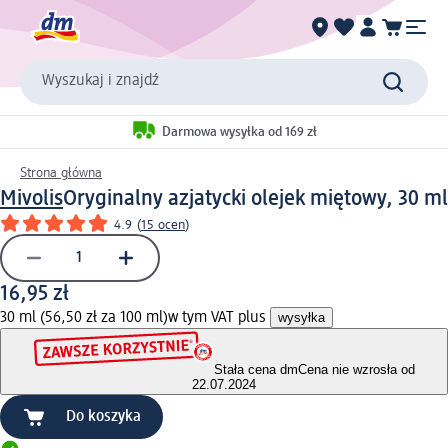
Wyszukaj i znajdź
Darmowa wysyłka od 169 zł
Strona główna
Mivolis
Oryginalny azjatycki olejek miętowy, 30 ml
4.9
(
15 ocen
)
16,95 zł
30 ml (56,50 zł za 100 ml)
w tym VAT plus
wysyłka
Stała cena dm
Cena nie wzrosła od
22.07.2024
Do koszyka