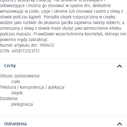
zgodny z azjatycką tradycją. Ma działanie orzeźwiające i
odświeżające i można go stosować w upalne dni, delikatnie
wmasowując w czoło, szyje i skronie lub stosować razem z oliwą z
oliwek podczas kąpieli. Ponadto olejek rozpuszczony w ciepłej
wodzie jako roztwór do płukania gardła zapewnia świeży oddech, a
zmieszany z oliwą z oliwek może służyć jako wzmocnienie efektu
podczas masażu. Prawdziwie wszechstronny kosmetyk, którego nie
powinno nigdy zabraknąć.
Numer artykułu dm: 1909412
GTIN: 4058172323751
Cechy
Obszar zastosowania:
ciało
Tekstura / konsystencja / aplikacja:
olejek
Działanie:
pielęgnacja
Ostrzeżenia