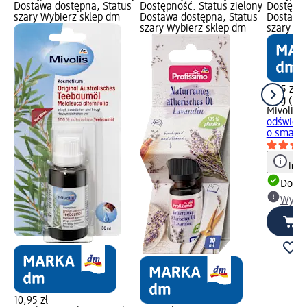
Dostawa dostępna, Status
Dostępność: Status zielony
Dostępno
szary Wybierz sklep dm
Dostawa dostępna, Status
Dostawa 
szary Wybierz sklep dm
szary Wy
2,55 zł
25 g (10,
Mivolis
Pa
odświeża
o smaku.
Info
Dosta
Wybie
10,95 zł