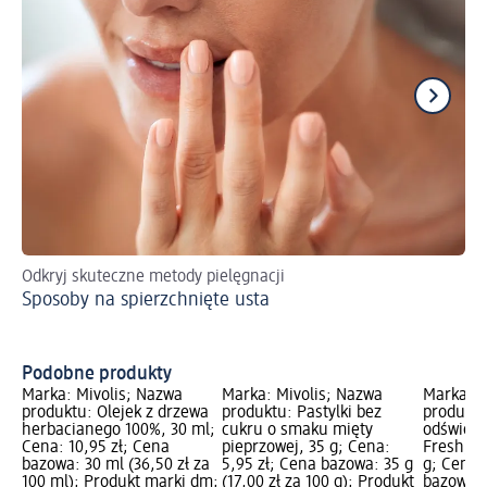
Odkryj skuteczne metody pielęgnacji
Sp
Sposoby na spierzchnięte usta
Su
Podobne produkty
Marka: Mivolis; Nazwa
Marka: Mivolis; Nazwa
Marka: M
produktu: Olejek z drzewa
produktu: Pastylki bez
produktu
herbacianego 100%, 30 ml;
cukru o smaku mięty
odświeża
Cena: 10,95 zł; Cena
pieprzowej, 35 g; Cena:
Fresh, o
bazowa: 30 ml (36,50 zł za
5,95 zł; Cena bazowa: 35 g
g; Cena:
100 ml); Produkt marki dm;
(17,00 zł za 100 g); Produkt
bazowa: 2