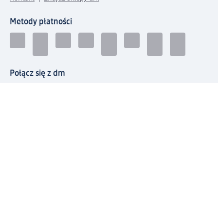
Metody płatności
Połącz się z dm
Pobierz aplikację dm:
© 2026 dm-drogerie markt sp. z o.o.