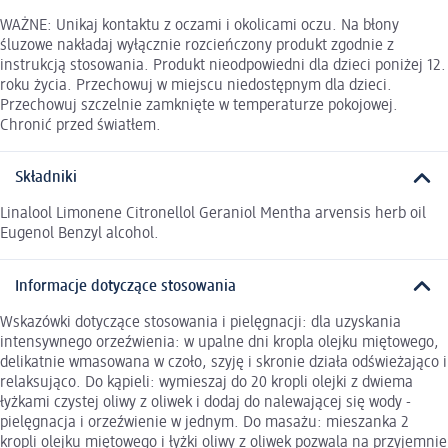
WAŻNE: Unikaj kontaktu z oczami i okolicami oczu. Na błony
śluzowe nakładaj wyłącznie rozcieńczony produkt zgodnie z
instrukcją stosowania. Produkt nieodpowiedni dla dzieci poniżej 12.
roku życia. Przechowuj w miejscu niedostępnym dla dzieci.
Przechowuj szczelnie zamknięte w temperaturze pokojowej.
Chronić przed światłem.
Składniki
Linalool Limonene Citronellol Geraniol Mentha arvensis herb oil
Eugenol Benzyl alcohol.
Informacje dotyczące stosowania
Wskazówki dotyczące stosowania i pielęgnacji: dla uzyskania
intensywnego orzeźwienia: w upalne dni kropla olejku miętowego,
delikatnie wmasowana w czoło, szyję i skronie działa odświeżająco i
relaksująco. Do kąpieli: wymieszaj do 20 kropli olejki z dwiema
łyżkami czystej oliwy z oliwek i dodaj do nalewającej się wody -
pielęgnacja i orzeźwienie w jednym. Do masażu: mieszanka 2
kropli olejku miętowego i łyżki oliwy z oliwek pozwala na przyjemnie