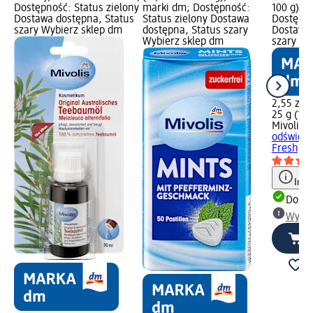
Dostępność: Status zielony
marki dm; Dostępność:
100 g); 
Dostawa dostępna, Status
Status zielony Dostawa
Dostępno
szary Wybierz sklep dm
dostępna, Status szary
Dostawa 
Wybierz sklep dm
szary Wy
2,55 zł
25 g (10,
Mivolis
Pa
odświeża
Fresh, o
Info
Dosta
Wybie