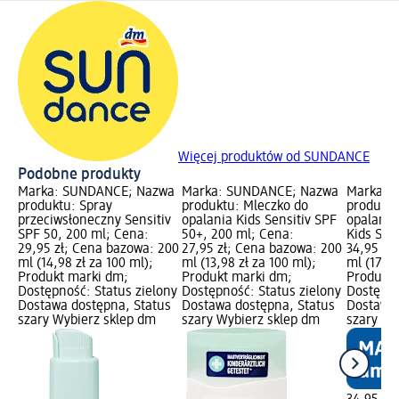
Więcej produktów od SUNDANCE
Podobne produkty
Marka: SUNDANCE; Nazwa
Marka: SUNDANCE; Nazwa
Marka: 
produktu: Spray
produktu: Mleczko do
produktu
przeciwsłoneczny Sensitiv
opalania Kids Sensitiv SPF
opalania
SPF 50, 200 ml; Cena:
50+, 200 ml; Cena:
Kids SPF
29,95 zł; Cena bazowa: 200
27,95 zł; Cena bazowa: 200
34,95 zł
ml (14,98 zł za 100 ml);
ml (13,98 zł za 100 ml);
ml (17,48
Produkt marki dm;
Produkt marki dm;
Produkt 
Dostępność: Status zielony
Dostępność: Status zielony
Dostępno
Dostawa dostępna, Status
Dostawa dostępna, Status
Dostawa 
szary Wybierz sklep dm
szary Wybierz sklep dm
szary Wy