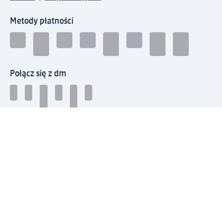
Metody płatności
Połącz się z dm
Pobierz aplikację dm:
© 2026 dm-drogerie markt sp. z o.o.