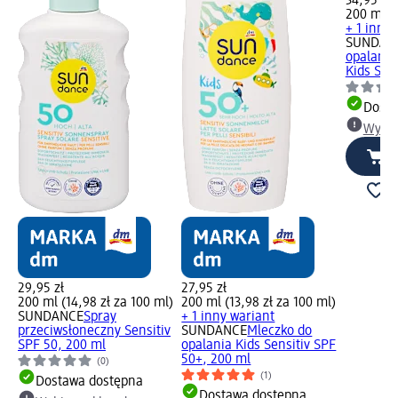
34,95 zł
200 ml (1
+ 1 inny 
SUNDAN
opalania
Kids SPF
Dosta
Wybie
29,95 zł
27,95 zł
200 ml (14,98 zł za 100 ml)
200 ml (13,98 zł za 100 ml)
SUNDANCE
Spray
+ 1 inny wariant
przeciwsłoneczny Sensitiv
SUNDANCE
Mleczko do
SPF 50, 200 ml
opalania Kids Sensitiv SPF
50+, 200 ml
(0)
(1)
Dostawa dostępna
Dostawa dostępna