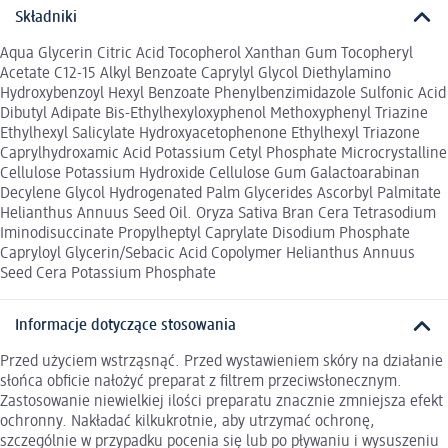
Składniki
Aqua Glycerin Citric Acid Tocopherol Xanthan Gum Tocopheryl
Acetate C12-15 Alkyl Benzoate Caprylyl Glycol Diethylamino
Hydroxybenzoyl Hexyl Benzoate Phenylbenzimidazole Sulfonic Acid
Dibutyl Adipate Bis-Ethylhexyloxyphenol Methoxyphenyl Triazine
Ethylhexyl Salicylate Hydroxyacetophenone Ethylhexyl Triazone
Caprylhydroxamic Acid Potassium Cetyl Phosphate Microcrystalline
Cellulose Potassium Hydroxide Cellulose Gum Galactoarabinan
Decylene Glycol Hydrogenated Palm Glycerides Ascorbyl Palmitate
Helianthus Annuus Seed Oil. Oryza Sativa Bran Cera Tetrasodium
Iminodisuccinate Propylheptyl Caprylate Disodium Phosphate
Capryloyl Glycerin/Sebacic Acid Copolymer Helianthus Annuus
Seed Cera Potassium Phosphate
Informacje dotyczące stosowania
Przed użyciem wstrząsnąć. Przed wystawieniem skóry na działanie
słońca obficie nałożyć preparat z filtrem przeciwsłonecznym.
Zastosowanie niewielkiej ilości preparatu znacznie zmniejsza efekt
ochronny. Nakładać kilkukrotnie, aby utrzymać ochronę,
szczególnie w przypadku pocenia się lub po pływaniu i wysuszeniu