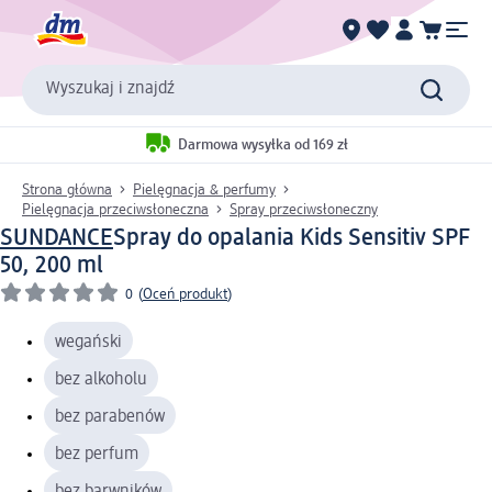
Wyszukaj i znajdź
Darmowa wysyłka od 169 zł
Strona główna
Pielęgnacja & perfumy
Pielęgnacja przeciwsłoneczna
Spray przeciwsłoneczny
SUNDANCE
Spray do opalania Kids Sensitiv SPF
50, 200 ml
0
(
Oceń produkt
)
wegański
bez alkoholu
bez parabenów
bez perfum
bez barwników