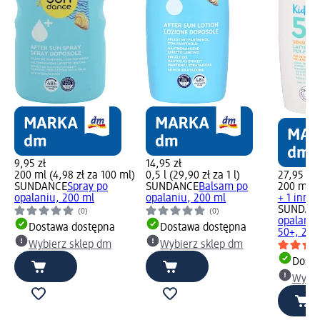
9,95 zł
14,95 zł
200 ml (4,98 zł za 100 ml)
0,5 l (29,90 zł za 1 l)
27,95 zł
SUNDANCE
Spray po
SUNDANCE
Balsam po
200 ml (1
opalaniu, 200 ml
opalaniu, 200 ml
+ 1 inny 
SUNDAN
(0)
(0)
opalania
Dostawa dostępna
Dostawa dostępna
50+, 200
Wybierz sklep dm
Wybierz sklep dm
Dosta
Wybie