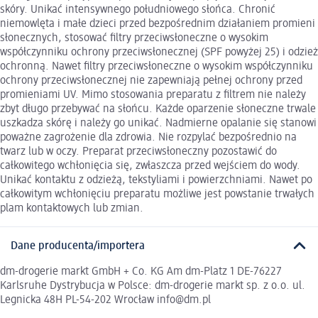
skóry. Unikać intensywnego południowego słońca. Chronić
niemowlęta i małe dzieci przed bezpośrednim działaniem promieni
słonecznych, stosować filtry przeciwsłoneczne o wysokim
współczynniku ochrony przeciwsłonecznej (SPF powyżej 25) i odzież
ochronną. Nawet filtry przeciwsłoneczne o wysokim współczynniku
ochrony przeciwsłonecznej nie zapewniają pełnej ochrony przed
promieniami UV. Mimo stosowania preparatu z filtrem nie należy
zbyt długo przebywać na słońcu. Każde oparzenie słoneczne trwale
uszkadza skórę i należy go unikać. Nadmierne opalanie się stanowi
poważne zagrożenie dla zdrowia. Nie rozpylać bezpośrednio na
twarz lub w oczy. Preparat przeciwsłoneczny pozostawić do
całkowitego wchłonięcia się, zwłaszcza przed wejściem do wody.
Unikać kontaktu z odzieżą, tekstyliami i powierzchniami. Nawet po
całkowitym wchłonięciu preparatu możliwe jest powstanie trwałych
plam kontaktowych lub zmian.
Dane producenta/importera
dm-drogerie markt GmbH + Co. KG Am dm-Platz 1 DE-76227
Karlsruhe Dystrybucja w Polsce: dm-drogerie markt sp. z o.o. ul.
Legnicka 48H PL-54-202 Wrocław info@dm.pl