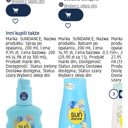
Wybierz sklep dm
Wybierz sklep dm
Inni kupili także
Marka: SUNDANCE; Nazwa
Marka: SUNDANCE; Nazwa
Marka: 
produktu: Spray po
produktu: Balsam po
produktu
opalaniu, 200 ml; Cena:
opalaniu, 200 ml; Cena:
opalania
9,95 zł; Cena bazowa: 200
14,95 zł; Cena bazowa: 0,5 l
50+, 200
ml (4,98 zł za 100 ml);
(29,90 zł za 1 l); Produkt
27,95 zł
Produkt marki dm;
marki dm; Dostępność:
ml (13,98
Dostępność: Status zielony
Status zielony Dostawa
Produkt 
Dostawa dostępna, Status
dostępna, Status szary
Dostępno
szary Wybierz sklep dm
Wybierz sklep dm
Dostawa 
szary Wy