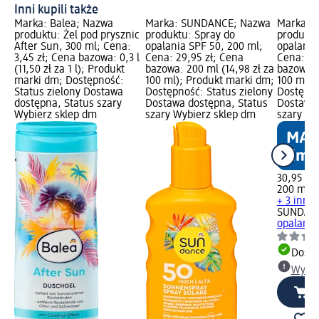
Inni kupili także
Marka: Balea; Nazwa
Marka: SUNDANCE; Nazwa
Marka: 
produktu: Żel pod prysznic
produktu: Spray do
produktu
After Sun, 300 ml; Cena:
opalania SPF 50, 200 ml;
opalania
3,45 zł; Cena bazowa: 0,3 l
Cena: 29,95 zł; Cena
Cena: 30
(11,50 zł za 1 l); Produkt
bazowa: 200 ml (14,98 zł za
bazowa: 
marki dm; Dostępność:
100 ml); Produkt marki dm;
100 ml);
Status zielony Dostawa
Dostępność: Status zielony
Dostępno
dostępna, Status szary
Dostawa dostępna, Status
Dostawa 
Wybierz sklep dm
szary Wybierz sklep dm
szary Wy
30,95 zł
200 ml (1
+ 3 inne
SUNDAN
opalania
Dosta
Wybie