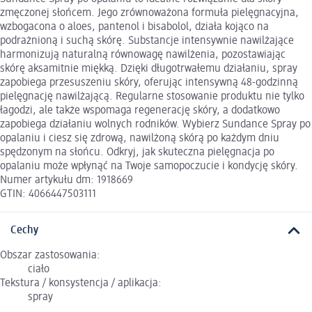
zmęczonej słońcem. Jego zrównoważona formuła pielęgnacyjna,
wzbogacona o aloes, pantenol i bisabolol, działa kojąco na
podrażnioną i suchą skórę. Substancje intensywnie nawilżające
harmonizują naturalną równowagę nawilżenia, pozostawiając
skórę aksamitnie miękką. Dzięki długotrwałemu działaniu, spray
zapobiega przesuszeniu skóry, oferując intensywną 48-godzinną
pielęgnację nawilżającą. Regularne stosowanie produktu nie tylko
łagodzi, ale także wspomaga regenerację skóry, a dodatkowo
zapobiega działaniu wolnych rodników. Wybierz Sundance Spray po
opalaniu i ciesz się zdrową, nawilżoną skórą po każdym dniu
spędzonym na słońcu. Odkryj, jak skuteczna pielęgnacja po
opalaniu może wpłynąć na Twoje samopoczucie i kondycję skóry.
Numer artykułu dm: 1918669
GTIN: 4066447503111
Cechy
Obszar zastosowania:
ciało
Tekstura / konsystencja / aplikacja:
spray