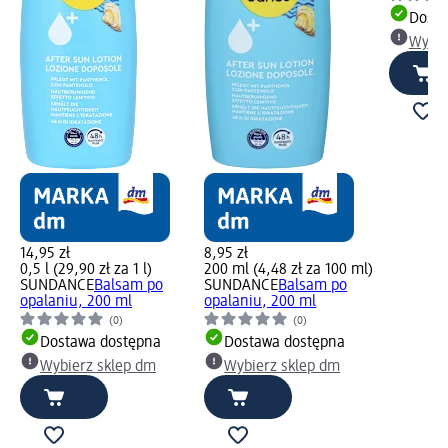
Dosta
Wybie
14,95 zł
8,95 zł
0,5 l (29,90 zł za 1 l)
200 ml (4,48 zł za 100 ml)
SUNDANCE
Balsam po
SUNDANCE
Balsam po
opalaniu, 200 ml
opalaniu, 200 ml
(0)
(0)
Dostawa dostępna
Dostawa dostępna
Wybierz sklep dm
Wybierz sklep dm