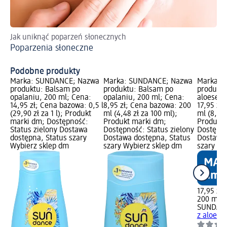
Jak uniknąć poparzeń słonecznych
Dow
Poparzenia słoneczne
Fi
Podobne produkty
Marka: SUNDANCE; Nazwa
Marka: SUNDANCE; Nazwa
Marka: 
produktu: Balsam po
produktu: Balsam po
produktu
opalaniu, 200 ml; Cena:
opalaniu, 200 ml; Cena:
aloesem,
14,95 zł; Cena bazowa: 0,5 l
8,95 zł; Cena bazowa: 200
17,95 zł
(29,90 zł za 1 l); Produkt
ml (4,48 zł za 100 ml);
ml (8,98 
marki dm; Dostępność:
Produkt marki dm;
Produkt 
Status zielony Dostawa
Dostępność: Status zielony
Dostępno
dostępna, Status szary
Dostawa dostępna, Status
Dostawa 
Wybierz sklep dm
szary Wybierz sklep dm
szary Wy
17,95 zł
200 ml (8
SUNDAN
z aloese