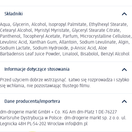
Składniki
Aqua, Glycerin, Alcohol, Isopropyl Palmitate, Ethylhexyl Stearate,
Cetearyl Alcohol, Myristyl Myristate, Glyceryl Stearate Citrate,
Panthenol, Tocopheryl Acetate, Parfum, Microcrystalline Cellulose,
Levulinic Acid, Xanthan Gum, Allantoin, Sodium Levulinate, Algin,
Sodium Lactate, Sodium Hydroxide, p-Anisic Acid, Aloe
Barbadensis Leaf Juice Powder, Linalool, Bisabolol, Benzyl Alcohol
Informacje dotyczące stosowania
Przed użyciem dobrze wstrząsnąć. Łatwo się rozprowadza i szybko
się wchłania, nie pozostawiając tłustego filmu.
Dane producenta/importera
dm-drogerie markt GmbH + Co. KG Am dm-Platz 1 DE-76227
Karlsruhe Dystrybucja w Polsce: dm-drogerie markt sp. z o.o. ul.
Legnicka 48H PL-54-202 Wrocław info@dm.pl