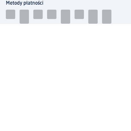
Metody płatności
Połącz się z dm
Pobierz aplikację dm:
© 2026 dm-drogerie markt sp. z o.o.
Impressum
Polityka prywatności
Ogólne warunki handlowe
Odstąpienie od umowy w dm