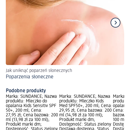
Jak uniknąć poparzeń słonecznych
Tw
Poparzenia słoneczne
ma
Kr
Podobne produkty
Marka: SUNDANCE; Nazwa
Marka: SUNDANCE; Nazwa
Marka: 
produktu: Mleczko do
produktu: Mleczko Kids
produktu
opalania Kids Sensitiv SPF
Med SPF50+, 200 ml; Cena:
opalania
50+, 200 ml; Cena:
29,95 zł; Cena bazowa: 200
Cena: 24
27,95 zł; Cena bazowa: 200
ml (14,98 zł za 100 ml);
bazowa: 
ml (13,98 zł za 100 ml);
Produkt marki dm;
100 ml);
Produkt marki dm;
Dostępność: Status zielony
Dostępno
Dostępność: Status zielony
Dostawa dostępna, Status
Dostawa 