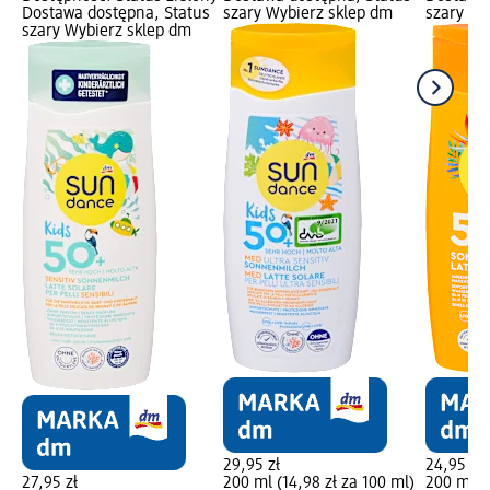
Dostawa dostępna, Status
szary Wybierz sklep dm
szary Wy
szary Wybierz sklep dm
29,95 zł
24,95 zł
27,95 zł
200 ml (14,98 zł za 100 ml)
200 ml (1