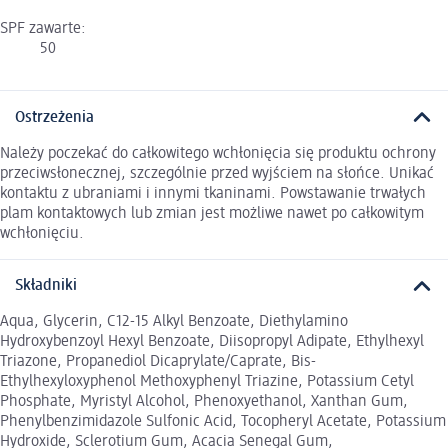
SPF zawarte:
50
Ostrzeżenia
Należy poczekać do całkowitego wchłonięcia się produktu ochrony
przeciwsłonecznej, szczególnie przed wyjściem na słońce. Unikać
kontaktu z ubraniami i innymi tkaninami. Powstawanie trwałych
plam kontaktowych lub zmian jest możliwe nawet po całkowitym
wchłonięciu.
Składniki
Aqua, Glycerin, C12-15 Alkyl Benzoate, Diethylamino
Hydroxybenzoyl Hexyl Benzoate, Diisopropyl Adipate, Ethylhexyl
Triazone, Propanediol Dicaprylate/Caprate, Bis-
Ethylhexyloxyphenol Methoxyphenyl Triazine, Potassium Cetyl
Phosphate, Myristyl Alcohol, Phenoxyethanol, Xanthan Gum,
Phenylbenzimidazole Sulfonic Acid, Tocopheryl Acetate, Potassium
Hydroxide, Sclerotium Gum, Acacia Senegal Gum,