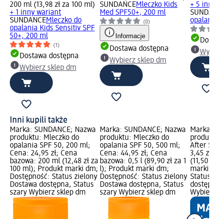
200 ml (13,98 zł za 100 ml)
SUNDANCE
Mleczko Kids
+ 5 inne
+ 1 inny wariant
Med SPF50+, 200 ml
SUNDAN
SUNDANCE
Mleczko do
opalania
(0)
opalania Kids Sensitiv SPF
50+, 200 ml
Informacje
Dosta
(1)
Dostawa dostępna
Wybie
Dostawa dostępna
Wybierz sklep dm
Wybierz sklep dm
Inni kupili także
Marka: SUNDANCE; Nazwa
Marka: SUNDANCE; Nazwa
Marka: B
produktu: Mleczko do
produktu: Mleczko do
produktu
opalania SPF 50, 200 ml;
opalania SPF 50, 500 ml;
After Su
Cena: 24,95 zł; Cena
Cena: 44,95 zł; Cena
3,45 zł; 
bazowa: 200 ml (12,48 zł za
bazowa: 0,5 l (89,90 zł za 1
(11,50 zł
100 ml); Produkt marki dm;
l); Produkt marki dm;
marki dm
Dostępność: Status zielony
Dostępność: Status zielony
Status z
Dostawa dostępna, Status
Dostawa dostępna, Status
dostępna
szary Wybierz sklep dm
szary Wybierz sklep dm
Wybierz 