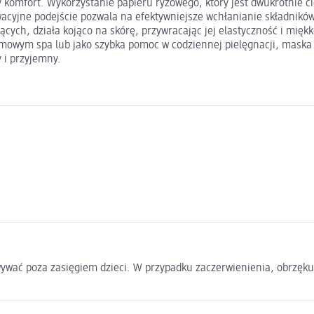
 komfort. Wykorzystanie papieru ryżowego, który jest dwukrotnie ci
acyjne podejście pozwala na efektywniejsze wchłanianie składników 
ących, działa kojąco na skórę, przywracając jej elastyczność i mię
omowym spa lub jako szybka pomoc w codziennej pielęgnacji, maska 
 i przyjemny.
ywać poza zasięgiem dzieci. W przypadku zaczerwienienia, obrzęku,