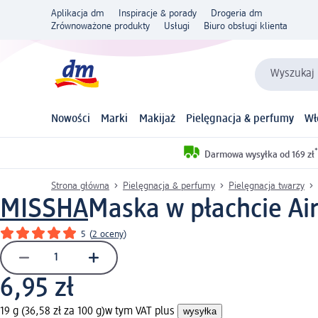
Aplikacja dm
Inspiracje & porady
Drogeria dm
Zrównoważone produkty
Usługi
Biuro obsługi klienta
Wyszukaj 
Nowości
Marki
Makijaż
Pielęgnacja & perfumy
Wł
*
Darmowa wysyłka od 169 zł
Strona główna
Pielęgnacja & perfumy
Pielęgnacja twarzy
MISSHA
Maska w płachcie Air
5
(
2 oceny
)
6,95 zł
19 g (36,58 zł za 100 g)
w tym VAT plus
wysyłka