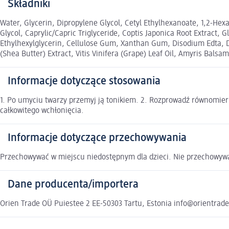
Składniki
Water, Glycerin, Dipropylene Glycol, Cetyl Ethylhexanoate, 1,2-Hexa
Glycol, Caprylic/Capric Triglyceride, Coptis Japonica Root Extract, G
Ethylhexylglycerin, Cellulose Gum, Xanthan Gum, Disodium Edta, D
(Shea Butter) Extract, Vitis Vinifera (Grape) Leaf Oil, Amyris Balsam
Informacje dotyczące stosowania
1. Po umyciu twarzy przemyj ją tonikiem. 2. Rozprowadź równomiern
całkowitego wchłonięcia.
Informacje dotyczące przechowywania
Przechowywać w miejscu niedostępnym dla dzieci. Nie przechowyw
Dane producenta/importera
Orien Trade OÜ Puiestee 2 EE-50303 Tartu, Estonia info@orientrad