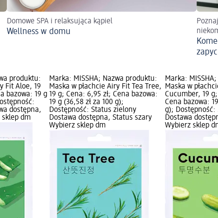
Domowe SPA i relaksująca kąpiel
Pozna
Wellness w domu
nieko
Komed
zapyc
wa produktu:
Marka: MISSHA; Nazwa produktu:
Marka: MISSHA;
 Fit Aloe, 19
Maska w płachcie Airy Fit Tea Tree,
Maska w płachcie
na bazowa: 19 g
19 g; Cena: 6,95 zł; Cena bazowa:
Cucumber, 19 g; 
Dostępność:
19 g (36,58 zł za 100 g);
Cena bazowa: 19 
awa dostępna,
Dostępność: Status zielony
g); Dostępność: 
z sklep dm
Dostawa dostępna, Status szary
Dostawa dostępn
Wybierz sklep dm
Wybierz sklep d