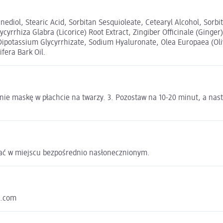
nediol, Stearic Acid, Sorbitan Sesquioleate, Cetearyl Alcohol, Sorb
lycyrrhiza Glabra (Licorice) Root Extract, Zingiber Officinale (Ginger
ipotassium Glycyrrhizate, Sodium Hyaluronate, Olea Europaea (Oli
ifera Bark Oil.
ie maskę w płachcie na twarzy. 3. Pozostaw na 10-20 minut, a nastę
ać w miejscu bezpośrednio nasłonecznionym.
e.com