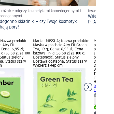
j różnicę między kosmetykami komedogennymi i
Kwas owocowy i
medogennymi
Wskazówki pi
ogenne składniki – czy Twoje kosmetyki
PHA
hają pory?
 Nazwa produktu:
Marka: MISSHA; Nazwa produktu:
Marka: HOL
 Airy Fit
Maska w płachcie Airy Fit Green
produktu: M
Cena: 6,95 zł;
Tea, 19 g; Cena: 6,95 zł; Cena
płachcie z 
g (36,58 zł za 100
bazowa: 19 g (36,58 zł za 100 g);
shea, 23 ml;
Status zielony
Dostępność: Status zielony
bazowa: 23 m
a, Status szary
Dostawa dostępna, Status szary
Dostępność:
m
Wybierz sklep dm
Dostawa dos
Wybierz skl
11,45 zł
23 ml (49,78
HOLIKA HOL
bawełnianej
z..., 23 ml
Informa
Dostawa