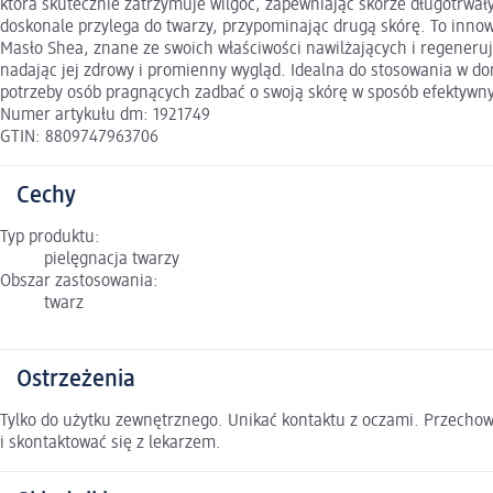
która skutecznie zatrzymuje wilgoć, zapewniając skórze długotrwały
doskonale przylega do twarzy, przypominając drugą skórę. To innow
Masło Shea, znane ze swoich właściwości nawilżających i regeneruj
nadając jej zdrowy i promienny wygląd. Idealna do stosowania w d
potrzeby osób pragnących zadbać o swoją skórę w sposób efektywny
Numer artykułu dm: 1921749
GTIN: 8809747963706
Cechy
Typ produktu:
pielęgnacja twarzy
Obszar zastosowania:
twarz
Ostrzeżenia
Tylko do użytku zewnętrznego. Unikać kontaktu z oczami. Przechow
i skontaktować się z lekarzem.