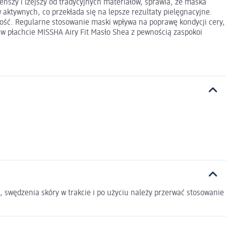
eńszy i lżejszy od tradycyjnych materiałów, sprawia, że maska
aktywnych, co przekłada się na lepsze rezultaty pielęgnacyjne.
kkość. Regularne stosowanie maski wpływa na poprawę kondycji cery,
w płachcie MISSHA Airy Fit Masło Shea z pewnością zaspokoi
 swędzenia skóry w trakcie i po użyciu należy przerwać stosowanie