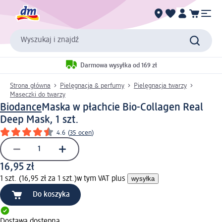
Wyszukaj i znajdź
Darmowa wysyłka od 169 zł
Strona główna
Pielęgnacja & perfumy
Pielęgnacja twarzy
Maseczki do twarzy
Biodance
Maska w płachcie Bio-Collagen Real
Deep Mask, 1 szt.
4.6
(
35 ocen
)
16,95 zł
1 szt. (16,95 zł za 1 szt.)
w tym VAT plus
wysyłka
Do koszyka
Dostawa dostępna