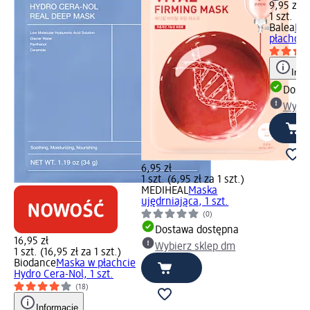
9,95 zł
1 szt. (9,
Balea
Mas
płachcie 
Info
Dosta
Wybie
6,95 zł
1 szt. (6,95 zł za 1 szt.)
MEDIHEAL
Maska
ujędrniająca, 1 szt.
(0)
Dostawa dostępna
16,95 zł
Wybierz sklep dm
1 szt. (16,95 zł za 1 szt.)
Biodance
Maska w płachcie
Hydro Cera-Nol, 1 szt.
(18)
Informacje