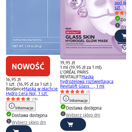
pod oczy
szt.
Dosta
Wybie
19,95 zł
1 ml (19,95 zł za 1 ml)
L'ORÉAL PARiS
REVITALIFT
Maska
16,95 zł
hydrożelowa rozświetlająca
1 szt. (16,95 zł za 1 szt.)
Revitalift Glass..., 1 ml
Biodance
Maska w płachcie
(1)
Hydro Cera-Nol, 1 szt.
(18)
Informacje
Informacje
Dostawa dostępna
Wybierz sklep dm
Dostawa dostępna
Wybierz sklep dm