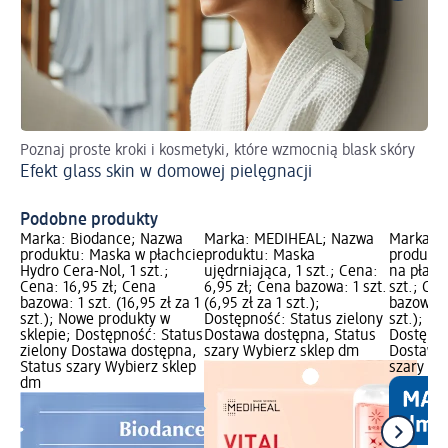
Poznaj proste kroki i kosmetyki, które wzmocnią blask skóry
Do
Efekt glass skin w domowej pielęgnacji
We
Podobne produkty
Marka: Biodance; Nazwa
Marka: MEDIHEAL; Nazwa
Marka: B
produktu: Maska w płachcie
produktu: Maska
produktu
Hydro Cera-Nol, 1 szt.;
ujędrniająca, 1 szt.; Cena:
na płachc
Cena: 16,95 zł; Cena
6,95 zł; Cena bazowa: 1 szt.
szt.; Cen
bazowa: 1 szt. (16,95 zł za 1
(6,95 zł za 1 szt.);
bazowa: 1
szt.); Nowe produkty w
Dostępność: Status zielony
szt.); P
sklepie; Dostępność: Status
Dostawa dostępna, Status
Dostępno
zielony Dostawa dostępna,
szary Wybierz sklep dm
Dostawa 
Status szary Wybierz sklep
szary Wy
dm