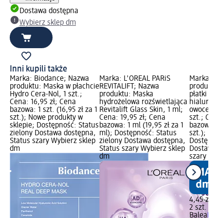
Dostawa dostępna
Wybierz sklep dm
Inni kupili także
Marka: Biodance; Nazwa
Marka: L'ORÉAL PARiS
Marka: B
produktu: Maska w płachcie
REVITALIFT; Nazwa
produktu
Hydro Cera-Nol, 1 szt.;
produktu: Maska
płatki p
Cena: 16,95 zł; Cena
hydrożelowa rozświetlająca
hialuro
bazowa: 1 szt. (16,95 zł za 1
Revitalift Glass Skin, 1 ml;
owocem i
szt.); Nowe produkty w
Cena: 19,95 zł; Cena
szt.; Cen
sklepie; Dostępność: Status
bazowa: 1 ml (19,95 zł za 1
bazowa: 2
zielony Dostawa dostępna,
ml); Dostępność: Status
szt.); P
Status szary Wybierz sklep
zielony Dostawa dostępna,
Dostępno
dm
Status szary Wybierz sklep
Dostawa 
dm
szary Wy
4,45 zł
2 szt. (2,
Balea
Hyd