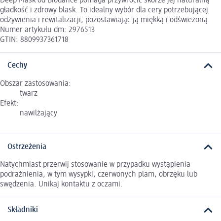
Deep Mask od Biodance pomaga przywrócić skórze jej naturalną
gładkość i zdrowy blask. To idealny wybór dla cery potrzebującej
odżywienia i rewitalizacji, pozostawiając ją miękką i odświeżoną.
Numer artykułu dm: 2976513
GTIN: 8809937361718
Cechy
Obszar zastosowania:
twarz
Efekt:
nawilżający
Ostrzeżenia
Natychmiast przerwij stosowanie w przypadku wystąpienia
podrażnienia, w tym wysypki, czerwonych plam, obrzęku lub
swędzenia. Unikaj kontaktu z oczami.
Składniki