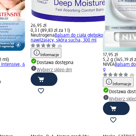
26,95 zł
0,3 l (89,83 zł za 1 l)
Neutrogena
Balsam do ciała głęboko
nawilżający, skóra sucha, 300 ml
(0)
Informacje
17,95 zł
0 ml)
5,2 g (345,19 zł 
Dostawa dostępna
 Intensive, 6
NIVEA
Balsam do
g
Wybierz sklep dm
(0)
a
Informacje
Dostawa dos
Wybierz skle