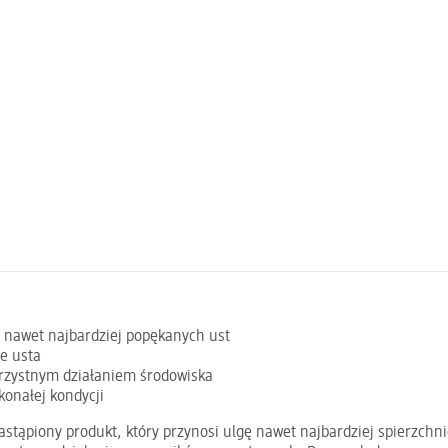
 nawet najbardziej popękanych ust
ne usta
orzystnym działaniem środowiska
konałej kondycji
stąpiony produkt, który przynosi ulgę nawet najbardziej spierzchn