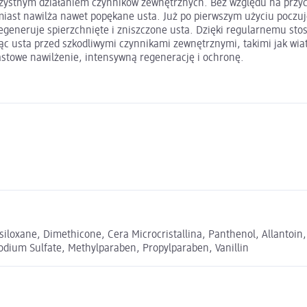
rzystnym działaniem czynników zewnętrznych. Bez względu na przyc
iast nawilża nawet popękane usta. Już po pierwszym użyciu poczuje
 regeneruje spierzchnięte i zniszczone usta. Dzięki regularnemu st
ąc usta przed szkodliwymi czynnikami zewnętrznymi, takimi jak wia
astowe nawilżenie, intensywną regenerację i ochronę.
loxane, Dimethicone, Cera Microcristallina, Panthenol, Allantoin, Bi
Sodium Sulfate, Methylparaben, Propylparaben, Vanillin