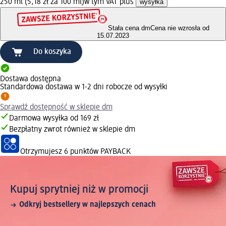
250 ml (5,18 zł za 100 ml)
w tym VAT plus
wysyłka
Stała cena dm
Cena nie wzrosła od
15.07.2023
Do koszyka
Dostawa dostępna
Standardowa dostawa w 1-2 dni robocze od wysyłki
Sprawdź dostępność w sklepie dm
Darmowa wysyłka od 169 zł
Bezpłatny zwrot również w sklepie dm
Otrzymujesz
6 punktów PAYBACK
Kupuj sprytniej niż w promocji
Odkryj bestsellery w najlepszych cenach