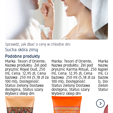
Sprawdź, jak dbać o cerę w chłodne dni
Do
Sucha skóra zimą
We
Podobne produkty
Marka: Tesori d'Oriente;
Marka: Tesori d'Oriente;
Marka: T
Nazwa produktu: Żel pod
Nazwa produktu: Żel pod
Nazwa pr
prysznic Royal Oud, 250
prysznic Karma Ritual, 250
kąpieli 
ml; Cena: 12,95 zł; Cena
ml; Cena: 12,95 zł; Cena
ml; Cena
bazowa: 250 ml (5,18 zł za
bazowa: 250 ml (5,18 zł za
bazowa: 0
100 ml); Dostępność:
100 ml); Dostępność:
l); Dost
Status zielony Dostawa
Status zielony Dostawa
zielony 
dostępna, Status szary
dostępna, Status szary
Status s
Wybierz sklep dm
Wybierz sklep dm