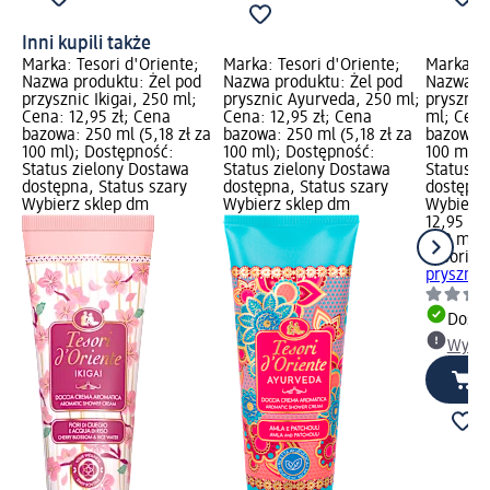
Inni kupili także
Marka: Tesori d'Oriente;
Marka: Tesori d'Oriente;
Marka: T
Nazwa produktu: Żel pod
Nazwa produktu: Żel pod
Nazwa pr
przysznic Ikigai, 250 ml;
prysznic Ayurveda, 250 ml;
prysznic
Cena: 12,95 zł; Cena
Cena: 12,95 zł; Cena
ml; Cena
bazowa: 250 ml (5,18 zł za
bazowa: 250 ml (5,18 zł za
bazowa: 
100 ml); Dostępność:
100 ml); Dostępność:
100 ml);
Status zielony Dostawa
Status zielony Dostawa
Status z
dostępna, Status szary
dostępna, Status szary
dostępna
Wybierz sklep dm
Wybierz sklep dm
Wybierz 
12,95 zł
250 ml (5
Tesori d
prysznic
Dosta
Wybie