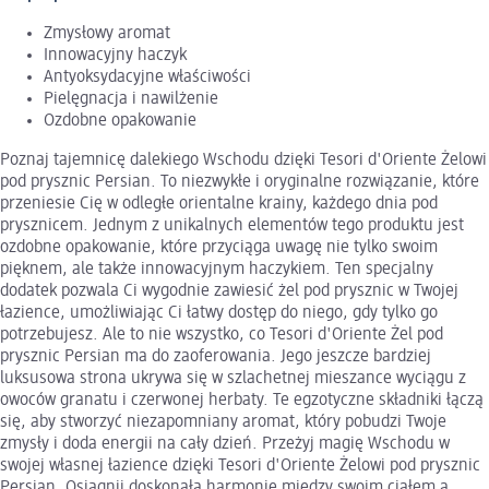
Zmysłowy aromat
Innowacyjny haczyk
Antyoksydacyjne właściwości
Pielęgnacja i nawilżenie
Ozdobne opakowanie
Poznaj tajemnicę dalekiego Wschodu dzięki Tesori d'Oriente Żelowi
pod prysznic Persian. To niezwykłe i oryginalne rozwiązanie, które
przeniesie Cię w odległe orientalne krainy, każdego dnia pod
prysznicem. Jednym z unikalnych elementów tego produktu jest
ozdobne opakowanie, które przyciąga uwagę nie tylko swoim
pięknem, ale także innowacyjnym haczykiem. Ten specjalny
dodatek pozwala Ci wygodnie zawiesić żel pod prysznic w Twojej
łazience, umożliwiając Ci łatwy dostęp do niego, gdy tylko go
potrzebujesz. Ale to nie wszystko, co Tesori d'Oriente Żel pod
prysznic Persian ma do zaoferowania. Jego jeszcze bardziej
luksusowa strona ukrywa się w szlachetnej mieszance wyciągu z
owoców granatu i czerwonej herbaty. Te egzotyczne składniki łączą
się, aby stworzyć niezapomniany aromat, który pobudzi Twoje
zmysły i doda energii na cały dzień. Przeżyj magię Wschodu w
swojej własnej łazience dzięki Tesori d'Oriente Żelowi pod prysznic
Persian. Osiągnij doskonałą harmonię między swoim ciałem a