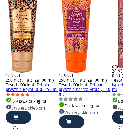
dm
24,95 zł
12,95 zł
12,95 zł
0,5 l (49,
250 ml (5,18 zł za 100 ml)
250 ml (5,18 zł za 100 ml)
Tesori d
Tesori d'Oriente
Żel pod
Tesori d'Oriente
Żel pod
kąpieli 
prysznic Royal Oud, 250 ml
prysznic Karma Ritual, 250
ml
ml
(1)
(0)
Dostawa dostępna
Dosta
Dostawa dostępna
Wybierz sklep dm
Wybie
Wybierz sklep dm